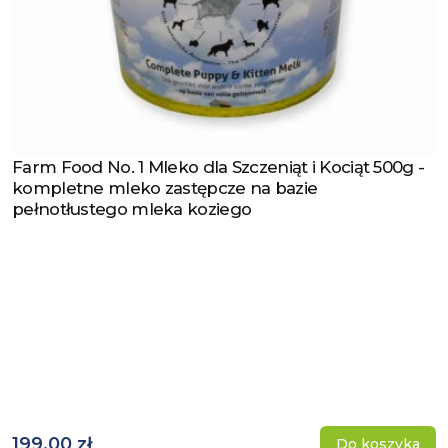
Farm Food No. 1 Mleko dla Szczeniąt i Kociąt 500g -
Zobacz produkt
kompletne mleko zastępcze na bazie
pełnotłustego mleka koziego
199,00 zł
Do koszyka