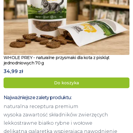
WHOLE PREY - naturalne przysmaki dla kota z piskląt
Zobacz produkt
jednodniowych 70 g
34,99 zł
Do koszyka
Najważniejsze zalety produktu:
naturalna receptura premium
wysoka zawartość składników zwierzęcych
lekkostrawne białko rybne i wołowe
delikatna galaretka wspierająca nawodnienie