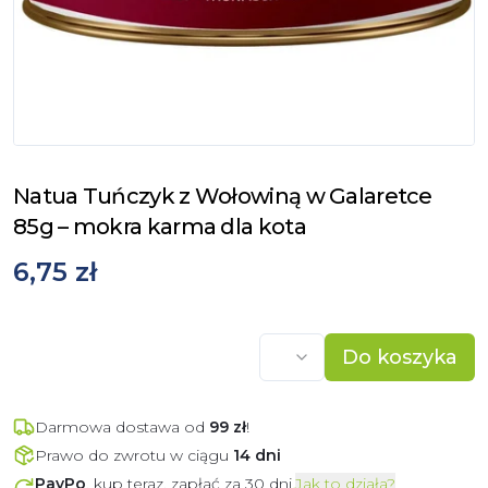
Natua Tuńczyk z Wołowiną w Galaretce
85g – mokra karma dla kota
6,75 zł
Do koszyka
Darmowa dostawa od
99
zł
!
Prawo do zwrotu w ciągu
14 dni
PayPo
, kup teraz, zapłać za 30 dni.
Jak to działa?