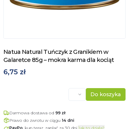
Natua Natural Tuńczyk z Granikiem w
Galaretce 85g – mokra karma dla kociąt
6,75 zł
Do koszyka
Darmowa dostawa od
99
zł
!
Prawo do zwrotu w ciągu
14 dni
PayPo
, kup teraz, zapłać za 30 dni.
Jak to działa?