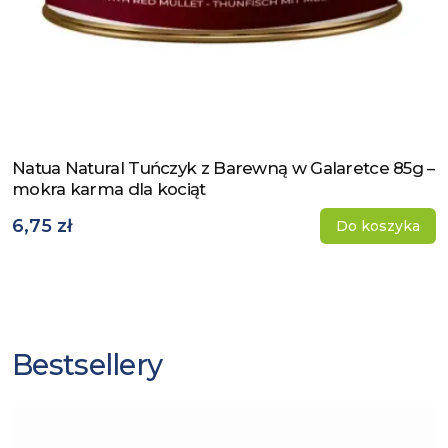
Natua Natural Tuńczyk z Barewną w Galaretce 85g –
Zobacz produkt
mokra karma dla kociąt
6,75 zł
Do koszyka
Bestsellery