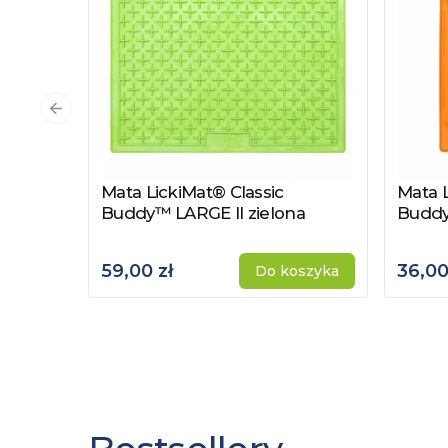
Poprzedni slajd
Mata LickiMat® Classic
Mata L
Zobacz produkt
Zobac
Buddy™ LARGE II zielona
Budd
59,00 zł
36,00
Do koszyka