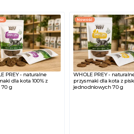
ść
Nowość
 PREY - naturalne
WHOLE PREY - naturaln
z produkt
Zobacz produkt
aki dla kota 100% z
przysmaki dla kota z pisk
 70 g
jednodniowych 70 g