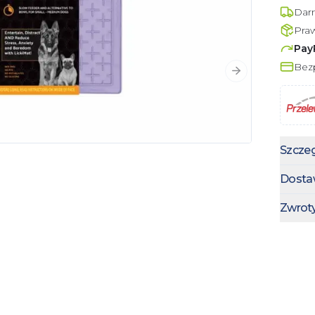
Dar
Pra
Pay
Bezp
Następny slajd
Szczeg
Dosta
Zwrot