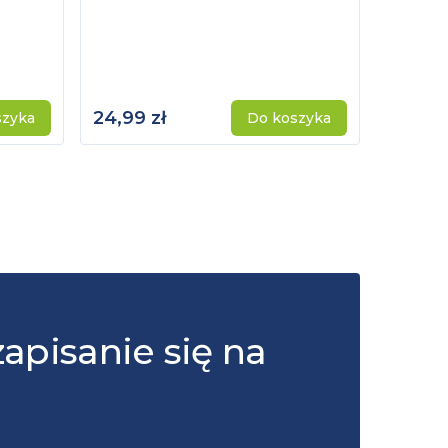
24,99 zł
115,00 
szyka
Do koszyka
zapisanie się na