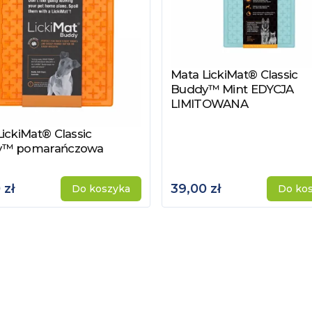
Mata LickiMat® Classic
Zobacz produkt
Buddy™ Mint EDYCJA
LIMITOWANA
ickiMat® Classic
z produkt
y™ pomarańczowa
 zł
39,00 zł
Do koszyka
Do ko