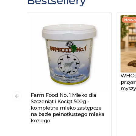
Bestsellery
Nowo
WHOLE
Zobac
przysm
myszy
Farm Food No. 1 Mleko dla
Zobacz produkt
Poprzedni slajd
Szczeniąt i Kociąt 500g -
kompletne mleko zastępcze
na bazie pełnotłustego mleka
koziego