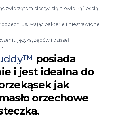
c zwierzętom cieszyć się niewielką ilością
ddech, usuwając bakterie i niestrawione
zeniu języka, zębów i dziąseł.
h.
 Buddy™
posiada
e i jest idealna do
przekąsek jak
 masło orzechowe
steczka.