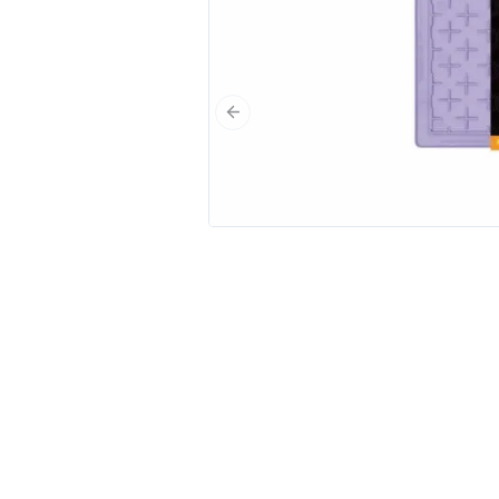
Poprzedni slajd