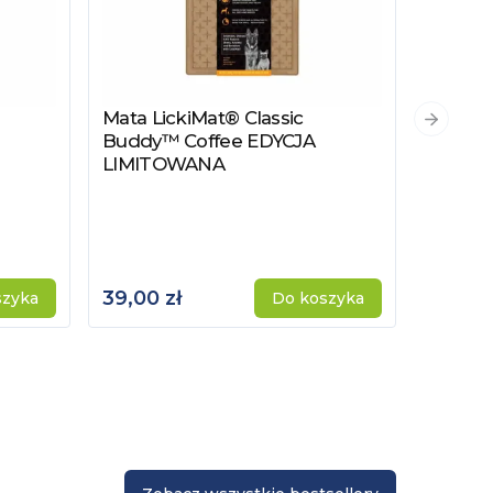
Mata LickiMat® Classic
Zobacz produkt
Następn
Buddy™ Coffee EDYCJA
LIMITOWANA
Mata L
Zobacz
zielona
39,00 zł
54,00 
szyka
Do koszyka