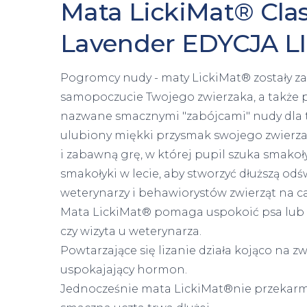
Mata LickiMat® Cla
Lavender EDYCJA 
Pogromcy nudy - maty LickiMat® zostały z
samopoczucie Twojego zwierzaka, a także p
nazwane smacznymi "zabójcami" nudy dla 
ulubiony miękki przysmak swojego zwierza
i zabawną grę, w której pupil szuka smako
smakołyki w lecie, aby stworzyć dłuższą od
weterynarzy i behawiorystów zwierząt na c
Mata LickiMat® pomaga uspokoić psa lub k
czy wizyta u weterynarza.
Powtarzające się lizanie działa kojąco na 
uspokajający hormon.
Jednocześnie mata LickiMat®nie przekarmi