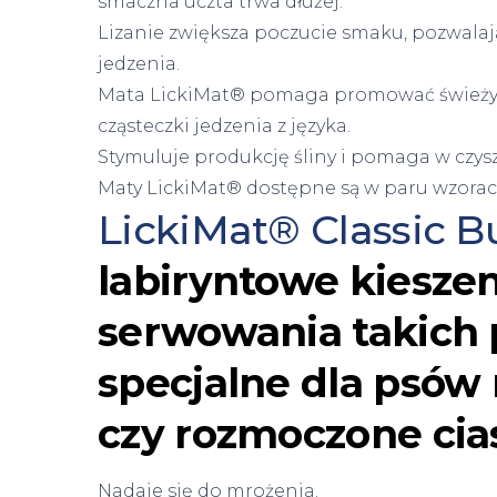
smaczna uczta trwa dłużej.
Lizanie zwiększa poczucie smaku, pozwalają
jedzenia.
Mata LickiMat® pomaga promować świeży o
cząsteczki jedzenia z języka.
Stymuluje produkcję śliny i pomaga w czyszc
Maty LickiMat® dostępne są w paru wzorac
LickiMat® Classic
labiryntowe kieszeni
serwowania takich 
specjalne dla psów
czy rozmoczone cia
Nadaje się do mrożenia.