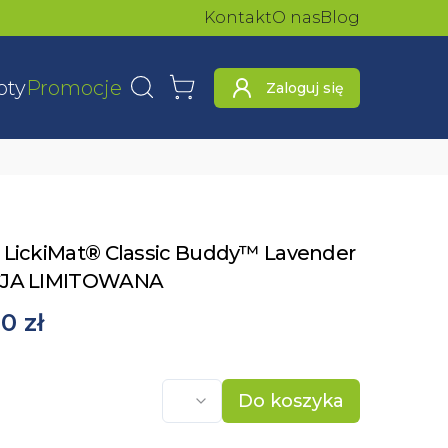
Kontakt
O nas
Blog
oty
Promocje
Zaloguj się
Wyszukaj
Koszyk
 LickiMat® Classic Buddy™ Lavender
CJA LIMITOWANA
0 zł
Do koszyka