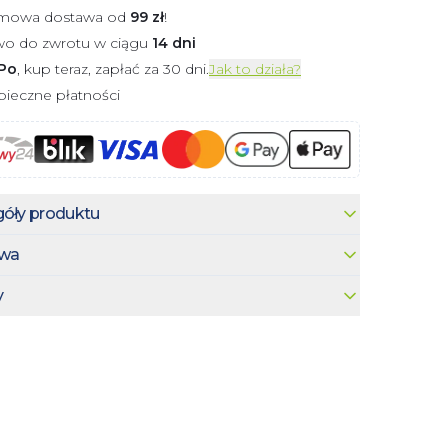
mowa dostawa od
99
zł
!
wo do zwrotu w ciągu
14 dni
Po
, kup teraz, zapłać za 30 dni.
Jak to działa?
ieczne płatności
óły produktu
wa
y