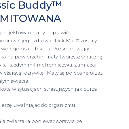
ssic Buddy™
LIMITOWANA
aprojektowane, aby poprawić
oprawić jego zdrowie. LickiMat® zostały
twojego psa lub kota. Rozsmarowując
ka na powierzchni maty, tworzysz smaczną
łyka każdym milimetrem języka. Zamrażaj
świeżającą rozrywkę. Maty są polecane przez
ałym świecie!
ota w sytuacjach stresujących jak burza
zwierzę, uwalniając do organizmu
a zwierzaka ponieważ sprawia, że