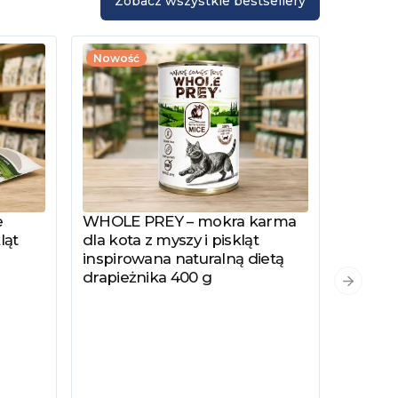
Zobacz wszystkie bestsellery
Nowość
e
WHOLE PREY – mokra karma
Zobacz produkt
ląt
dla kota z myszy i piskląt
inspirowana naturalną dietą
drapieżnika 400 g
PYSZKA
Zobacz
Następn
Hydrol
Specjal
Kotów 
Kastro