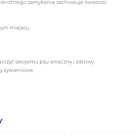
lokrotnego zamykania zachowuje świeżość
hym miejscu.
starczyć swojemu psu smaczny i zdrowy
y żywieniowe.
y