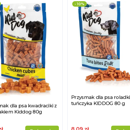
- 10%
Przysmak dla psa roladki
Zobacz produkt
tuńczyka KIDDOG 80 g
mak dla psa kwadraciki z
z produkt
akiem Kiddog 80g
zł
8,09 zł