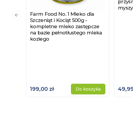
przysm
myszy
Farm Food No. 1 Mleko dla
Zobacz produkt
Poprzedni slajd
Szczeniąt i Kociąt 500g -
kompletne mleko zastępcze
na bazie pełnotłustego mleka
koziego
199,00 zł
49,99
Do koszyka