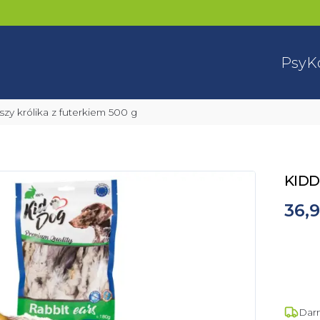
Psy
K
zy królika z futerkiem 500 g
KIDD
36,9
Dar