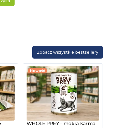
szyka
Zobacz wszystkie bestsellery
Nowość
e
WHOLE PREY – mokra karma
Zobacz produkt