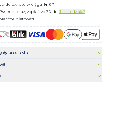
wo do zwrotu w ciągu
14 dni
Po
, kup teraz, zapłać za 30 dni.
Jak to działa?
ieczne płatności
óły produktu
wa
y