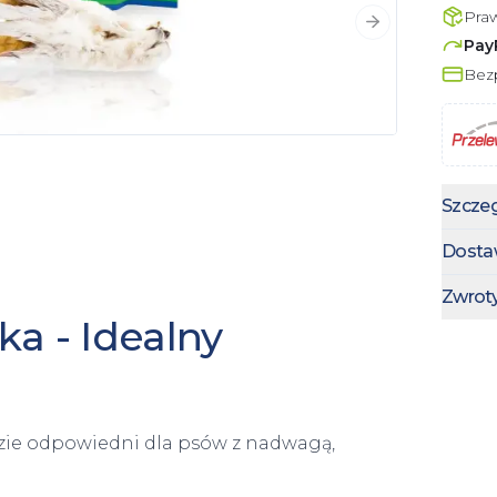
Pra
Następny slajd
Pay
Bezp
Szczeg
Dosta
Zwrot
ka - Idealny
zie odpowiedni dla psów z nadwagą,