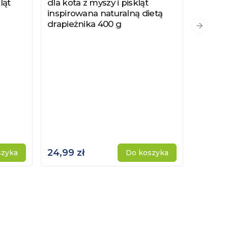
ląt
dla kota z myszy i piskląt
inspirowana naturalną dietą
drapieżnika 400 g
PYSZKA
Zobacz
Następn
Hydrol
Specjal
Kotów 
Kastro
24,99 zł
115,00 
szyka
Do koszyka