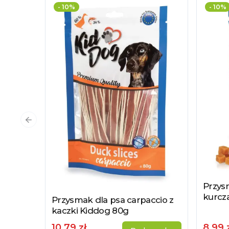
- 10%
- 10%
Poprzedni slajd
Przys
Zobac
kurcz
Przysmak dla psa carpaccio z
Zobacz produkt
kaczki Kiddog 80g
10,79 zł
8,99 