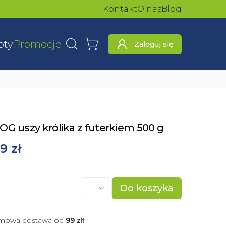
Kontakt
O nas
Blog
oty
Promocje
Zaloguj się
Wyszukaj
Koszyk
OG uszy królika z futerkiem 500 g
9 zł
Do koszyka
mowa dostawa od
99
zł
!