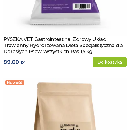
PYSZKA VET Gastrointestinal Zdrowy Układ
Zobacz produkt
Trawienny Hydrolizowana Dieta Specjalistyczna dla
Dorosłych Psów Wszystkich Ras 1,5 kg
89,00 zł
Do koszyka
Nowość