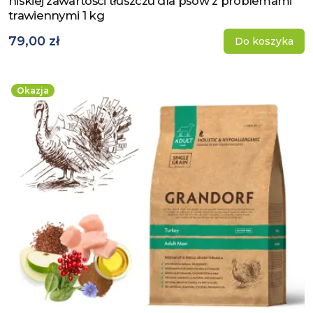
niskiej zawartości tłuszczu dla psów z problemami
trawiennymi 1 kg
79,00 zł
Do koszyka
Okazja