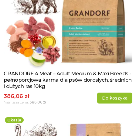
GRANDORF 4 Meat – Adult Medium & Maxi Breeds -
Zobacz produkt
pełnoporcjowa karma dla psów dorosłych, średnich
i dużych ras 10kg
386,06 zł
Do koszyka
386,06 zł
Najniższa cena:
Okazja