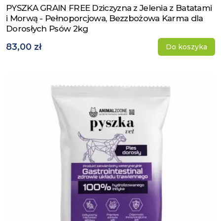
PYSZKA GRAIN FREE Dziczyzna z Jelenia z Batatami
Zobacz produkt
i Morwą - Pełnoporcjowa, Bezzbożowa Karma dla
Dorosłych Psów 2kg
83,00 zł
Do koszyka