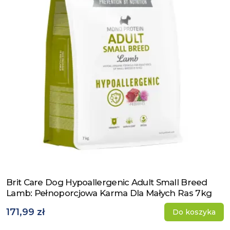
Brit Care Dog Hypoallergenic Adult Small Breed
Zobacz produkt
Lamb: Pełnoporcjowa Karma Dla Małych Ras 7kg
171,99 zł
Do koszyka