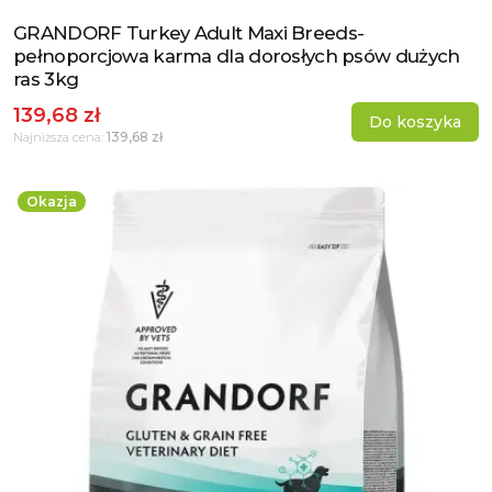
GRANDORF Turkey Adult Maxi Breeds-
Zobacz produkt
pełnoporcjowa karma dla dorosłych psów dużych
ras 3kg
139,68 zł
Do koszyka
139,68 zł
Najniższa cena:
Okazja