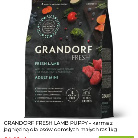
GRANDORF FRESH LAMB PUPPY - karma z
Zobacz produkt
jagnięciną dla psów dorosłych małych ras 1kg