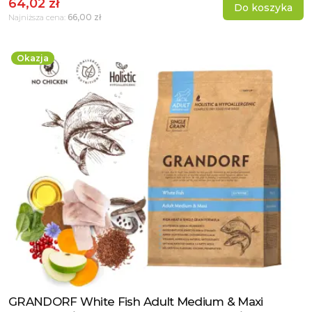
64,02 zł
Do koszyka
66,00 zł
Najniższa cena:
Okazja
GRANDORF White Fish Adult Medium & Maxi
Zobacz produkt