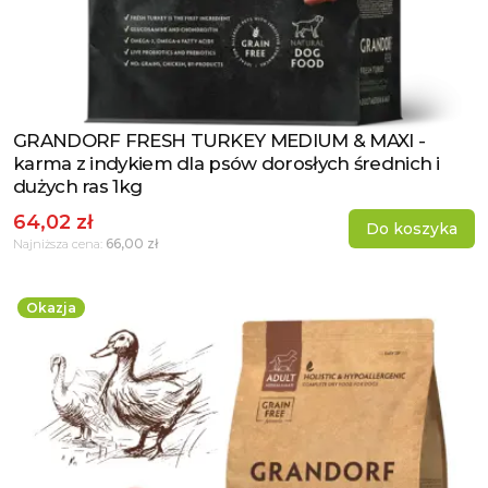
GRANDORF FRESH TURKEY MEDIUM & MAXI -
Zobacz produkt
karma z indykiem dla psów dorosłych średnich i
dużych ras 1kg
64,02 zł
Do koszyka
66,00 zł
Najniższa cena:
Okazja