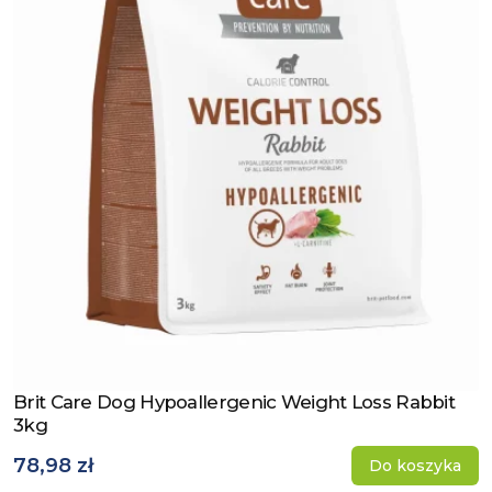
Brit Care Dog Hypoallergenic Weight Loss Rabbit
Zobacz produkt
3kg
78,98 zł
Do koszyka