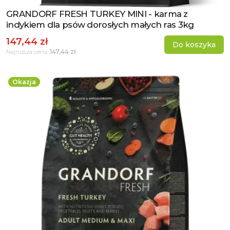
GRANDORF FRESH TURKEY MINI - karma z
Zobacz produkt
indykiem dla psów dorosłych małych ras 3kg
147,44 zł
Do koszyka
147,44 zł
Najniższa cena:
Okazja