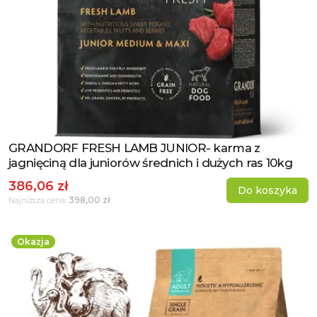
GRANDORF FRESH LAMB JUNIOR- karma z
Zobacz produkt
jagnięciną dla juniorów średnich i dużych ras 10kg
386,06 zł
Do koszyka
398,00 zł
Najniższa cena:
Okazja