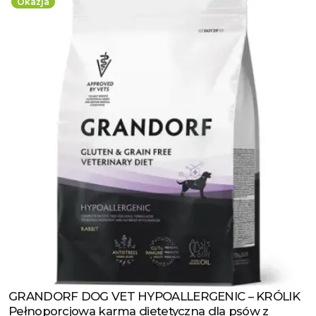
Okazja
GRANDORF DOG VET HYPOALLERGENIC – KRÓLIK
Zobacz produkt
Pełnoporcjowa karma dietetyczna dla psów z