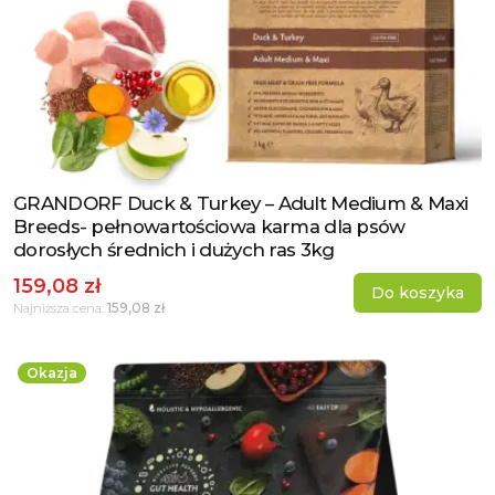
GRANDORF Duck & Turkey – Adult Medium & Maxi
Zobacz produkt
Breeds- pełnowartościowa karma dla psów
dorosłych średnich i dużych ras 3kg
159,08 zł
Do koszyka
159,08 zł
Najniższa cena:
Okazja