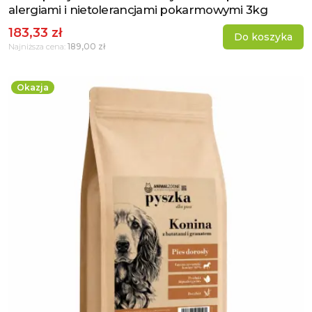
alergiami i nietolerancjami pokarmowymi 3kg
183,33 zł
Do koszyka
189,00 zł
Najniższa cena:
Okazja