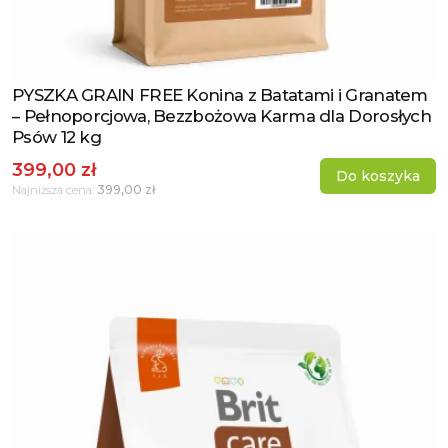
PYSZKA GRAIN FREE Konina z Batatami i Granatem
Zobacz produkt
– Pełnoporcjowa, Bezzbożowa Karma dla Dorosłych
Psów 12 kg
399,00 zł
Do koszyka
399,00 zł
Najniższa cena: