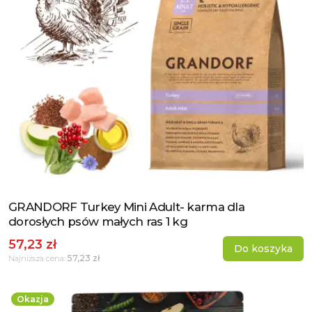
GRANDORF Turkey Mini Adult- karma dla
Zobacz produkt
dorosłych psów małych ras 1 kg
57,23 zł
Do koszyka
57,23 zł
Najniższa cena:
Okazja