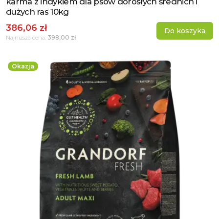
karma z indykiem dla psów dorosłych średnich i
dużych ras 10kg
386,06 zł
Do koszyka
398,00 zł
Najniższa cena:
Okazja