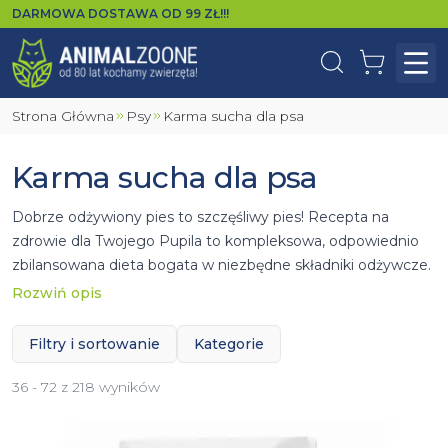
DARMOWA DOSTAWA OD
99
ZŁ!!!
Wyszukaj
Koszyk
Otw
Strona Główna
Psy
Karma sucha dla psa
Karma sucha dla psa
Dobrze odżywiony pies to szczęśliwy pies! Recepta na
zdrowie dla Twojego Pupila to kompleksowa, odpowiednio
zbilansowana dieta bogata w niezbędne składniki odżywcze.
Kluczową rolę w żywieniu czworonoga może odegrać
Rozwiń opis
odpowiednio
dobrana sucha karma
. Dzięki szerokiemu
wachlarzowi karm można dobrać właściwą dla Twojego
Filtry i sortowanie
Kategorie
psiaka. Pod uwagę należy wziąć kilka aspektów jakimi są
między innymi skład i smak.
36 - 72 z 218 wyników
Szczególną uwagę należy zwrócić na coraz to
popularniejsze alergie i nietolerancje pokarmowe. Dla psów z