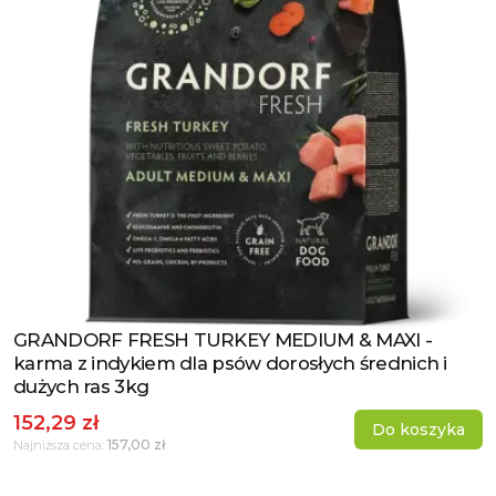
GRANDORF FRESH TURKEY MEDIUM & MAXI -
Zobacz produkt
karma z indykiem dla psów dorosłych średnich i
dużych ras 3kg
152,29 zł
Do koszyka
157,00 zł
Najniższa cena: