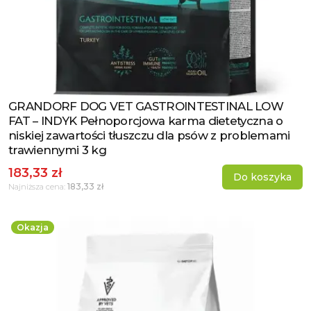
GRANDORF DOG VET GASTROINTESTINAL LOW
Zobacz produkt
FAT – INDYK Pełnoporcjowa karma dietetyczna o
niskiej zawartości tłuszczu dla psów z problemami
trawiennymi 3 kg
183,33 zł
Do koszyka
183,33 zł
Najniższa cena:
Okazja