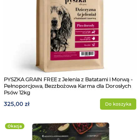
PYSZKA GRAIN FREE z Jelenia z Batatami i Morwą -
Zobacz produkt
Pełnoporcjowa, Bezzbożowa Karma dla Dorosłych
Psów 12kg
325,00 zł
Do koszyka
Okazja