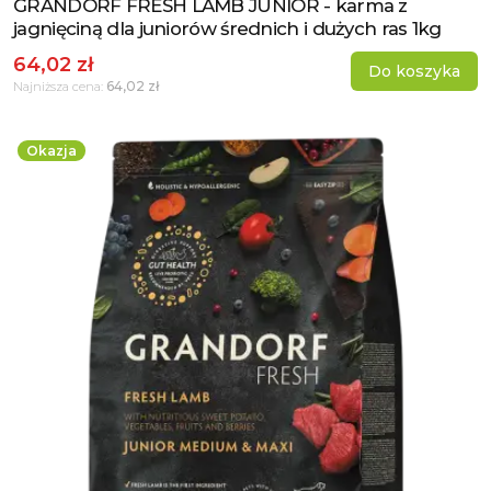
GRANDORF FRESH LAMB JUNIOR - karma z
Zobacz produkt
jagnięciną dla juniorów średnich i dużych ras 1kg
64,02 zł
Do koszyka
64,02 zł
Najniższa cena:
Okazja