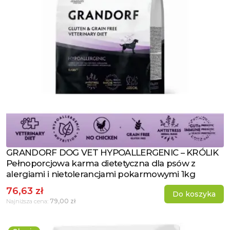
GRANDORF DOG VET HYPOALLERGENIC – KRÓLIK
Zobacz produkt
Pełnoporcjowa karma dietetyczna dla psów z
alergiami i nietolerancjami pokarmowymi 1kg
76,63 zł
Do koszyka
79,00 zł
Najniższa cena: