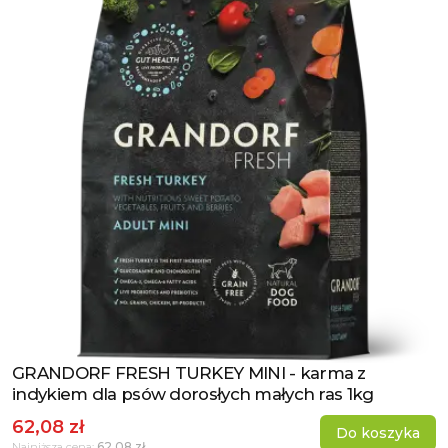
GRANDORF FRESH TURKEY MINI - karma z
Zobacz produkt
indykiem dla psów dorosłych małych ras 1kg
62,08 zł
Do koszyka
62,08 zł
Najniższa cena: