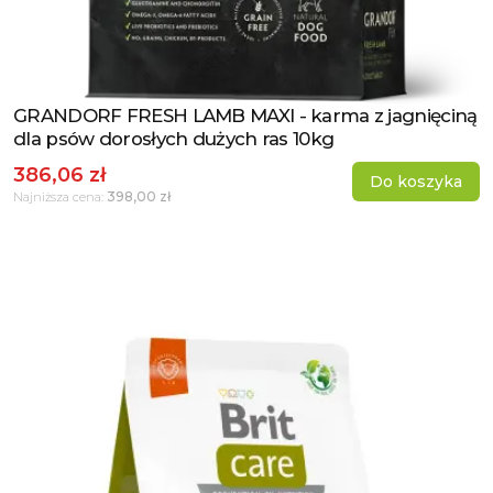
GRANDORF FRESH LAMB MAXI - karma z jagnięciną
Zobacz produkt
dla psów dorosłych dużych ras 10kg
386,06 zł
Do koszyka
398,00 zł
Najniższa cena: