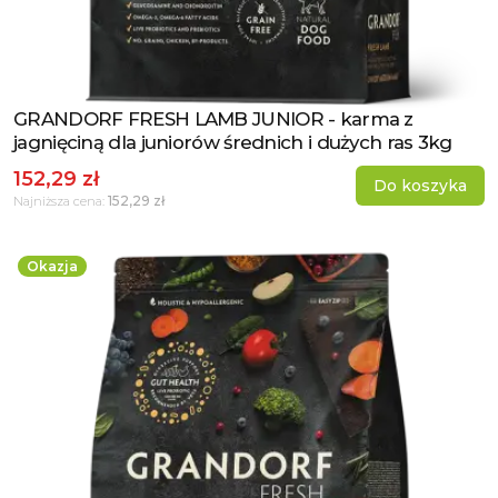
GRANDORF FRESH LAMB JUNIOR - karma z
Zobacz produkt
jagnięciną dla juniorów średnich i dużych ras 3kg
152,29 zł
Do koszyka
152,29 zł
Najniższa cena:
Okazja