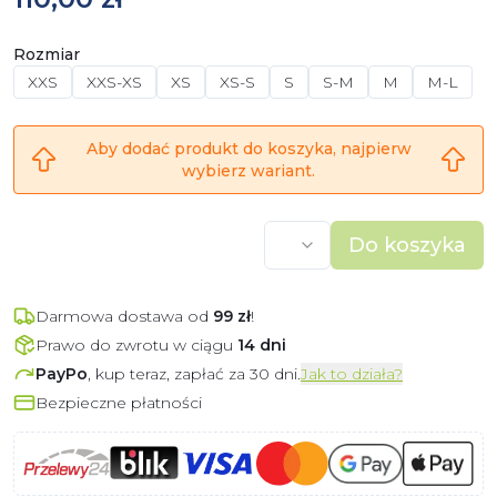
Rozmiar
XXS
XXS-XS
XS
XS-S
S
S-M
M
M-L
Aby dodać produkt do koszyka, najpierw
wybierz wariant.
Do koszyka
Darmowa dostawa od
99
zł
!
Prawo do zwrotu w ciągu
14 dni
PayPo
, kup teraz, zapłać za 30 dni.
Jak to działa?
Bezpieczne płatności