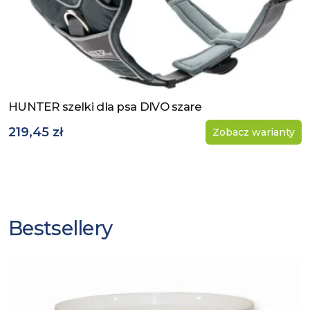
HUNTER szelki dla psa DIVO szare
Zobacz produkt
219,45 zł
Zobacz warianty
Bestsellery