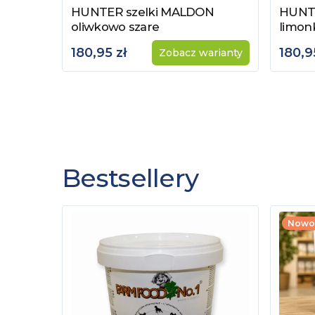
HUNTER szelki MALDON
HUNTE
Zobacz produkt
Zobac
oliwkowo szare
limon
180,95 zł
180,9
Zobacz warianty
Bestsellery
Nowo