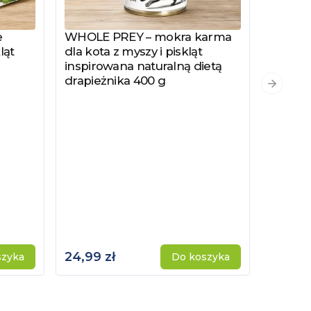
e
WHOLE PREY – mokra karma
Zobacz produkt
ląt
dla kota z myszy i piskląt
inspirowana naturalną dietą
drapieżnika 400 g
PYSZKA
Zobacz
Następn
Hydrol
Specjal
Kotów 
Kastro
24,99 zł
115,00 
szyka
Do koszyka