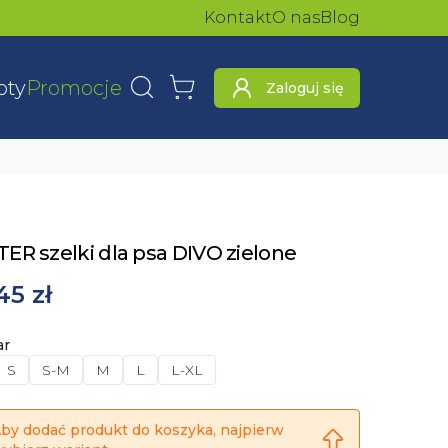
Kontakt
O nas
Blog
oty
Promocje
Zaloguj się
Wyszukaj
Koszyk
ER szelki dla psa DIVO zielone
45 zł
ar
S
S-M
M
L
L-XL
by dodać produkt do koszyka, najpierw