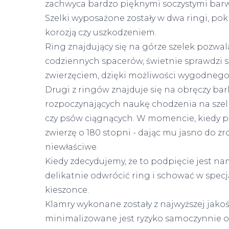
zachwyca bardzo pięknymi soczystymi bar
Szelki wyposażone zostały w dwa ringi, pok
korozją czy uszkodzeniem.
Ring znajdujący się na górze szelek pozwa
codziennych spacerów, świetnie sprawdzi si
zwierzęciem, dzięki możliwości wygodnego 
Drugi z ringów znajduje się na obręczy bar
rozpoczynających naukę chodzenia na szelk
czy psów ciągnących. W momencie, kiedy pi
zwierzę o 180 stopni - dając mu jasno do z
niewłaściwe.
Kiedy zdecydujemy, że to podpięcie jest n
delikatnie odwrócić ring i schować w spec
kieszonce.
Klamry wykonane zostały z najwyższej jako
minimalizowane jest ryzyko samoczynnie od