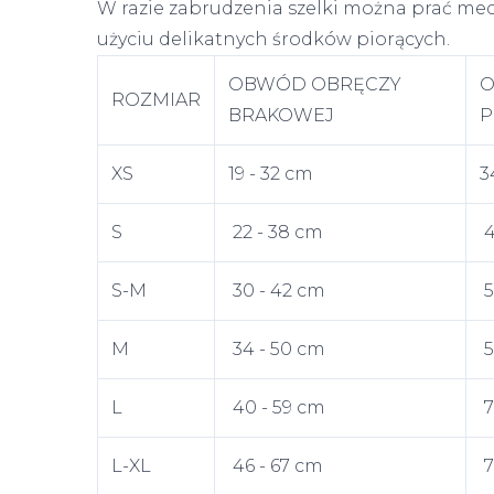
W razie zabrudzenia szelki można prać mec
użyciu delikatnych środków piorących.
OBWÓD OBRĘCZY
O
ROZMIAR
BRAKOWEJ
P
XS
19 - 32 cm
3
S
22 - 38 cm
4
S-M
30 - 42 cm
5
M
34 - 50 cm
5
L
40 - 59 cm
7
L-XL
46 - 67 cm
7