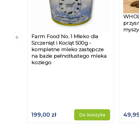
WHOLE
Zobac
przysm
myszy
Farm Food No. 1 Mleko dla
Zobacz produkt
Poprzedni slajd
Szczeniąt i Kociąt 500g -
kompletne mleko zastępcze
na bazie pełnotłustego mleka
koziego
199,00 zł
49,99
Do koszyka