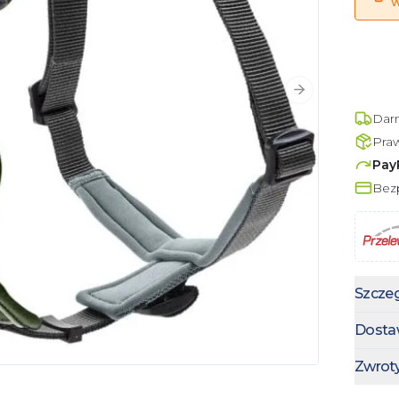
w
Następny slajd
Dar
Pra
Pay
Bezp
Szczeg
Dosta
Zwrot