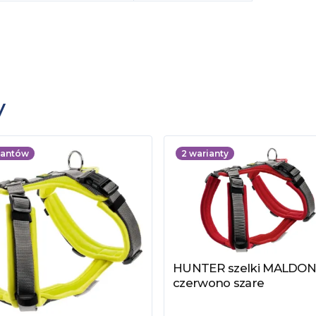
y
iantów
2
warianty
HUNTER szelki MALDO
Zobacz produkt
czerwono szare