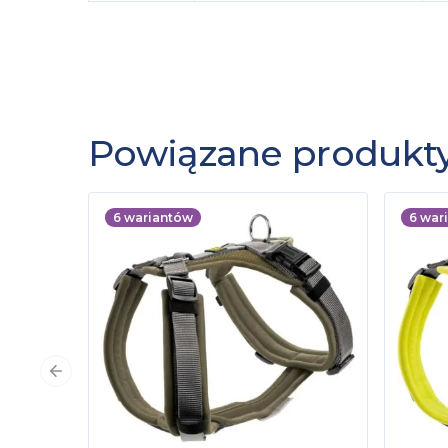
Powiązane produkt
6
wariantów
6
war
Poprzedni slajd