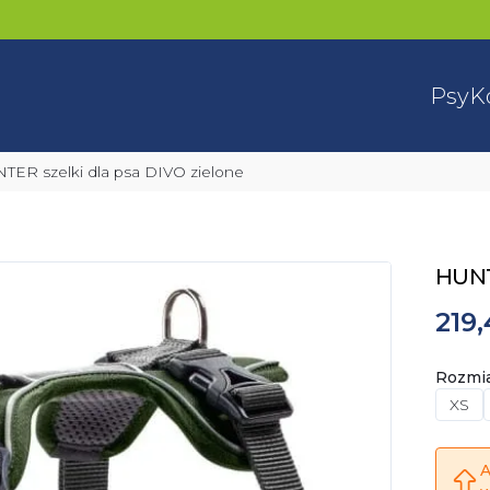
Psy
K
NTER szelki dla psa DIVO zielone
HUNT
219,
Rozmi
XS
A