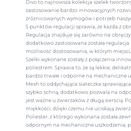
Divo to najnowsza kolekcja szelek tworzon
zastosowanie bardzo innowacyjnych rozwią
zróżnicowanych wymogów i potrzeb naszych
5 punktów regulacji sprawia, że każda z ob
Regulacja znajduje się zarówno na obręczy b
dodatkowo zastosowana została regulacja n
możliwość dostosowania, w którym miejscu s
Szelki wykonane zostały z połączenia inno
poliestrem. Sprawia to, że są lekkie, delikat
bardzo trwałe i odporne na mechaniczne u
Mesh to oddychająca siateczka sprawiająca,
szybko schną, dodatkowo pozwala na odpow
jest ważne u zwierzaków z długą sierścią. 
miękkości, dzięki czemu nie uciskają zwier
Poliester, z którego wykonana została zew
odpornym na mechaniczne uszkodzenia, pę