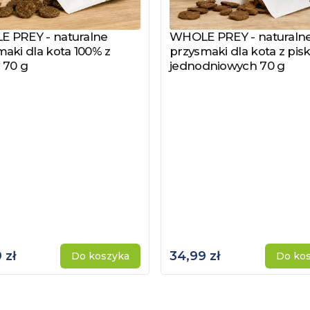
 PREY - naturalne
WHOLE PREY - naturaln
z produkt
Zobacz produkt
aki dla kota 100% z
przysmaki dla kota z pisk
 70 g
jednodniowych 70 g
 zł
34,99 zł
Do koszyka
Do ko