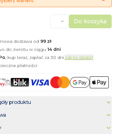
ybierz wariant.
Do koszyka
mowa dostawa od
99
zł
!
wo do zwrotu w ciągu
14 dni
Po
, kup teraz, zapłać za 30 dni.
Jak to działa?
ieczne płatności
óły produktu
wa
y