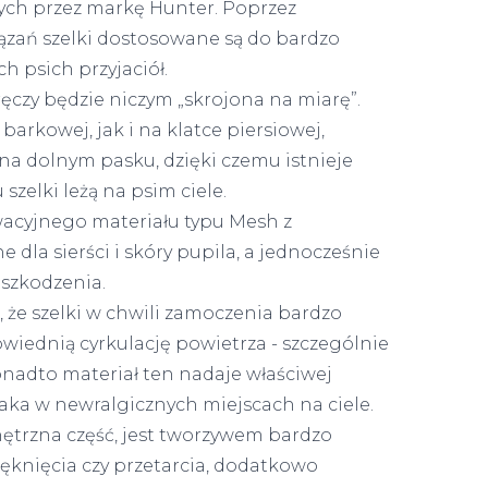
ych przez markę Hunter. Poprzez
zań szelki dostosowane są do bardzo
 psich przyjaciół.
ręczy będzie niczym „skrojona na miarę”.
arkowej, jak i na klatce piersiowej,
a dolnym pasku, dzięki czemu istnieje
zelki leżą na psim ciele.
wacyjnego materiału typu Mesh z
ne dla sierści i skóry pupila, a jednocześnie
szkodzenia.
 że szelki w chwili zamoczenia bardzo
iednią cyrkulację powietrza - szczególnie
Ponadto materiał ten nadaje właściwej
zaka w newralgicznych miejscach na ciele.
nętrzna część, jest tworzywem bardzo
knięcia czy przetarcia, dodatkowo