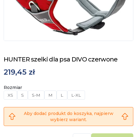
HUNTER szelki dla psa DIVO czerwone
219,45 zł
Rozmiar
XS
S
S-M
M
L
L-XL
Aby dodać produkt do koszyka, najpierw
wybierz wariant.