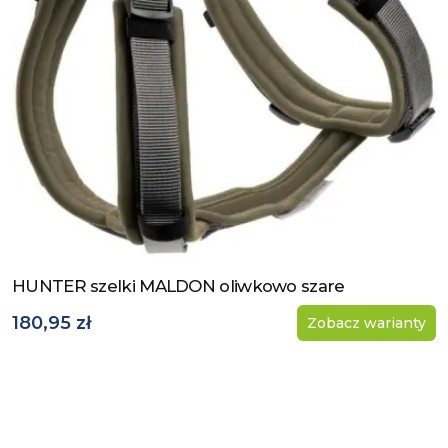
HUNTER szelki MALDON oliwkowo szare
Zobacz produkt
180,95 zł
Zobacz warianty