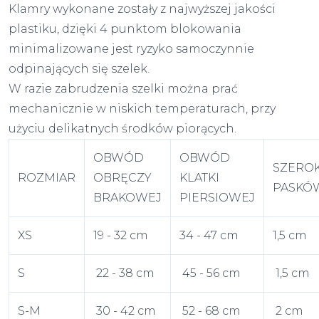
Klamry wykonane zostały z najwyższej jakości
plastiku, dzięki 4 punktom blokowania
minimalizowane jest ryzyko samoczynnie
odpinających się szelek.
W razie zabrudzenia szelki można prać
mechanicznie w niskich temperaturach, przy
użyciu delikatnych środków piorących.
OBWÓD
OBWÓD
SZERO
ROZMIAR
OBRĘCZY
KLATKI
PASKÓ
BRAKOWEJ
PIERSIOWEJ
XS
19 - 32 cm
34 - 47 cm
1,5 cm
S
22 - 38 cm
45 - 56 cm
1,5 cm
S-M
30 - 42 cm
52 - 68 cm
2 cm