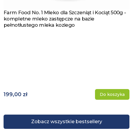
Farm Food No. 1 Mleko dla Szczeniąt i Kociąt 500g -
Zobacz produkt
kompletne mleko zastępcze na bazie
pełnotłustego mleka koziego
199,00 zł
Do koszyka
Zobacz wszystkie bestsellery