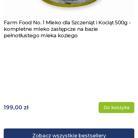
Farm Food No. 1 Mleko dla Szczeniąt i Kociąt 500g -
Zobacz produkt
kompletne mleko zastępcze na bazie
pełnotłustego mleka koziego
199,00 zł
Do koszyka
Zobacz wszystkie bestsellery