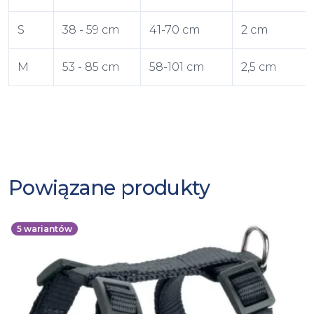
S
38 - 59 cm
41-70 cm
2 cm
M
53 - 85 cm
58-101 cm
2,5 cm
Powiązane produkty
5
wariantów