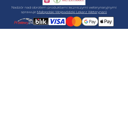
Nadzór nad obrotem produktami leczniczymi weterynaryjnymi
sprawuje
Małopolski Wojewódzki Lekarz Weterynarii