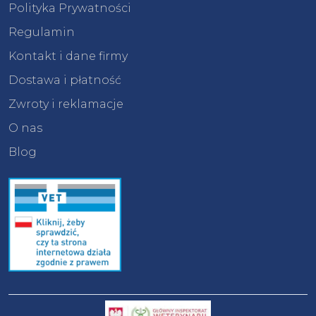
Polityka Prywatności
Regulamin
Kontakt i dane firmy
Dostawa i płatność
Zwroty i reklamacje
O nas
Blog