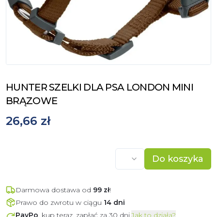
HUNTER SZELKI DLA PSA LONDON MINI
BRĄZOWE
26,66 zł
Do koszyka
Darmowa dostawa od
99
zł
!
Prawo do zwrotu w ciągu
14 dni
PayPo
, kup teraz, zapłać za 30 dni.
Jak to działa?