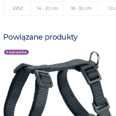
XXS/1
14 - 20 cm
18 - 30 cm
1,0
Powiązane produkty
5
wariantów