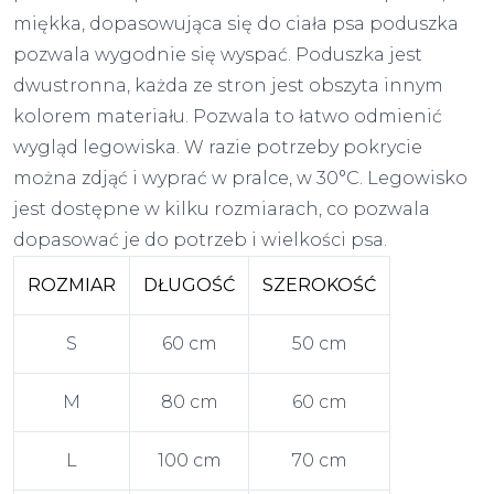
miękka, dopasowująca się do ciała psa poduszka
pozwala wygodnie się wyspać. Poduszka jest
dwustronna, każda ze stron jest obszyta innym
kolorem materiału. Pozwala to łatwo odmienić
wygląd legowiska. W razie potrzeby pokrycie
można zdjąć i wyprać w pralce, w 30°C. Legowisko
jest dostępne w kilku rozmiarach, co pozwala
dopasować je do potrzeb i wielkości psa.
ROZMIAR
DŁUGOŚĆ
SZEROKOŚĆ
S
60 cm
50 cm
M
80 cm
60 cm
L
100 cm
70 cm