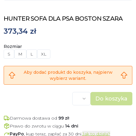
HUNTER SOFA DLA PSA BOSTON SZARA
373,34 zł
Rozmiar
S
M
L
XL
Aby dodać produkt do koszyka, najpierw
wybierz wariant.
Do koszyka
Darmowa dostawa od
99
zł
!
Prawo do zwrotu w ciągu
14 dni
PayPo
, kup teraz, zapłać za 30 dni.
Jak to działa?