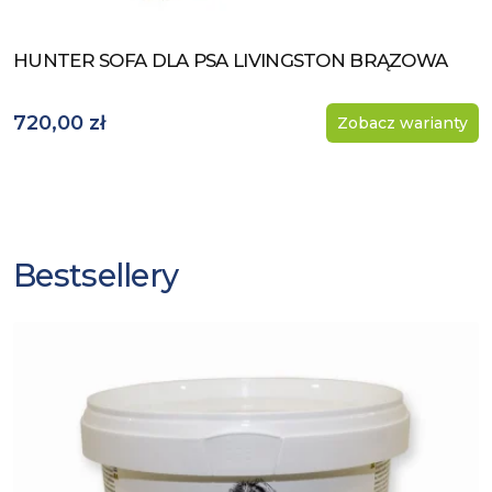
HUNTER SOFA DLA PSA LIVINGSTON BRĄZOWA
Zobacz produkt
720,00 zł
Zobacz warianty
Bestsellery