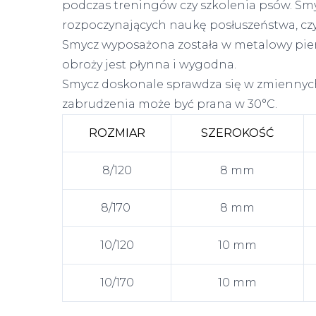
podczas treningów czy szkolenia psów. Sm
rozpoczynających naukę posłuszeństwa, cz
Smycz wyposażona została w metalowy pierś
obroży jest płynna i wygodna.
Smycz doskonale sprawdza się w zmienny
zabrudzenia może być prana w 30°C.
ROZMIAR
SZEROKOŚĆ
8/120
8 mm
8/170
8 mm
10/120
10 mm
10/170
10 mm