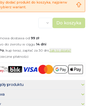
by dodać produkt do koszyka, najpierw
ybierz wariant.
Do koszyka
mowa dostawa od
99
zł
!
wo do zwrotu w ciągu
14 dni
Po
, kup teraz, zapłać za 30 dni.
Jak to działa?
ieczne płatności
óły produktu
wa
y