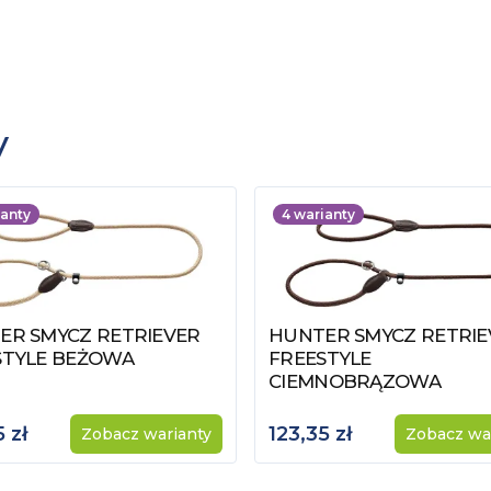
y
anty
4
warianty
ER SMYCZ RETRIEVER
HUNTER SMYCZ RETRIE
z produkt
Zobacz produkt
STYLE BEŻOWA
FREESTYLE
CIEMNOBRĄZOWA
 zł
123,35 zł
Zobacz warianty
Zobacz wa