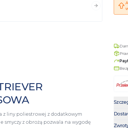
A
Następny slajd
w
Dar
Pra
Pay
Bezp
TRIEVER
USOWA
Szczeg
Dosta
a z liny poliestrowej z dodatkowym
ie smyczy z obrożą pozwala na wygodę
Zwrot