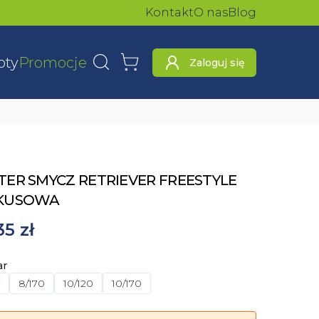
Kontakt
O nas
Blog
oty
Promocje
Zaloguj się
Wyszukaj
Koszyk
ER SMYCZ RETRIEVER FREESTYLE
KUSOWA
35 zł
ar
8/170
10/120
10/170