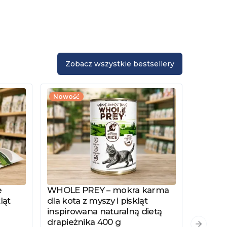
Zobacz wszystkie bestsellery
Nowość
e
WHOLE PREY – mokra karma
Zobacz produkt
ląt
dla kota z myszy i piskląt
inspirowana naturalną dietą
drapieżnika 400 g
PYSZKA
Zobacz