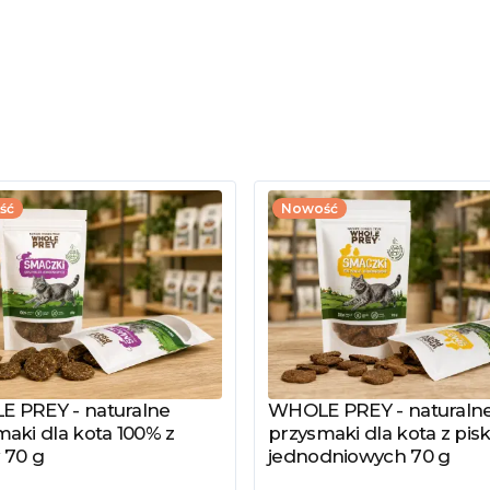
ść
Nowość
 PREY - naturalne
WHOLE PREY - naturaln
z produkt
Zobacz produkt
aki dla kota 100% z
przysmaki dla kota z pisk
 70 g
jednodniowych 70 g