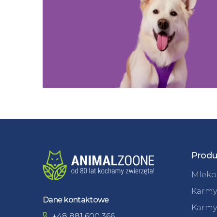
Produ
Mleko 
Karmy
Dane kontaktowe
Karmy
+48 881 600 366