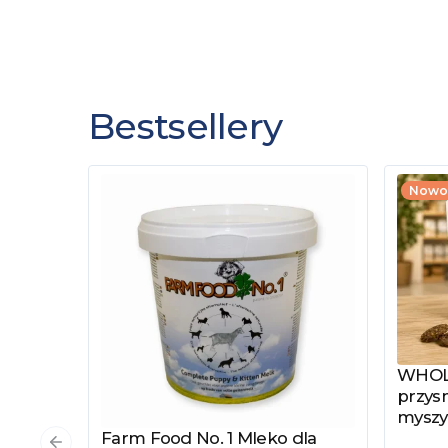
Bestsellery
Nowo
WHOLE
Zobac
przysm
myszy
Farm Food No. 1 Mleko dla
Zobacz produkt