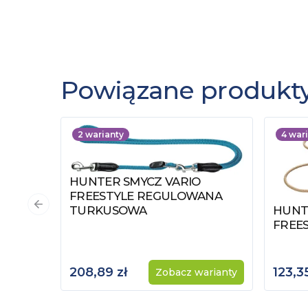
Powiązane produkt
2
warianty
4
wari
HUNTER SMYCZ VARIO
Zobacz produkt
FREESTYLE REGULOWANA
TURKUSOWA
HUNT
Poprzedni slajd
Zobac
FREE
208,89 zł
123,35
Zobacz warianty