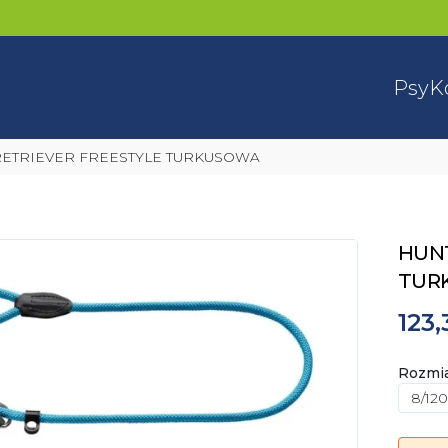
Psy
K
RETRIEVER FREESTYLE TURKUSOWA
HUNT
TUR
123,
Rozmi
8/120