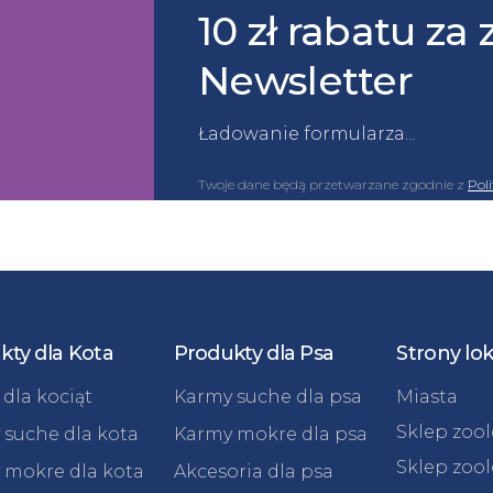
10 zł rabatu za 
Newsletter
Ładowanie formularza...
Twoje dane będą przetwarzane zgodnie z
Pol
kty dla Kota
Produkty dla Psa
Strony lo
dla kociąt
Karmy suche dla psa
Miasta
Sklep zoo
 suche dla kota
Karmy mokre dla psa
Sklep zoo
 mokre dla kota
Akcesoria dla psa