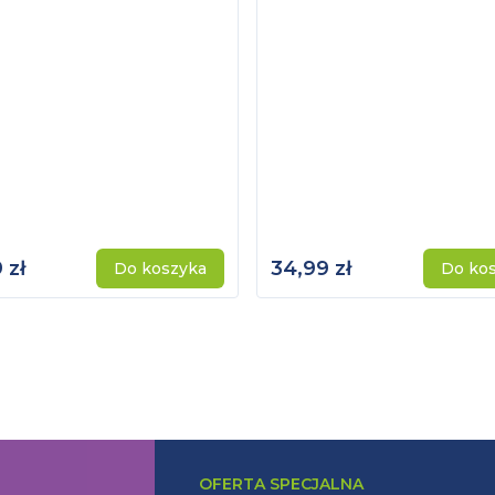
 zł
34,99 zł
Do koszyka
Do ko
OFERTA SPECJALNA