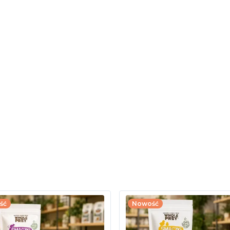
ść
Nowość