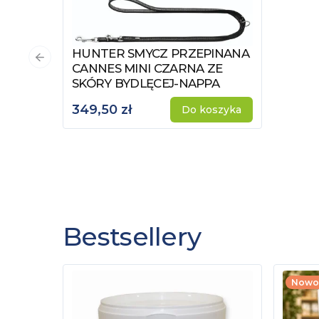
HUNTER SMYCZ PRZEPINANA
Zobacz produkt
Poprzedni slajd
CANNES MINI CZARNA ZE
SKÓRY BYDLĘCEJ-NAPPA
349,50 zł
Do koszyka
Bestsellery
Nowo