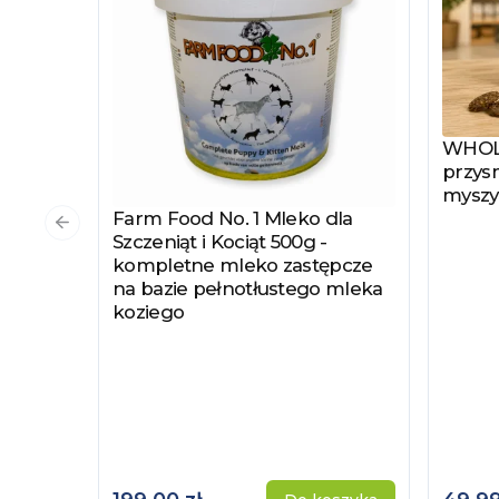
WHOLE
Zobac
przysm
myszy
Farm Food No. 1 Mleko dla
Zobacz produkt
Poprzedni slajd
Szczeniąt i Kociąt 500g -
kompletne mleko zastępcze
na bazie pełnotłustego mleka
koziego