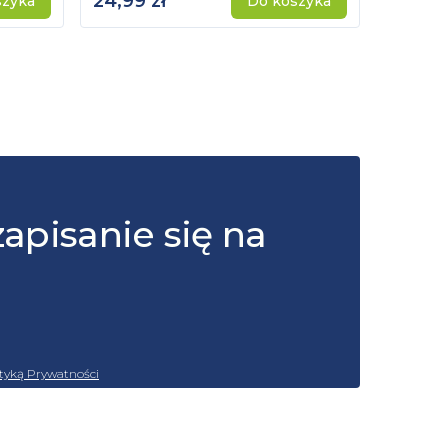
24,99 zł
115,00 
szyka
Do koszyka
zapisanie się na
ityką Prywatności