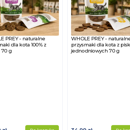
 PREY - naturalne
WHOLE PREY - naturaln
z produkt
Zobacz produkt
aki dla kota 100% z
przysmaki dla kota z pisk
 70 g
jednodniowych 70 g