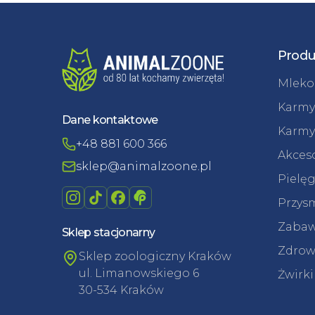
Produ
Mleko 
Karmy
Dane kontaktowe
Karmy
+48 881 600 366
Akceso
sklep@animalzoone.pl
Pielęg
Przysm
Zabaw
Sklep stacjonarny
Zdrowi
Sklep zoologiczny Kraków
ul. Limanowskiego 6
Żwirki
30-534 Kraków