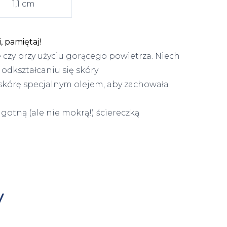
1,1 cm
 pamiętaj!
e czy przy użyciu gorącego powietrza. Niech
odkształcaniu się skóry
 skórę specjalnym olejem, aby zachowała
lgotną (ale nie mokrą!) ściereczką
y