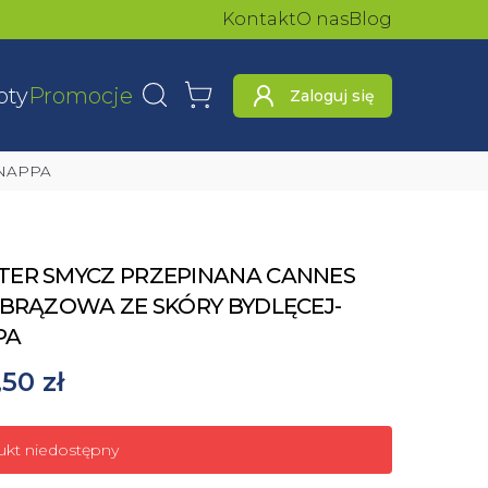
Kontakt
O nas
Blog
oty
Promocje
Zaloguj się
Wyszukaj
Koszyk
-NAPPA
TER SMYCZ PRZEPINANA CANNES
 BRĄZOWA ZE SKÓRY BYDLĘCEJ-
PA
50 zł
ukt niedostępny