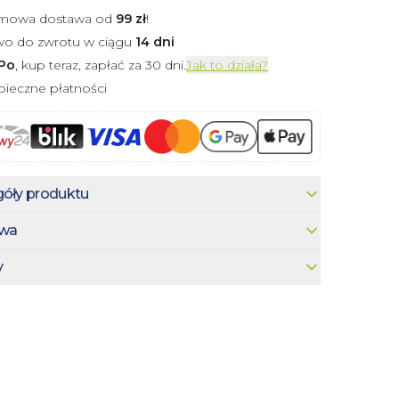
mowa dostawa od
99
zł
!
wo do zwrotu w ciągu
14 dni
Po
, kup teraz, zapłać za 30 dni.
Jak to działa?
ieczne płatności
óły produktu
wa
y