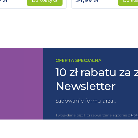
 zł
34,99 zł
Do koszyka
Do ko
OFERTA SPECJALNA
10 zł rabatu za 
Newsletter
Ładowanie formularza...
Twoje dane będą przetwarzane zgodnie z
Pol