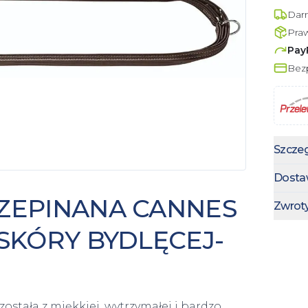
Dar
Pra
Pay
Bezp
Szczeg
Dosta
ZEPINANA CANNES
Zwrot
SKÓRY BYDLĘCEJ-
tała z miękkiej, wytrzymałej i bardzo