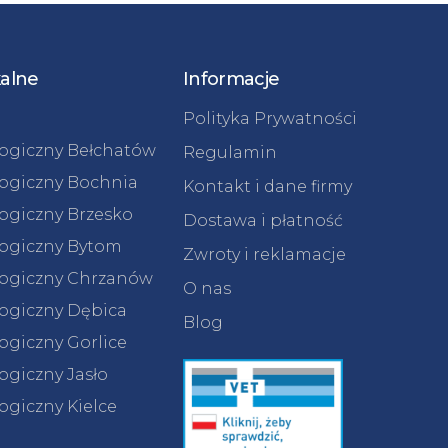
kalne
Informacje
Polityka Prywatności
logiczny Bełchatów
Regulamin
logiczny Bochnia
Kontakt i dane firmy
logiczny Brzesko
Dostawa i płatność
logiczny Bytom
Zwroty i reklamacje
logiczny Chrzanów
O nas
logiczny Dębica
Blog
ogiczny Gorlice
ogiczny Jasło
ogiczny Kielce