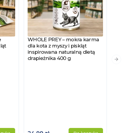
e
WHOLE PREY – mokra karma
Zobacz produkt
ląt
dla kota z myszy i piskląt
inspirowana naturalną dietą
drapieżnika 400 g
PYSZKA
Zobacz
Następn
Hydrol
Specjal
Kotów 
Kastro