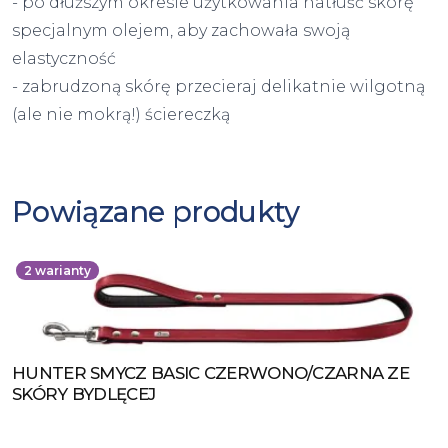
- po dłuższym okresie użytkowania natłuść skórę
specjalnym olejem, aby zachowała swoją
elastyczność
- zabrudzoną skórę przecieraj delikatnie wilgotną
(ale nie mokrą!) ściereczką
Powiązane produkty
2
warianty
HUNTER SMYCZ BASIC CZERWONO/CZARNA ZE
Zobacz produkt
SKÓRY BYDLĘCEJ