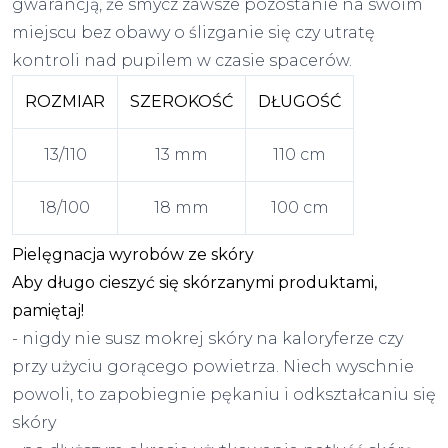
gwarancją, że smycz zawsze pozostanie na swoim
miejscu bez obawy o ślizganie się czy utratę
kontroli nad pupilem w czasie spacerów.
ROZMIAR
SZEROKOŚĆ
DŁUGOŚĆ
13/110
13 mm
110 cm
18/100
18 mm
100 cm
Pielęgnacja wyrobów ze skóry
Aby długo cieszyć się skórzanymi produktami,
pamiętaj!
- nigdy nie susz mokrej skóry na kaloryferze czy
przy użyciu gorącego powietrza. Niech wyschnie
powoli, to zapobiegnie pękaniu i odkształcaniu się
skóry