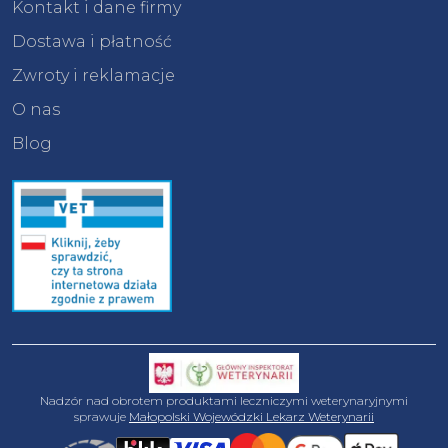
Kontakt i dane firmy
Dostawa i płatność
Zwroty i reklamacje
O nas
Blog
Nadzór nad obrotem produktami leczniczymi weterynaryjnymi
sprawuje
Małopolski Wojewódzki Lekarz Weterynarii