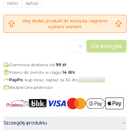
13/110
18/100
Aby dodać produkt do koszyka, najpierw
wybierz wariant.
Do koszyka
Darmowa dostawa od
99
zł
!
Prawo do zwrotu w ciągu
14 dni
PayPo
, kup teraz, zapłać za 30 dni.
Jak to działa?
Bezpieczne płatności
Szczegóły produktu