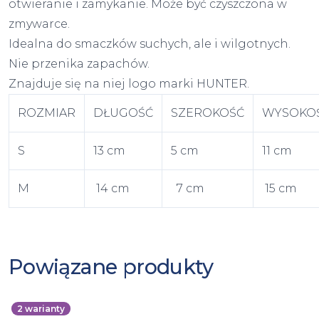
otwieranie i zamykanie. Może być czyszczona w
zmywarce.
Idealna do smaczków suchych, ale i wilgotnych.
Nie przenika zapachów.
Znajduje się na niej logo marki HUNTER.
ROZMIAR
DŁUGOŚĆ
SZEROKOŚĆ
WYSOKO
S
13 cm
5 cm
11 cm
M
14 cm
7 cm
15 cm
Powiązane produkty
2
warianty