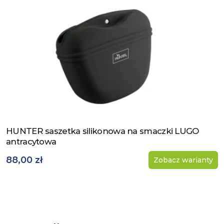
HUNTER saszetka silikonowa na smaczki LUGO
Zobacz produkt
antracytowa
88,00 zł
Zobacz warianty