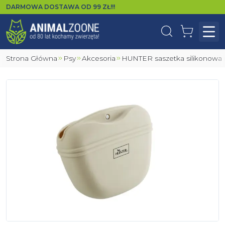
DARMOWA DOSTAWA OD
99
ZŁ!!!
Wyszukaj
Koszyk
Otw
Strona Główna
Psy
Akcesoria
HUNTER saszetka silikonow