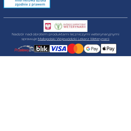
Nadzór nad obrotem produktami leczniczymi weterynaryjnymi
sprawuje
Małopolski Wojewódzki Lekarz Weterynarii