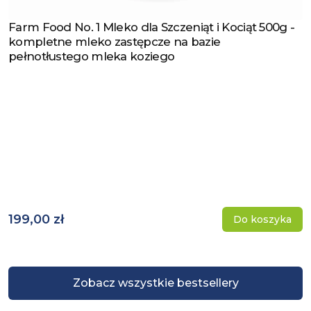
Farm Food No. 1 Mleko dla Szczeniąt i Kociąt 500g -
Zobacz produkt
kompletne mleko zastępcze na bazie
pełnotłustego mleka koziego
199,00 zł
Do koszyka
Zobacz wszystkie bestsellery