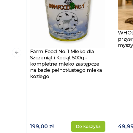
WHOLE
Zobac
przysm
myszy
Farm Food No. 1 Mleko dla
Zobacz produkt
Poprzedni slajd
Szczeniąt i Kociąt 500g -
kompletne mleko zastępcze
na bazie pełnotłustego mleka
koziego
199,00 zł
49,99
Do koszyka