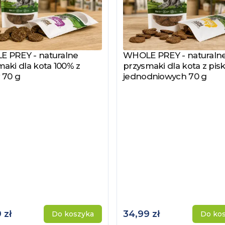
 PREY - naturalne
WHOLE PREY - naturaln
z produkt
Zobacz produkt
aki dla kota 100% z
przysmaki dla kota z pisk
 70 g
jednodniowych 70 g
 zł
34,99 zł
Do koszyka
Do ko