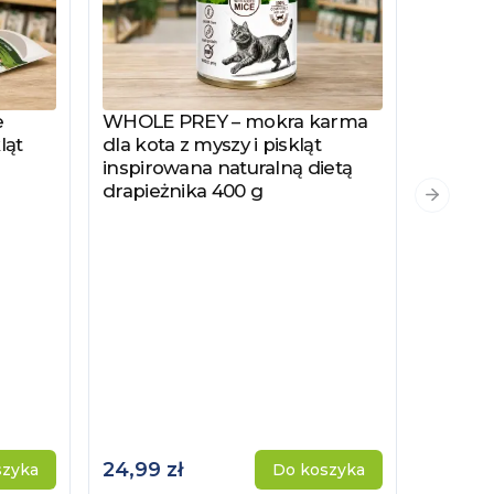
e
WHOLE PREY – mokra karma
Zobacz produkt
ląt
dla kota z myszy i piskląt
inspirowana naturalną dietą
drapieżnika 400 g
PYSZKA
Zobacz
Następn
Hydrol
Specjal
Kotów 
Kastro
24,99 zł
115,00 
szyka
Do koszyka