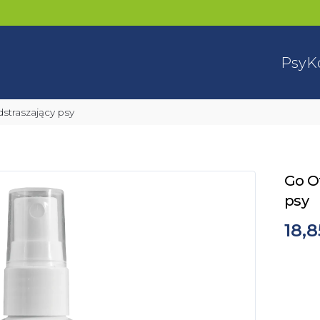
Psy
K
dstraszający psy
Go Of
psy
18,8