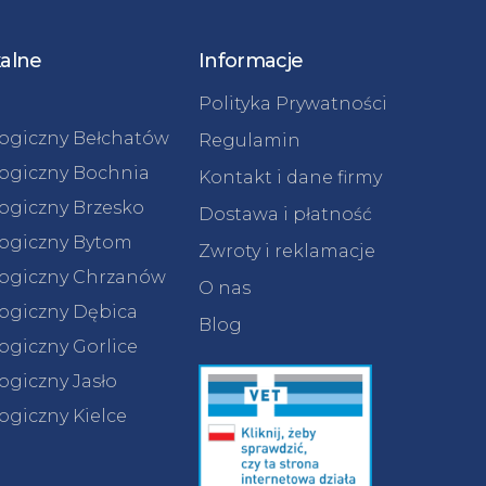
kalne
Informacje
Polityka Prywatności
logiczny Bełchatów
Regulamin
logiczny Bochnia
Kontakt i dane firmy
logiczny Brzesko
Dostawa i płatność
logiczny Bytom
Zwroty i reklamacje
logiczny Chrzanów
O nas
logiczny Dębica
Blog
ogiczny Gorlice
ogiczny Jasło
ogiczny Kielce