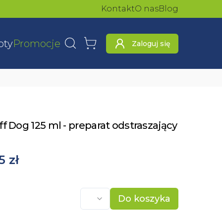
Kontakt
O nas
Blog
oty
Promocje
Zaloguj się
Wyszukaj
Koszyk
f Dog 125 ml - preparat odstraszający
5 zł
Do koszyka