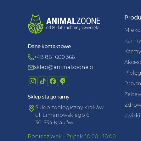
Produ
Mleko 
Karmy
Dane kontaktowe
Karmy
+48 881 600 366
Akceso
sklep@animalzoone.pl
Pielęg
Przysm
Zabaw
Sklep stacjonarny
Zdrowi
Sklep zoologiczny Kraków
ul. Limanowskiego 6
Żwirki
30-534 Kraków
Poniedziałek - Piątek: 10:00 - 18:00