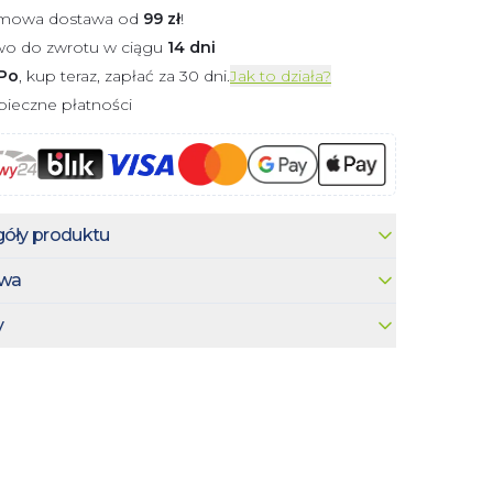
mowa dostawa od
99
zł
!
wo do zwrotu w ciągu
14 dni
Po
, kup teraz, zapłać za 30 dni.
Jak to działa?
ieczne płatności
óły produktu
wa
y