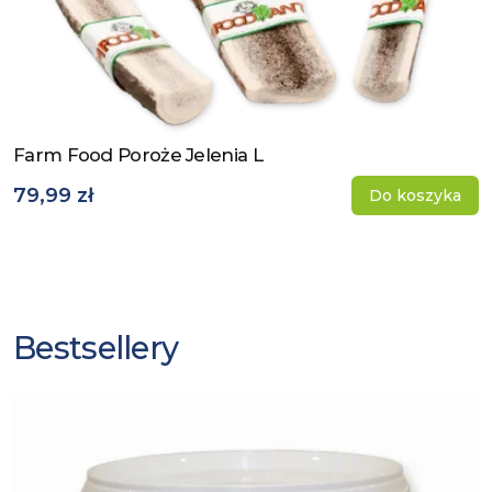
Farm Food Poroże Jelenia L
Zobacz produkt
79,99 zł
Do koszyka
Bestsellery