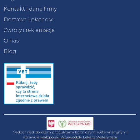
Kontakt i dane firmy
Dostawa i płatność
Zwroty i reklamacje
O nas
Blog
Nadzór nad obrotem produktami leczniczymi weterynaryjnymi
sprawuje
Małopolski Wojewódzki Lekarz Weterynarii