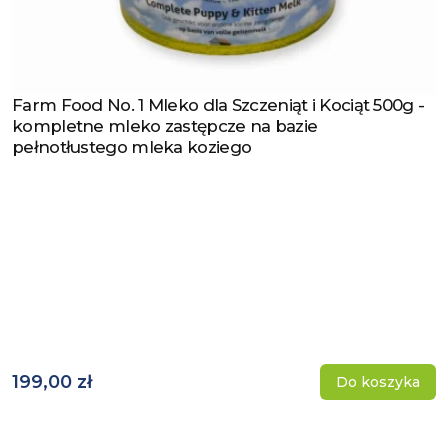
Farm Food No. 1 Mleko dla Szczeniąt i Kociąt 500g -
Zobacz produkt
kompletne mleko zastępcze na bazie
pełnotłustego mleka koziego
199,00 zł
Do koszyka