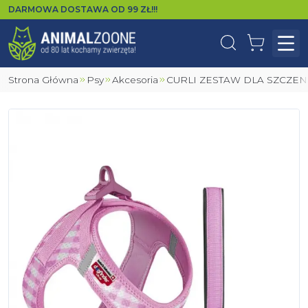
DARMOWA DOSTAWA OD
99
ZŁ!!!
Wyszukaj
Koszyk
Otw
Strona Główna
Psy
Akcesoria
CURLI ZESTAW DLA SZCZEN