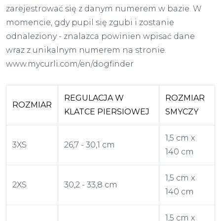
zarejestrować się z danym numerem w bazie. W
momencie, gdy pupil się zgubi i zostanie
odnaleziony - znalazca powinien wpisać dane
wraz z unikalnym numerem na stronie.
www.mycurli.com/en/dogfinder
REGULACJA W
ROZMIAR
ROZMIAR
KLATCE PIERSIOWEJ
SMYCZY
1,5 cm x
3XS
26,7 - 30,1 cm
140 cm
1,5 cm x
2XS
30,2 - 33,8 cm
140 cm
1,5 cm x