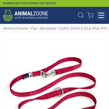
DARMOWA DOSTAWA OD
99
ZŁ!!!
Wyszukaj
Koszyk
Otw
Strona Główna
Psy
Akcesoria
CURLI SMYCZ DLA PSA P