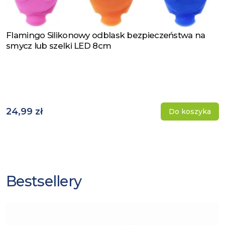
Flamingo Silikonowy odblask bezpieczeństwa na
Zobacz produkt
smycz lub szelki LED 8cm
24,99 zł
Do koszyka
Bestsellery