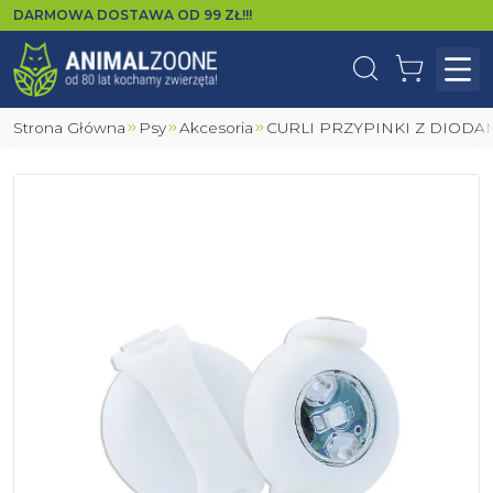
DARMOWA DOSTAWA OD
99
ZŁ!!!
Wyszukaj
Koszyk
Otw
Strona Główna
Psy
Akcesoria
CURLI PRZYPINKI Z DIODAM