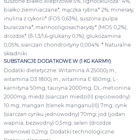
suszone białko wieprzowe 5%, lignoceluloza* 4%,
białko ziemniaczane*, mączka rybna* 2%, minerały,
inulina z cykorii* (FOS 0,63%), suszona pulpa
buraczana*, mannooligosacharydy* (MOS 0,2%),
drożdże* (ß-1,3/1,6-glukany 0,1%), glukozamina
0,05%, siarczan chondroityny 0,004%. * Naturalne
składniki
SUBSTANCJE DODATKOWE W (1 KG KARMY)
Dodatki dietetyczne: Witamina A 25000j.m.,
witamina D3 1800j.m., witamina E 650mg, L-
karnityna 50mg, tauryna 2000mg, DL-metionina
2000mg, miedź (siarczan miedzi(II) pięciowodny)
10 mg; mangan (tlenek manganu(II)) 7mg; cynk
(siarczan cynku jednowodny) 70mg; jod (jodan
wapnia, bezwodny) 0,5mg; selen (drożdże
selenowe) 0,2mg. Dodatki technologiczne: