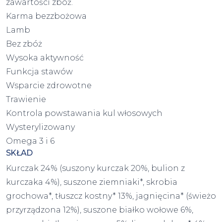
zawartości zbóż.
Karma bezzbożowa
Lamb
Bez zbóż
Wysoka aktywność
Funkcja stawów
Wsparcie zdrowotne
Trawienie
Kontrola powstawania kul włosowych
Wysterylizowany
Omega 3 i 6
SKŁAD
Kurczak 24% (suszony kurczak 20%, bulion z
kurczaka 4%), suszone ziemniaki*, skrobia
grochowa*, tłuszcz kostny* 13%, jagnięcina* (świeżo
przyrządzona 12%), suszone białko wołowe 6%,