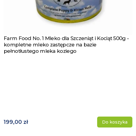
Farm Food No. 1 Mleko dla Szczeniąt i Kociąt 500g -
Zobacz produkt
kompletne mleko zastępcze na bazie
pełnotłustego mleka koziego
199,00 zł
Do koszyka