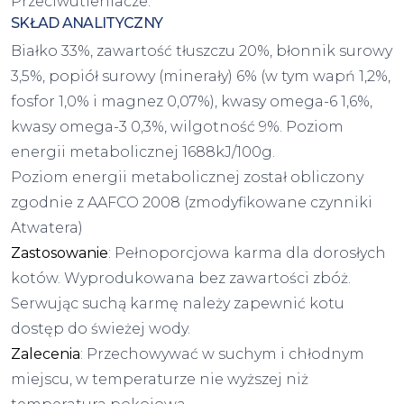
Przeciwutleniacze.
SKŁAD ANALITYCZNY
Białko 33%, zawartość tłuszczu 20%, błonnik surowy
3,5%, popiół surowy (minerały) 6% (w tym wapń 1,2%,
fosfor 1,0% i magnez 0,07%), kwasy omega-6 1,6%,
kwasy omega-3 0,3%, wilgotność 9%. Poziom
energii metabolicznej 1688kJ/100g.
Poziom energii metabolicznej został obliczony
zgodnie z AAFCO 2008 (zmodyfikowane czynniki
Atwatera)
Zastosowanie
: Pełnoporcjowa karma dla dorosłych
kotów. Wyprodukowana bez zawartości zbóż.
Serwując suchą karmę należy zapewnić kotu
dostęp do świeżej wody.
Zalecenia
: Przechowywać w suchym i chłodnym
miejscu, w temperaturze nie wyższej niż