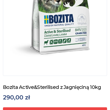
Bozita Active&Sterilised z Jagnięciną 10kg
290,00 zł