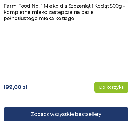
Farm Food No. 1 Mleko dla Szczeniąt i Kociąt 500g -
Zobacz produkt
kompletne mleko zastępcze na bazie
pełnotłustego mleka koziego
199,00 zł
Do koszyka
Zobacz wszystkie bestsellery