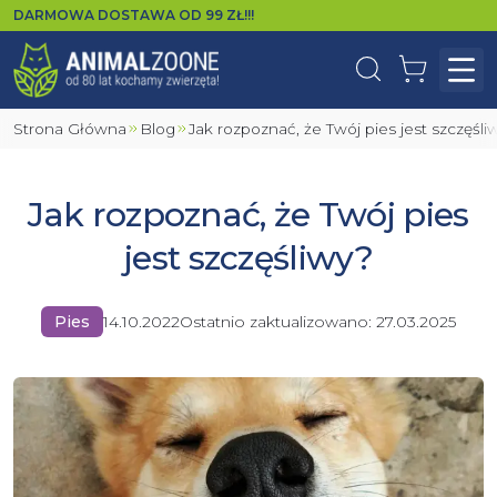
DARMOWA DOSTAWA OD
99
ZŁ!!!
Wyszukaj
Koszyk
Otw
Strona Główna
Blog
Jak rozpoznać, że Twój pies jest szczęśli
Jak rozpoznać, że Twój pies
jest szczęśliwy?
Pies
14.10.2022
Ostatnio zaktualizowano:
27.03.2025