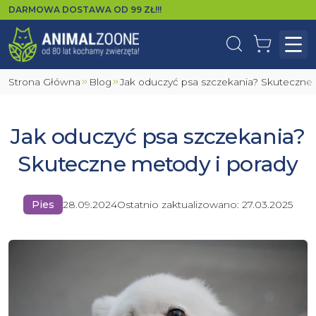
DARMOWA DOSTAWA OD
99
ZŁ!!!
Wyszukaj
Koszyk
Otw
Strona Główna
Blog
Jak oduczyć psa szczekania? Skuteczne
Jak oduczyć psa szczekania?
Skuteczne metody i porady
Pies
28.09.2024
Ostatnio zaktualizowano:
27.03.2025