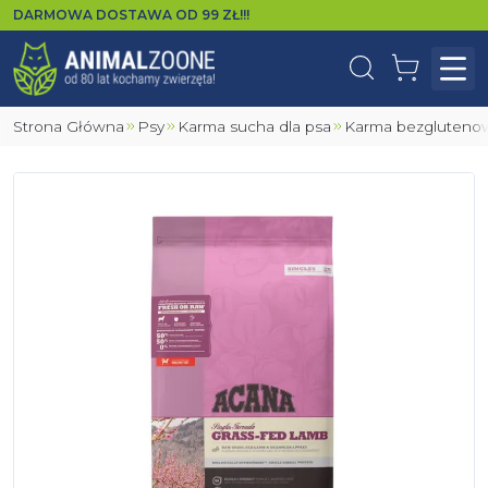
DARMOWA DOSTAWA OD
99
ZŁ!!!
Wyszukaj
Koszyk
Otw
Strona Główna
Psy
Karma sucha dla psa
Karma bezgluteno