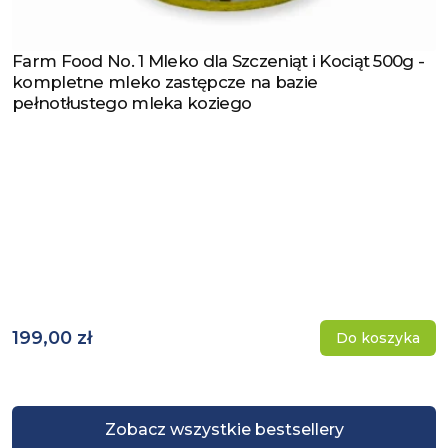
Farm Food No. 1 Mleko dla Szczeniąt i Kociąt 500g -
Zobacz produkt
kompletne mleko zastępcze na bazie
pełnotłustego mleka koziego
199,00 zł
Do koszyka
Zobacz wszystkie bestsellery