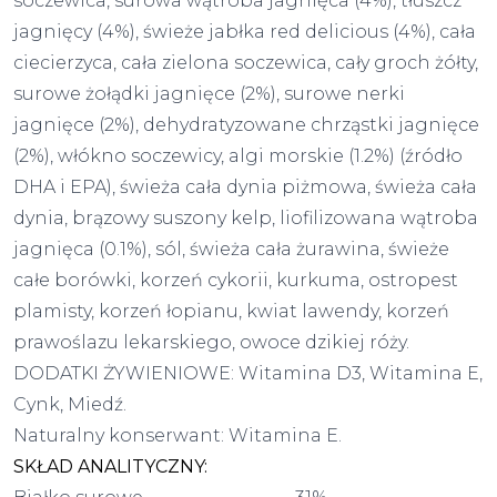
soczewica, surowa wątroba jagnięca (4%), tłuszcz
jagnięcy (4%), świeże jabłka red delicious (4%), cała
ciecierzyca, cała zielona soczewica, cały groch żółty,
surowe żołądki jagnięce (2%), surowe nerki
jagnięce (2%), dehydratyzowane chrząstki jagnięce
(2%), włókno soczewicy, algi morskie (1.2%) (źródło
DHA i EPA), świeża cała dynia piżmowa, świeża cała
dynia, brązowy suszony kelp, liofilizowana wątroba
jagnięca (0.1%), sól, świeża cała żurawina, świeże
całe borówki, korzeń cykorii, kurkuma, ostropest
plamisty, korzeń łopianu, kwiat lawendy, korzeń
prawoślazu lekarskiego, owoce dzikiej róży.
DODATKI ŻYWIENIOWE: Witamina D3, Witamina E,
Cynk, Miedź.
Naturalny konserwant: Witamina E.
SKŁAD ANALITYCZNY: