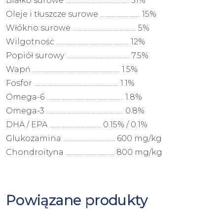
Białko surowe ........................................... 31%
Oleje i tłuszcze surowe ........................... 15%
Włókno surowe ........................................... 5%
Wilgotność ................................................. 12%
Popiół surowy ........................................... 7.5%
Wapń ........................................................... 1.5%
Fosfor ......................................................... 1.1%
Omega-6 .................................................... 1.8%
Omega-3 .................................................... 0.8%
DHA / EPA ................................... 0.15% / 0.1%
Glukozamina ................................... 600 mg/kg
Chondroityna ................................. 800 mg/kg
Powiązane produkty