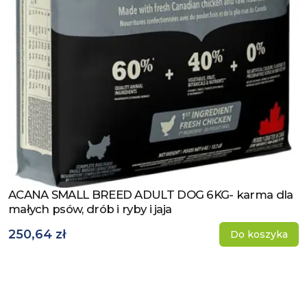
ACANA SMALL BREED ADULT DOG 6KG- karma dla
Zobacz produkt
małych psów, drób i ryby i jaja
250,64 zł
Do koszyka