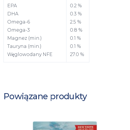
EPA
0.2 %
DHA
0.3 %
Omega-6
2.5 %
Omega-3
0.8 %
Magnez (min.)
0.1 %
Tauryna (min.)
0.1 %
Węglowodany NFE
27.0 %
Powiązane produkty