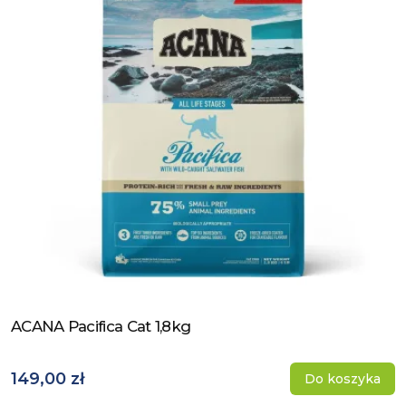
ACANA Pacifica Cat 1,8kg
Zobacz produkt
149,00 zł
Do koszyka