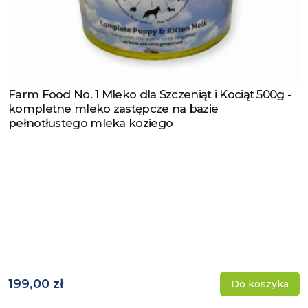
Farm Food No. 1 Mleko dla Szczeniąt i Kociąt 500g -
Zobacz produkt
kompletne mleko zastępcze na bazie
pełnotłustego mleka koziego
199,00 zł
Do koszyka