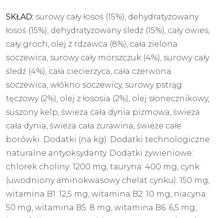
SKŁAD:
surowy cały łosoś (15%), dehydratyzowany
łosoś (15%), dehydratyzowany śledź (15%), cały owies,
cały groch, olej z rdzawca (8%), cała zielona
soczewica, surowy cały morszczuk (4%), surowy cały
śledź (4%), cała ciecierzyca, cała czerwona
soczewica, włókno soczewicy, surowy pstrąg
tęczowy (2%), olej z łososia (2%), olej słonecznikowy,
suszony kelp, świeża cała dynia piżmowa, świeża
cała dynia, świeża cała żurawina, świeże całe
borówki. Dodatki (na kg): Dodatki technologiczne:
naturalne antyoksydanty. Dodatki żywieniowe:
chlorek choliny: 1200 mg, tauryna: 400 mg, cynk
(uwodniony aminokwasowy chelat cynku): 150 mg,
witamina B1: 12,5 mg, witamina B2: 10 mg, niacyna:
50 mg, witamina B5: 8 mg, witamina B6: 6,5 mg,