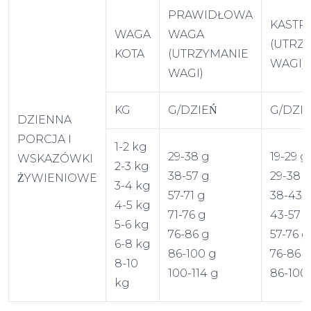
PRAWIDŁOWA
KASTR
WAGA
WAGA
(UTRZ
KOTA
(UTRZYMANIE
WAGI)
WAGI)
KG
G/DZIEŃ
G/DZIE
DZIENNA
PORCJA I
1-2 kg
29-38 g
19-29 g
WSKAZÓWKI
2-3 kg
38-57 g
29-38 
ŻYWIENIOWE
3-4 kg
57-71 g
38-43 
4-5 kg
71-76 g
43-57 
5-6 kg
76-86 g
57-76 g
6-8 kg
86-100 g
76-86 
8-10
100-114 g
86-100
kg