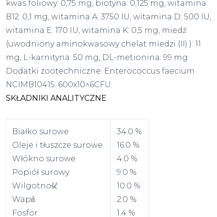
kwas foliowy: 0,75 mg, biotyna: 0,125 mg, witamina
B12: 0,1 mg, witamina A: 3750 IU, witamina D: 500 IU,
witamina E: 170 IU, witamina K: 0,5 mg, miedź
(uwodniony aminokwasowy chelat miedzi (II) ): 11
mg, L-karnityna: 50 mg, DL-metionina: 99 mg.
Dodatki zootechniczne: Enterococcus faecium
NCIMB10415: 600x10^6CFU.
SKŁADNIKI ANALITYCZNE
Białko surowe
34.0 %
Oleje i tłuszcze surowe
16.0 %
Włókno surowe
4.0 %
Popiół surowy
9.0 %
Wilgotność
10.0 %
Wapń
2.0 %
Fosfor
1.4 %