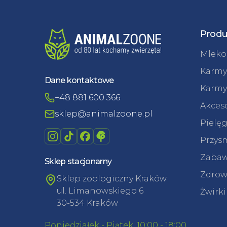
Produ
Mleko 
Karmy
Dane kontaktowe
Karmy
+48 881 600 366
Akceso
sklep@animalzoone.pl
Pielęg
Przysm
Zabaw
Sklep stacjonarny
Zdrowi
Sklep zoologiczny Kraków
ul. Limanowskiego 6
Żwirki
30-534 Kraków
Poniedziałek - Piątek: 10:00 - 18:00