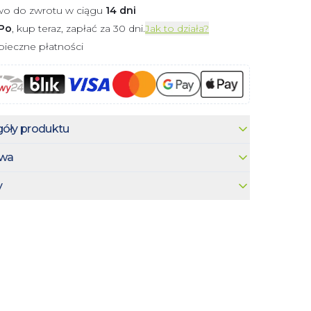
wo do zwrotu w ciągu
14 dni
Po
, kup teraz, zapłać za 30 dni.
Jak to działa?
ieczne płatności
óły produktu
wa
y