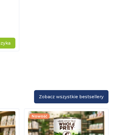
szyka
Zobacz wszystkie bestsellery
Nowość