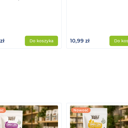
zł
10,99 zł
Do koszyka
Do ko
ść
Nowość