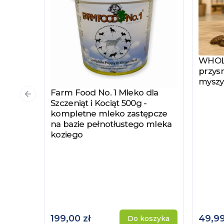
WHOLE
Zobac
przysm
myszy
Farm Food No. 1 Mleko dla
Zobacz produkt
Poprzedni slajd
Szczeniąt i Kociąt 500g -
kompletne mleko zastępcze
na bazie pełnotłustego mleka
koziego
199,00 zł
49,99
Do koszyka