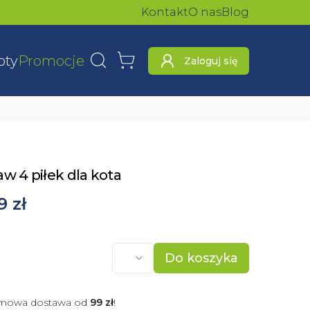
Kontakt
O nas
Blog
oty
Promocje
Zaloguj się
Wyszukaj
Koszyk
w 4 piłek dla kota
9 zł
Do koszyka
mowa dostawa od
99
zł
!