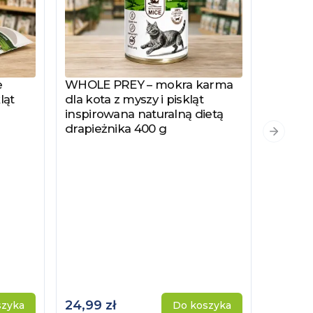
e
WHOLE PREY – mokra karma
Zobacz produkt
ląt
dla kota z myszy i piskląt
inspirowana naturalną dietą
drapieżnika 400 g
PYSZKA
Zobacz
Następn
Hydrol
Specjal
Kotów 
Kastro
24,99 zł
115,00 
szyka
Do koszyka