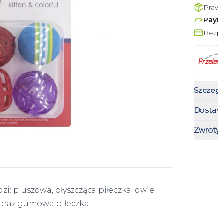
Pra
Pay
Bezp
Szczeg
Dosta
Zwrot
zi: pluszowa, błyszcząca piłeczka; dwie
 oraz gumowa piłeczka.