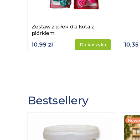
Zestaw 2 piłek dla kota z
Zobacz produkt
piórkiem
10,99 zł
10,35 
Do koszyka
Bestsellery
Nowo