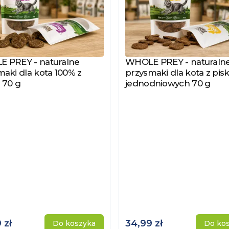
 PREY - naturalne
WHOLE PREY - naturaln
z produkt
Zobacz produkt
aki dla kota 100% z
przysmaki dla kota z pisk
 70 g
jednodniowych 70 g
 zł
34,99 zł
Do koszyka
Do ko