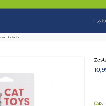
Psy
K
iłek dla kota
Zesta
10,9
Dar