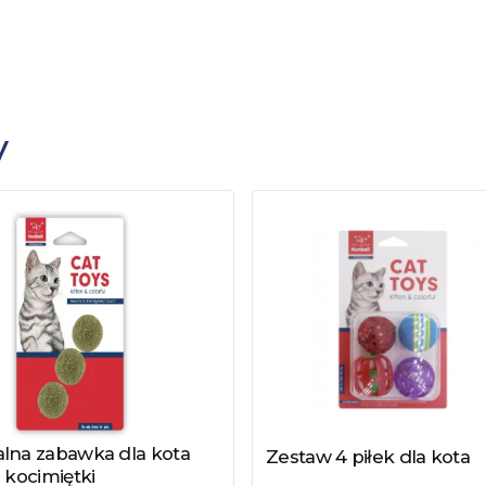
y
alna zabawka dla kota
z produkt
Zestaw 4 piłek dla kota
Zobacz produkt
z kocimiętki