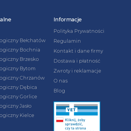
kalne
Informacje
Polityka Prywatności
logiczny Bełchatów
Regulamin
logiczny Bochnia
Kontakt i dane firmy
logiczny Brzesko
Dostawa i płatność
logiczny Bytom
Zwroty i reklamacje
logiczny Chrzanów
O nas
logiczny Dębica
Blog
ogiczny Gorlice
ogiczny Jasło
ogiczny Kielce