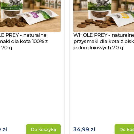
 PREY - naturalne
WHOLE PREY - naturaln
z produkt
Zobacz produkt
aki dla kota 100% z
przysmaki dla kota z pisk
 70 g
jednodniowych 70 g
 zł
34,99 zł
Do koszyka
Do ko