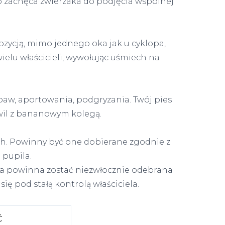
zachęca zwierzaka do podjęcia wspólnej
ozycją, mimo jednego oka jak u cyklopa,
ielu właścicieli, wywołując uśmiech na
aw, aportowania, podgryzania. Twój pies
wil z bananowym kolegą.
ch. Powinny być one dobierane zgodnie z
pupila.
ka powinna zostać niezwłocznie odebrana
ę pod stałą kontrolą właściciela.
Ć