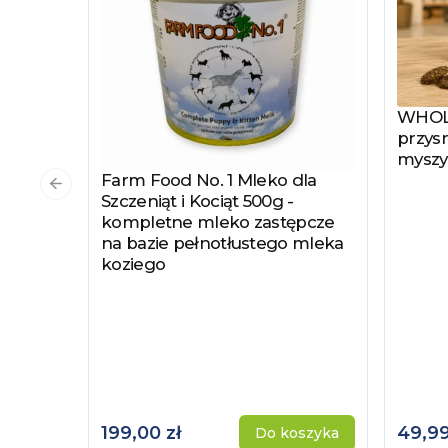
WHOLE
Zobac
przysm
myszy
Farm Food No. 1 Mleko dla
Zobacz produkt
Poprzedni slajd
Szczeniąt i Kociąt 500g -
kompletne mleko zastępcze
na bazie pełnotłustego mleka
koziego
199,00 zł
49,99
Do koszyka