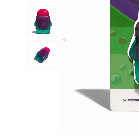
Poprzedni slajd