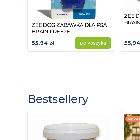
ZEE 
Zobac
BRAIN
ZEE DOG ZABAWKA DLA PSA
Zobacz produkt
BRAIN FREEZE
55,94 zł
55,94
Do koszyka
Bestsellery
Nowo