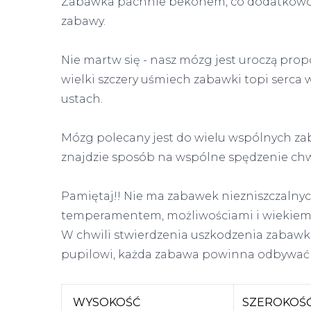
Zabawka pachnie bekonem, co dodatkowo 
zabawy.
Nie martw się - nasz mózg jest uroczą prop
wielki szczery uśmiech zabawki topi serca w
ustach.
Mózg polecany jest do wielu wspólnych zab
znajdzie sposób na wspólne spędzenie ch
Pamiętaj!! Nie ma zabawek niezniszczalny
temperamentem, możliwościami i wiekiem 
W chwili stwierdzenia uszkodzenia zabaw
pupilowi, każda zabawa powinna odbywać si
WYSOKOŚĆ
SZEROKOŚ