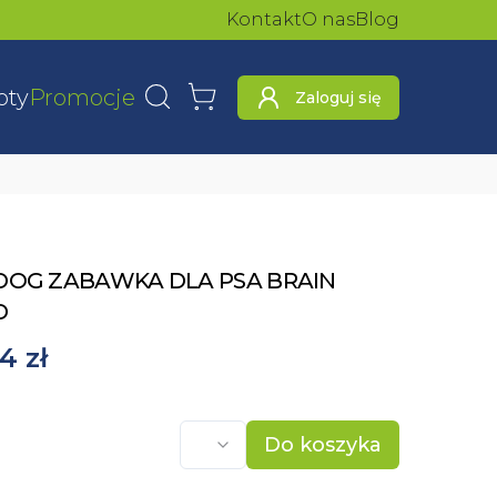
Kontakt
O nas
Blog
oty
Promocje
Zaloguj się
Wyszukaj
Koszyk
DOG ZABAWKA DLA PSA BRAIN
D
4 zł
Do koszyka