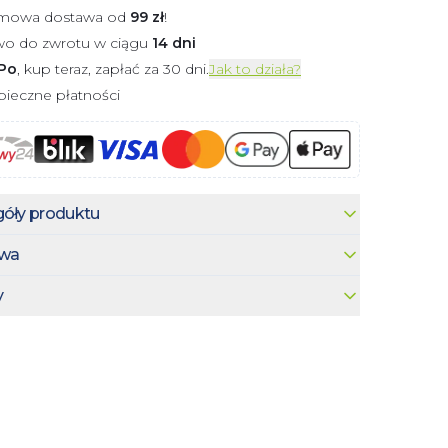
mowa dostawa od
99
zł
!
wo do zwrotu w ciągu
14 dni
Po
, kup teraz, zapłać za 30 dni.
Jak to działa?
ieczne płatności
óły produktu
wa
y