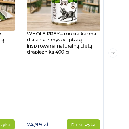
e
WHOLE PREY – mokra karma
Zobacz produkt
ląt
dla kota z myszy i piskląt
inspirowana naturalną dietą
drapieżnika 400 g
PYSZKA
Zobacz
Następn
Hydrol
Specjal
Kotów 
Kastro
24,99 zł
115,00 
szyka
Do koszyka