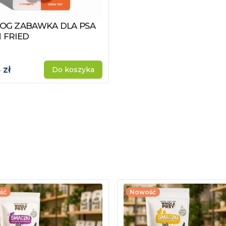
DOG ZABAWKA DLA PSA
z produkt
 FRIED
 zł
Do koszyka
ść
Nowość