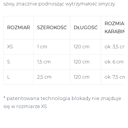
szwy, znacznie podnosząc wytrzymałość smyczy.
ROZMIAR
ROZMIAR
SZEROKOŚĆ
DŁUGOŚĆ
KARABIŃ
XS
1 cm
120 cm
ok. 3,5 cm
S
1,5 cm
120 cm
ok. 6 cm
L
2,5 cm
120 cm
ok. 7,5 cm
* patentowana technologia blokady nie znajduje
się w rozmiarze XS