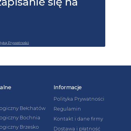
zapisanie się na
ityką Prywatności
kalne
Informacje
Polityka Prywatności
logiczny Bełchatów
Regulamin
logiczny Bochnia
Kontakt i dane firmy
logiczny Brzesko
Dostawa i płatność