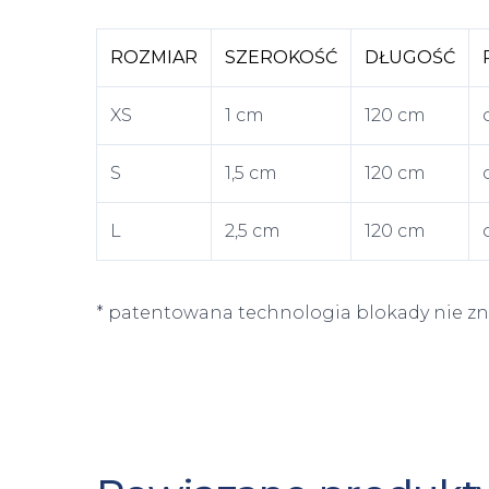
ROZMIAR
SZEROKOŚĆ
DŁUGOŚĆ
XS
1 cm
120 cm
S
1,5 cm
120 cm
L
2,5 cm
120 cm
* patentowana technologia blokady nie zna