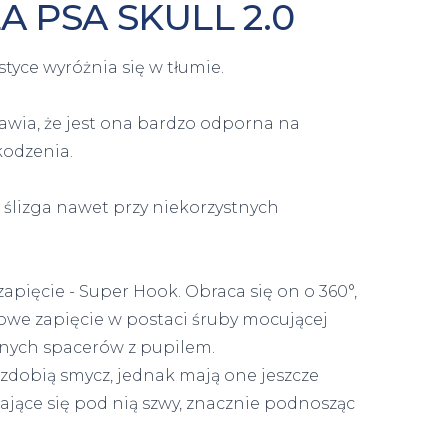
 PSA SKULL 2.0
tyce wyróżnia się w tłumie.
awia, że jest ona bardzo odporna na
kodzenia.
e ślizga nawet przy niekorzystnych
pięcie - Super Hook. Obraca się on o 360°,
owe zapięcie w postaci śruby mocującej
nych spacerów z pupilem.
 zdobią smycz, jednak mają one jeszcze
ające się pod nią szwy, znacznie podnosząc