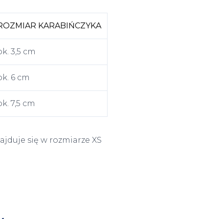
ROZMIAR KARABIŃCZYKA
ok. 3,5 cm
ok. 6 cm
ok. 7,5 cm
jduje się w rozmiarze XS