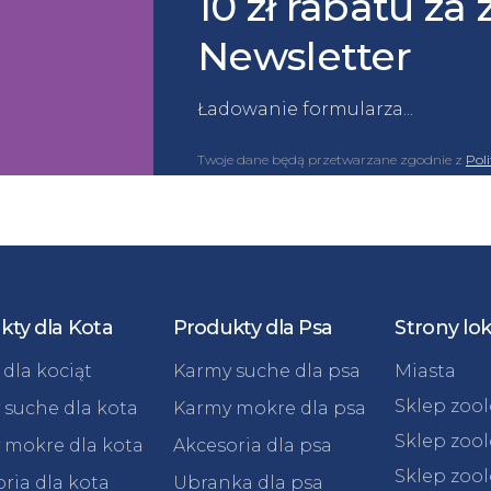
10 zł rabatu za 
Newsletter
Ładowanie formularza...
Twoje dane będą przetwarzane zgodnie z
Pol
kty dla Kota
Produkty dla Psa
Strony lo
dla kociąt
Karmy suche dla psa
Miasta
Sklep zoo
 suche dla kota
Karmy mokre dla psa
Sklep zoo
 mokre dla kota
Akcesoria dla psa
Sklep zoo
ria dla kota
Ubranka dla psa