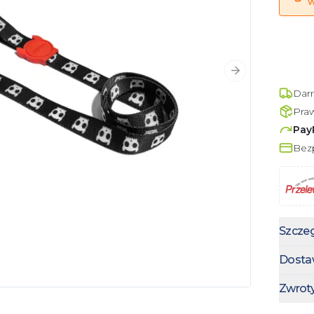
w
Następny slajd
Dar
Pra
Pay
Bezp
Szczeg
Dosta
Zwrot