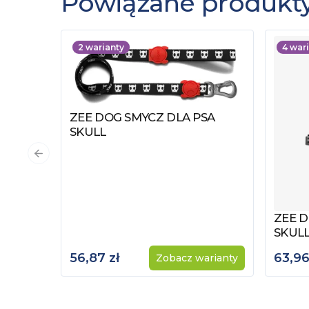
Powiązane produkt
2
warianty
4
wari
ZEE DOG SMYCZ DLA PSA
Zobacz produkt
SKULL
Poprzedni slajd
ZEE D
Zobac
SKULL
56,87 zł
63,96
Zobacz warianty