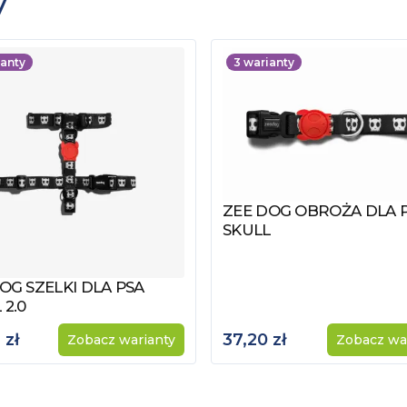
y
anty
3
warianty
ZEE DOG OBROŻA DLA 
Zobacz produkt
SKULL
OG SZELKI DLA PSA
z produkt
 2.0
 zł
37,20 zł
Zobacz warianty
Zobacz wa