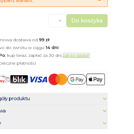
ybierz wariant.
Do koszyka
mowa dostawa od
99
zł
!
wo do zwrotu w ciągu
14 dni
Po
, kup teraz, zapłać za 30 dni.
Jak to działa?
ieczne płatności
óły produktu
wa
y