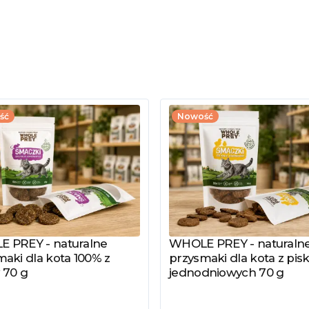
ść
Nowość
 PREY - naturalne
WHOLE PREY - naturaln
z produkt
Zobacz produkt
aki dla kota 100% z
przysmaki dla kota z pisk
 70 g
jednodniowych 70 g