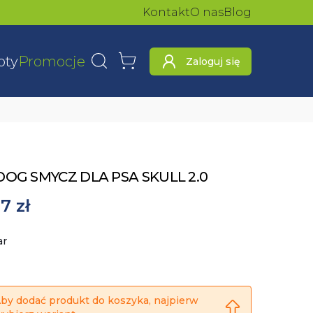
Kontakt
O nas
Blog
oty
Promocje
Zaloguj się
Wyszukaj
Koszyk
DOG SMYCZ DLA PSA SKULL 2.0
7 zł
ar
by dodać produkt do koszyka, najpierw