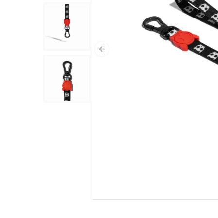
Poprzedni slajd