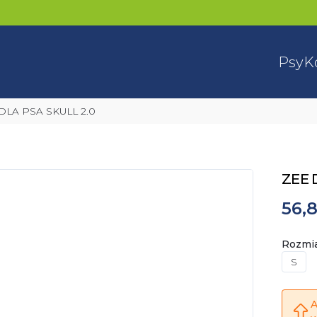
Psy
K
DLA PSA SKULL 2.0
ZEE 
56,8
Rozmi
S
A