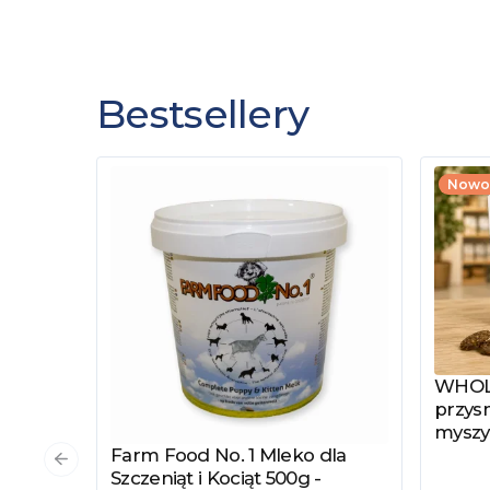
Bestsellery
Nowo
WHOLE
Zobac
przysm
myszy
Farm Food No. 1 Mleko dla
Zobacz produkt
Poprzedni slajd
Szczeniąt i Kociąt 500g -