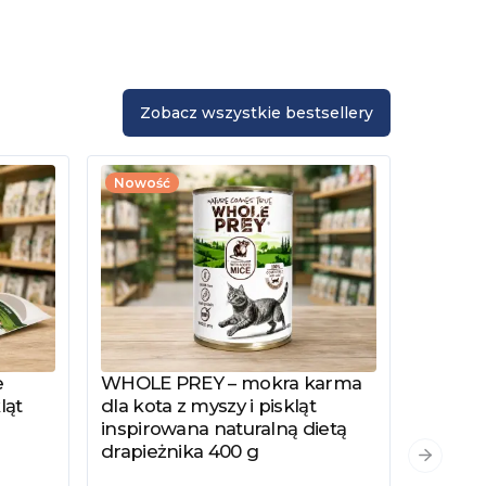
Zobacz wszystkie bestsellery
Nowość
e
WHOLE PREY – mokra karma
Zobacz produkt
ląt
dla kota z myszy i piskląt
inspirowana naturalną dietą
drapieżnika 400 g
PYSZKA
Zobacz
Następn
Hydrol