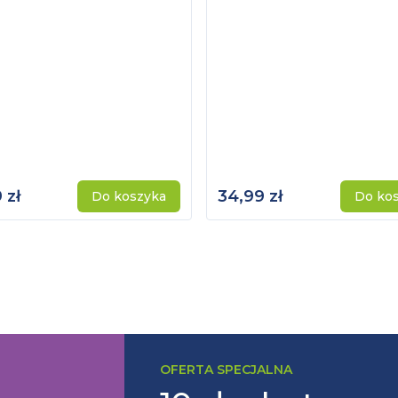
 zł
34,99 zł
Do koszyka
Do ko
OFERTA SPECJALNA