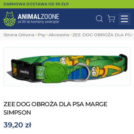
DARMOWA DOSTAWA OD
99
ZŁ!!!
Wyszukaj
Koszyk
Otw
Strona Główna
Psy
Akcesoria
ZEE DOG OBROŻA DLA PS
ZEE DOG OBROŻA DLA PSA MARGE
SIMPSON
39,20 zł