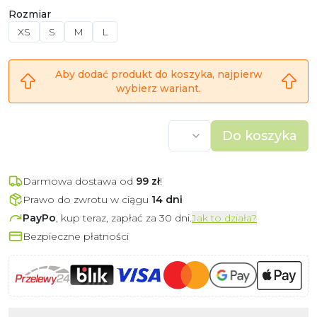
Rozmiar
XS
S
M
L
Aby dodać produkt do koszyka, najpierw
wybierz wariant.
Do koszyka
Darmowa dostawa od
99
zł
!
Prawo do zwrotu w ciągu
14 dni
PayPo
, kup teraz, zapłać za 30 dni.
Jak to działa?
Bezpieczne płatności