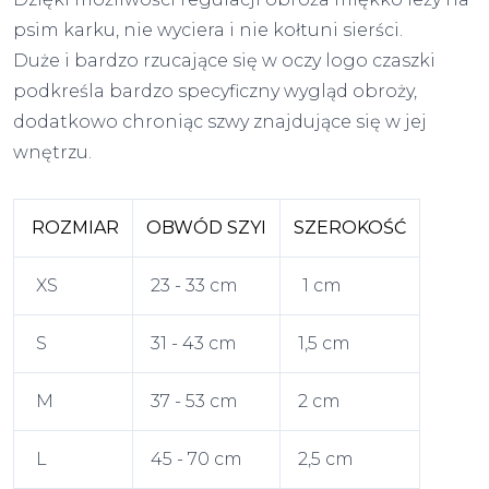
psim karku, nie wyciera i nie kołtuni sierści.
Duże i bardzo rzucające się w oczy logo czaszki
podkreśla bardzo specyficzny wygląd obroży,
dodatkowo chroniąc szwy znajdujące się w jej
wnętrzu.
ROZMIAR
OBWÓD SZYI
SZEROKOŚĆ
XS
23 - 33 cm
1 cm
S
31 - 43 cm
1,5 cm
M
37 - 53 cm
2 cm
L
45 - 70 cm
2,5 cm