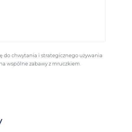
zę do chwytania i strategicznego używania
m na wspólne zabawy z mruczkiem.
y