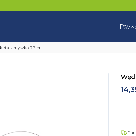
Psy
K
a kota z myszką 78cm
Wędk
14,3
Dar