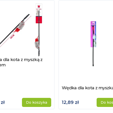
 dla kota z myszką z
z produkt
iem
Wędka dla kota z myszk
Zobacz produkt
 zł
12,89 zł
Do koszyka
Do ko