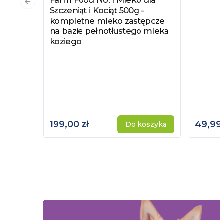
Zobacz produkt
Poprzedni slajd
Szczeniąt i Kociąt 500g -
kompletne mleko zastępcze
na bazie pełnotłustego mleka
koziego
199,00 zł
49,99
Do koszyka