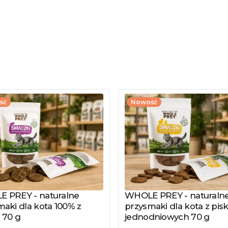
ść
Nowość
 PREY - naturalne
WHOLE PREY - naturaln
z produkt
Zobacz produkt
aki dla kota 100% z
przysmaki dla kota z pisk
 70 g
jednodniowych 70 g