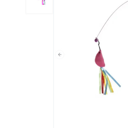
Poprzedni slajd