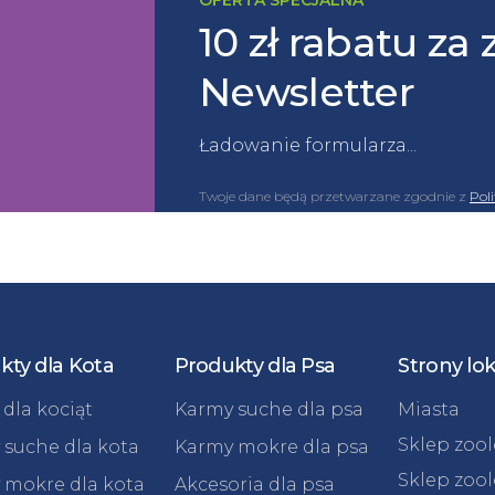
10 zł rabatu za 
Newsletter
Ładowanie formularza...
Twoje dane będą przetwarzane zgodnie z
Pol
kty dla Kota
Produkty dla Psa
Strony lo
dla kociąt
Karmy suche dla psa
Miasta
Sklep zoo
 suche dla kota
Karmy mokre dla psa
Sklep zoo
 mokre dla kota
Akcesoria dla psa