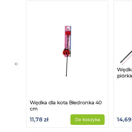
Poprzedni slajd
Wędka
Zobac
piórk
Wędka dla kota Biedronka 40
Zobacz produkt
cm
11,78 zł
14,69
Do koszyka