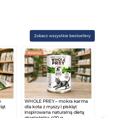
Zobacz wszystkie bestsellery
Nowość
e
WHOLE PREY – mokra karma
Zobacz produkt
ląt
dla kota z myszy i piskląt
inspirowana naturalną dietą
drapieżnika 400 g
PYSZKA