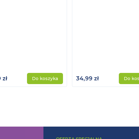
 zł
34,99 zł
Do koszyka
Do ko
OFERTA SPECJALNA