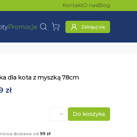
Kontakt
O nas
Blog
oty
Promocje
Zaloguj się
Wyszukaj
Koszyk
a dla kota z myszką 78cm
9 zł
Do koszyka
mowa dostawa od
99
zł
!