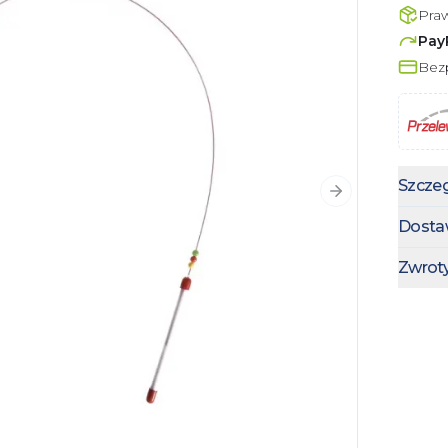
Pra
Pay
Bezp
Szczeg
Następny slajd
Dosta
Zwrot