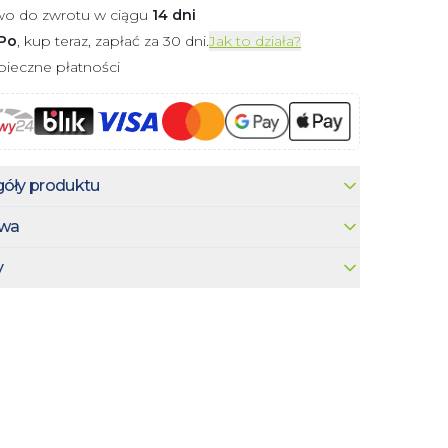
wo do zwrotu w ciągu
14 dni
Po
, kup teraz, zapłać za 30 dni.
Jak to działa?
ieczne płatności
óły produktu
wa
y