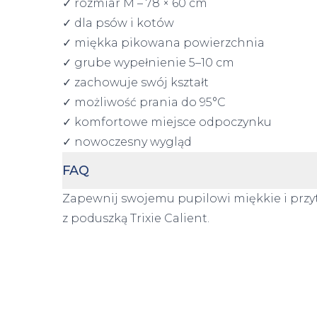
✓ rozmiar M – 78 × 60 cm
✓ dla psów i kotów
✓ miękka pikowana powierzchnia
✓ grube wypełnienie 5–10 cm
✓ zachowuje swój kształt
✓ możliwość prania do 95°C
✓ komfortowe miejsce odpoczynku
✓ nowoczesny wygląd
FAQ
Zapewnij swojemu pupilowi miękkie i prz
z poduszką Trixie Calient.