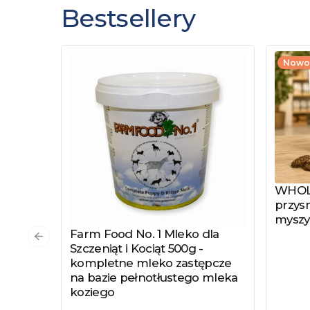
Bestsellery
Nowo
WHOLE
Zobac
przysm
myszy
Farm Food No. 1 Mleko dla
Zobacz produkt
Poprzedni slajd
Szczeniąt i Kociąt 500g -
kompletne mleko zastępcze
na bazie pełnotłustego mleka
koziego