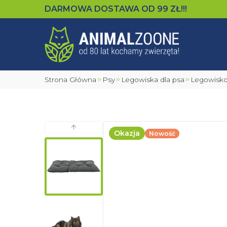
DARMOWA DOSTAWA OD
99
ZŁ!!!
Strona Główna
Psy
Legowiska dla psa
Legowisko
Poprzedni slajd
Okazja
Nowość