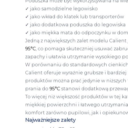
Poduszka może być wykorzystywana na wie
✓ jako samodzielne legowisko
✓ jako wkład do klatek lub transporterów
✓ jako dodatkowa poduszka do legowiska
✓ jako miękka mata do odpoczynku w do
Jedną z największych zalet modelu Calient
95°C
, co pomaga skuteczniej usuwać zabru
zapachy i ułatwia utrzymanie wysokiego p
W porównaniu do standardowych cienkich m
Calient oferuje wyraźnie grubsze i bardzie
produktów można prać jedynie w niższych
prania do
95°C
stanowi dodatkową przewag
To więcej niż większość produktów w tej ka
miękkiej powierzchni i łatwego utrzymania
komfort zarówno pupilowi, jak i opiekunow
Najważniejsze zalety