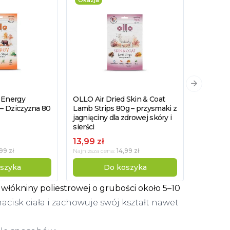
Okazja
Okazja
Następny 
 Energy
OLLO Air Dried Skin & Coat
OLLO Air
dukt
Zobacz produkt
Zobacz
 – Dziczyzna 80
Lamb Strips 80g – przysmaki z
Duck Str
jagnięciny dla zdrowej skóry i
paski z k
sierści
łagodząc
13,99 zł
13,99 zł
99 zł
14,99 zł
Najniższa cena:
Najniższa c
szyka
Do koszyka
włókniny poliestrowej o grubości około 5–10
cisk ciała i zachowuje swój kształt nawet