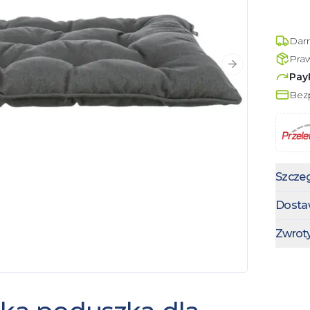
Dar
Pra
Następny slajd
Pay
Bezp
Szczeg
Dosta
Zwrot