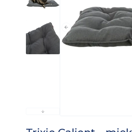
Poprzedni slajd
Następny slajd