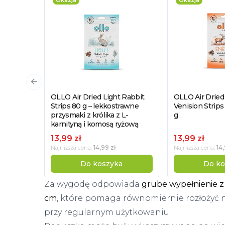
Okazja
Okazja
Poprzedni slajd
OLLO Air Dried Light Rabbit
OLLO Air Dried
Zobacz produkt
Zobacz pro
Strips 80 g – lekkostrawne
Venision Strips
przysmaki z królika z L-
g
karnityną i komosą ryżową
13,99 zł
13,99 zł
14,99 zł
14,
Najniższa cena:
Najniższa cena:
Do koszyka
Do ko
Za wygodę odpowiada
grube wypełnienie z 
cm
, które pomaga równomiernie rozłożyć na
przy regularnym użytkowaniu.