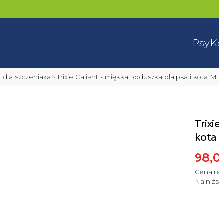
Psy
K
 dla szczeniaka
Trixie Calient - miękka poduszka dla psa i kota M
Trixi
kota 
98,0
Cena re
Najniżs