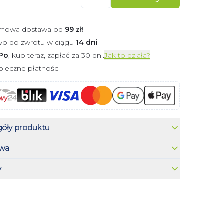
mowa dostawa od
99
zł
!
wo do zwrotu w ciągu
14 dni
Po
, kup teraz, zapłać za 30 dni.
Jak to działa?
ieczne płatności
óły produktu
wa
y