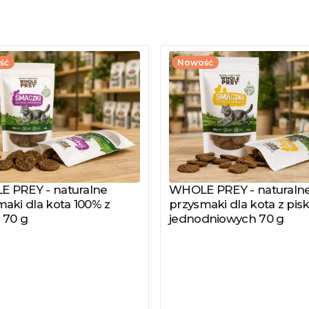
ść
Nowość
 PREY - naturalne
WHOLE PREY - naturaln
z produkt
Zobacz produkt
aki dla kota 100% z
przysmaki dla kota z pisk
 70 g
jednodniowych 70 g