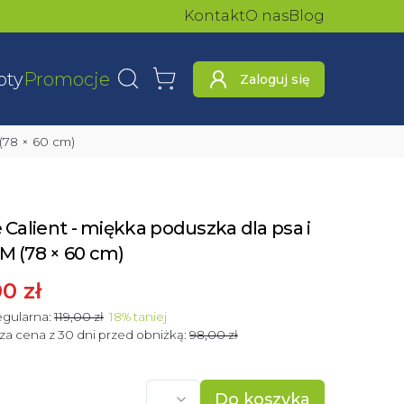
Kontakt
O nas
Blog
oty
Promocje
Zaloguj się
Wyszukaj
Koszyk
 (78 × 60 cm)
e Calient - miękka poduszka dla psa i
M (78 × 60 cm)
0 zł
gularna:
119,00 zł
18
%
taniej
za cena z 30 dni przed obniżką:
98,00 zł
Do koszyka