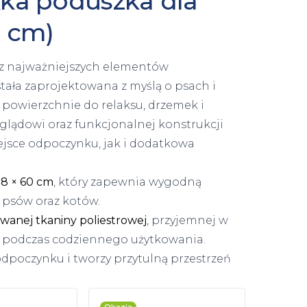
ękka poduszka dla
0 cm)
z najważniejszych elementów
stała zaprojektowana z myślą o psach i
e powierzchnie do relaksu, drzemek i
lądowi oraz funkcjonalnej konstrukcji
ejsce odpoczynku, jak i dodatkowa
78 × 60 cm
, który zapewnia wygodną
h psów oraz kotów.
wanej tkaniny poliestrowej
, przyjemnej w
t podczas codziennego użytkowania.
odpoczynku i tworzy przytulną przestrzeń