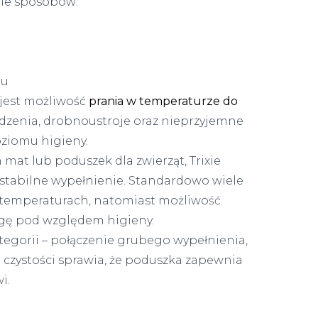
le sposobów:
mu
 jest możliwość
prania w temperaturze do
dzenia, drobnoustroje oraz nieprzyjemne
oziomu higieny.
at lub poduszek dla zwierząt, Trixie
j stabilne wypełnienie. Standardowo wiele
 temperaturach, natomiast możliwość
ę pod względem higieny.
tegorii – połączenie grubego wypełnienia,
 czystości sprawia, że poduszka zapewnia
i.