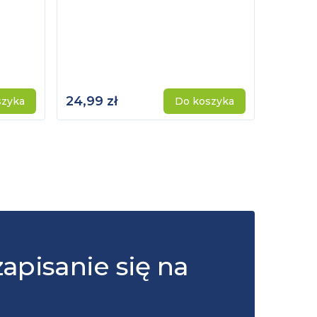
24,99 zł
115,00 
szyka
Do koszyka
zapisanie się na