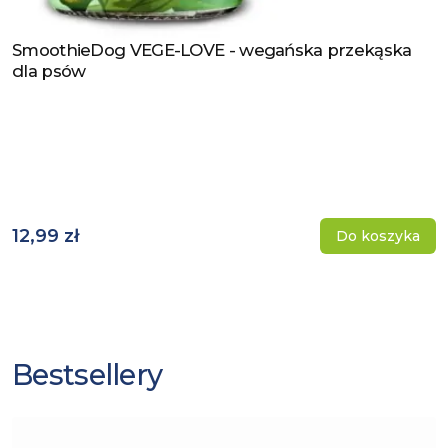
SmoothieDog VEGE-LOVE - wegańska przekąska
Zobacz produkt
dla psów
12,99 zł
Do koszyka
Bestsellery