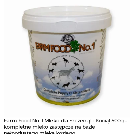
Farm Food No. 1 Mleko dla Szczeniąt i Kociąt 500g -
Zobacz produkt
kompletne mleko zastępcze na bazie
pełnotłustego mleka koziego