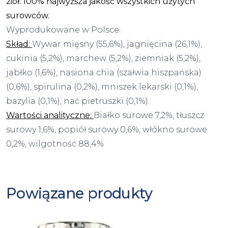
ziół. 100% najwyższa jakość wszystkich użytych
surowców.
Wyprodukowane w Polsce.
Skład:
Wywar mięsny (55,6%), jagnięcina (26,1%),
cukinia (5,2%), marchew (5,2%), ziemniak (5,2%),
jabłko (1,6%), nasiona chia (szałwia hiszpańska)
(0,6%), spirulina (0,2%), mniszek lekarski (0,1%),
bazylia (0,1%), nać pietruszki (0,1%).
Wartości analityczne:
Białko surowe 7,2%, tłuszcz
surowy 1,6%, popiół surowy 0,6%, włókno surowe
0,2%, wilgotność 88,4%
Powiązane produkty