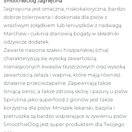
SmoothieDog Jagnięcina
Jagnięcina jest smaczna, niskokaloryczna, bardzo
dobrze tolerowana i doskonała dla psów z
wrażliwym żołądkiem lub leniuszków z nadwagą.
Marchew i cukinia stanowią bogaty w składniki
odżywcze dodatek.
Zawarte nasiona szałwii hiszpańskiej (chia)
charakteryzują się wysoką zawartością
nienasyconych kwasów tłuszczowych oraz wysoką
zawartością żelaza i wapnia, które mają również
działanie przeciwzapalne. Zapewniają także
lśniącą sierść, a także zdrową skórę i pazury u psów.
Spirulina jako superfood z glonów jest także
korzystna dla psów. Mniszek lekarski, bazylia i
pietruszka są bardzo wspierające w żywieniu psów.
SmoothieDog jest super produktem dla Twojego