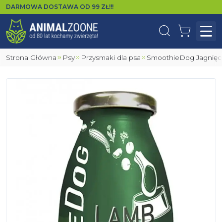
DARMOWA DOSTAWA OD
99
ZŁ!!!
Wyszukaj
Koszyk
Otw
Strona Główna
Psy
Przysmaki dla psa
SmoothieDog Jagnięc