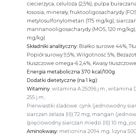
ciecierzyca, celuloza (2,5%), pulpa buraczan
łososia, minerały, fruktooligosacharydy (FO
metylosulfonylometan (175 mg/kg), siarczan
mannanooligosacharydy (MOS, 120 mg/kg), s
mg/kg)
Składniki analityczny:
Białko surowe 44%, Tłu
Popiół surowy 9,5%, Wilgotność 5%, Bezazo
tłuszczowe omega-6 2,4%, Kwasy tłuszczowe
Energia metaboliczna 370 kcal/100g
Dodatki dietetyczne (na 1 kg):
Witaminy
: witamina A 25096 j.m., witamina D
255 j.m.;
Pierwiastki śladowe: cynk (jednowodny sia
siarczan żelaza (II)) 72 mg, mangan (jedn
(pięciowodny siarczan miedzi (II)) 10 mg, jo
Aminokwasy:
metionina 2094 mg, lizyna 50