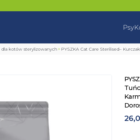
Psy
K
a dla kotów sterylizowanych
PYSZKA Cat Care Sterilised– Kurcz
PYSZK
Tuńc
Karm
Doro
26,0