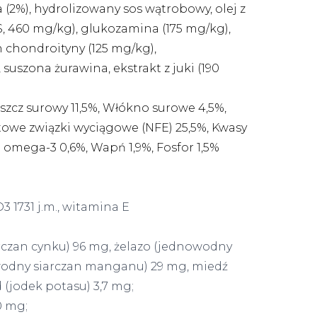
a (2%), hydrolizowany sos wątrobowy, olej z
S, 460 mg/kg), glukozamina (175 mg/kg),
 chondroityny (125 mg/kg),
uszona żurawina, ekstrakt z juki (190
szcz surowy 11,5%, Włókno surowe 4,5%,
towe związki wyciągowe (NFE) 25,5%, Kwasy
 omega-3 0,6%, Wapń 1,9%, Fosfor 1,5%
3 1731 j.m., witamina E
rczan cynku) 96 mg, żelazo (jednowodny
owodny siarczan manganu) 29 mg, miedź
d (jodek potasu) 3,7 mg;
0 mg;