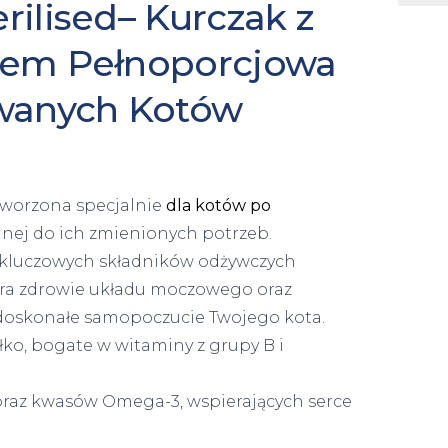
rilised– Kurczak z
iem Pełnoporcjowa
owanych Kotów
worzona specjalnie
dla kotów po
anej do ich zmienionych potrzeb.
i kluczowych składników odżywczych
ra zdrowie układu moczowego oraz
i doskonałe samopoczucie Twojego kota.
łko, bogate w witaminy z grupy B i
a oraz kwasów Omega-3, wspierających serce