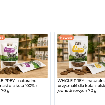
ść
Nowość
 PREY - naturalne
WHOLE PREY - naturaln
z produkt
Zobacz produkt
aki dla kota 100% z
przysmaki dla kota z pisk
 70 g
jednodniowych 70 g