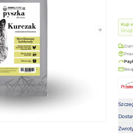
Kup w
Drugi
Następny slajd
Dar
Pra
Pay
Bezp
Szczeg
Dosta
Zwrot