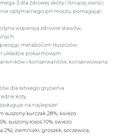
ga-3 dla zdrowej skóry i lśniącej sierści.
anie optymalnego pH moczu, pomagając
ityna wspierają zdrowie stawów,
wnych.
pierając metabolizm tłuszczów.
ym układzie pokarmowym.
 barwników i konserwantów, konserwowana
tów dla łatwego gryzienia.
redne koty.
zasługuje na najlepsze!
tym suszony kurczak 28%, świeżo
%, suszony łosoś 10%, świeżo
 2%), ziemniaki, groszek, soczewica,