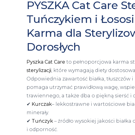
PYSZKA Cat Care Ste
Tuńczykiem i Łosos
Karma dla Steryliz
Dorosłych
Pyszka Cat Care
to pełnoporcjowa karma st
sterylizacji
, które wymagają diety dostosow
Odpowiednia zawartość białka, tłuszczów 
pomaga utrzymać prawidłową wagę, wspie
trawiennego, a także dba o piękną sierść 
✔
Kurczak
– lekkostrawne i wartościowe bia
minerały.
✔
Tuńczyk
– źródło wysokiej jakości białk
i odporność.