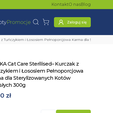
Kontakt
O nas
Blog
oty
Promocje
Zaloguj się
Wyszukaj
Koszyk
ak z Tuńczykiem i Łososiem Pełnoporcjowa Karma dla Sterylizow
A Cat Care Sterilised– Kurczak z
zykiem i Łososiem Pełnoporcjowa
a dla Sterylizowanych Kotów
słych 300g
0 zł