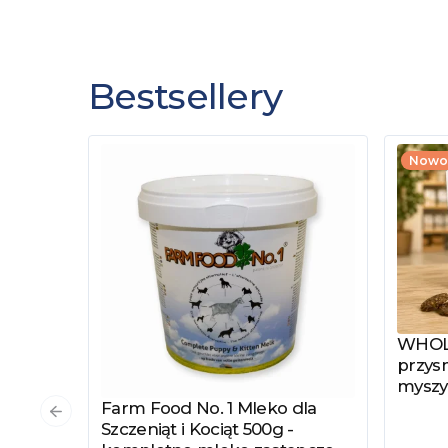
Bestsellery
Nowo
WHOLE
Zobac
przysm
myszy
Farm Food No. 1 Mleko dla
Zobacz produkt
Poprzedni slajd
Szczeniąt i Kociąt 500g -