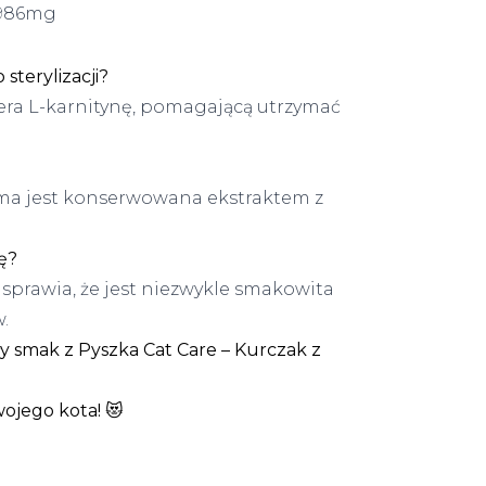
 986mg
sterylizacji?
iera L-karnitynę, pomagającą utrzymać
arma jest konserwowana ekstraktem z
ę?
a sprawia, że jest niezwykle smakowita
.
y smak z Pyszka Cat Care – Kurczak z
wojego kota!
😻