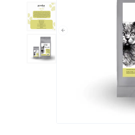
Poprzedni slajd