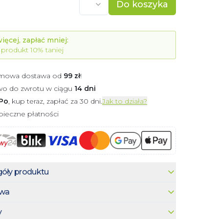
Do koszyka
ięcej, zapłać mniej:
produkt
10% taniej
mowa dostawa od
99
zł
!
wo do zwrotu w ciągu
14 dni
Po
, kup teraz, zapłać za 30 dni.
Jak to działa?
ieczne płatności
óły produktu
wa
y