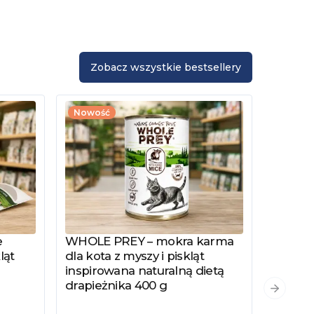
Zobacz wszystkie bestsellery
Nowość
e
WHOLE PREY – mokra karma
Zobacz produkt
ląt
dla kota z myszy i piskląt
inspirowana naturalną dietą
drapieżnika 400 g
PYSZKA
Zobacz
Następn
Hydrol