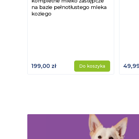
kompletne mleko zastępcze
na bazie pełnotłustego mleka
koziego
199,00 zł
49,99
Do koszyka