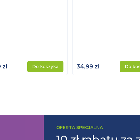
 zł
34,99 zł
Do koszyka
Do ko
OFERTA SPECJALNA
10 zł rabatu za 