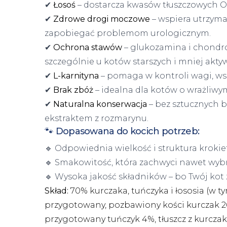
✔
Łosoś
– dostarcza kwasów tłuszczowych Ome
✔
Zdrowe drogi moczowe
– wspiera utrzym
zapobiegać problemom urologicznym.
✔
Ochrona stawów
– glukozamina i chondro
szczególnie u kotów starszych i mniej akty
✔
L-karnityna
– pomaga w kontroli wagi, ws
✔
Brak zbóż
– idealna dla kotów o wrażliw
✔
Naturalna konserwacja
– bez sztucznych
ekstraktem z rozmarynu.
🐾 Dopasowana do kocich potrzeb:
🔹 Odpowiednia wielkość i struktura krokie
🔹 Smakowitość, która zachwyci nawet wyb
🔹 Wysoka jakość składników – bo Twój kot 
Skład:
70% kurczaka, tuńczyka i łososia (w 
przygotowany, pozbawiony kości kurczak 26
przygotowany tuńczyk 4%, tłuszcz z kurczaka