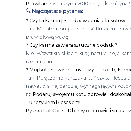
Prowitaminy:
tauryna 2010 mg, L-karnityna
🔍 Najczęstsze pytania:
❓
Czy ta karma jest odpowiednia dla kotów po 
Tak! Ma obniżoną zawartość tłuszczu i zaw
prawidłową wagę.
❓
Czy karma zawiera sztuczne dodatki?
Nie! Wszystkie składniki są naturalne, a k
rozmarynu.
❓
Mój kot jest wybredny – czy polubi tę karm
Tak! Połączenie kurczaka, tuńczyka i łososi
nawet dla najbardziej wymagających kotów
👉 Podaruj swojemu kotu zdrowie i doskonał
Tuńczykiem i Łososiem!
Pyszka Cat Care – Dbamy o zdrowie i smak T