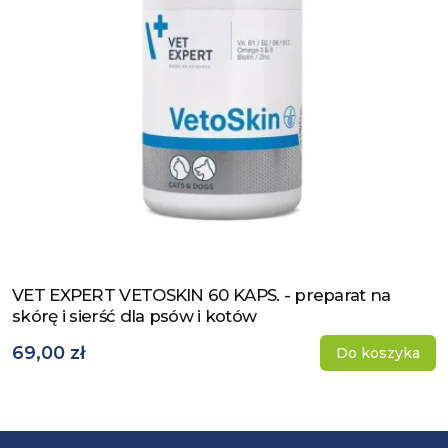
VET EXPERT VETOSKIN 60 KAPS. - preparat na
Zobacz produkt
skórę i sierść dla psów i kotów
69,00 zł
Do koszyka