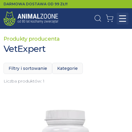
DARMOWA DOSTAWA OD
99
ZŁ!!!
Wyszukaj
Koszyk
Otw
Produkty producenta
VetExpert
Filtry i sortowanie
Kategorie
Liczba produktów:
1