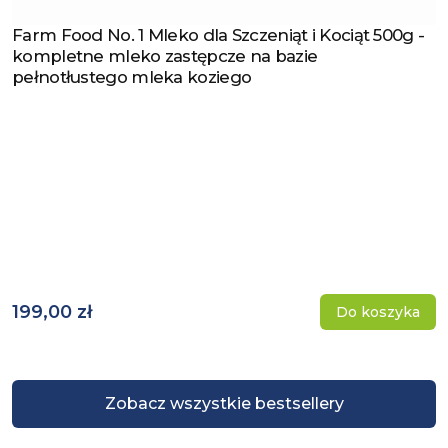
Farm Food No. 1 Mleko dla Szczeniąt i Kociąt 500g -
Zobacz produkt
kompletne mleko zastępcze na bazie
pełnotłustego mleka koziego
199,00 zł
Do koszyka
Zobacz wszystkie bestsellery