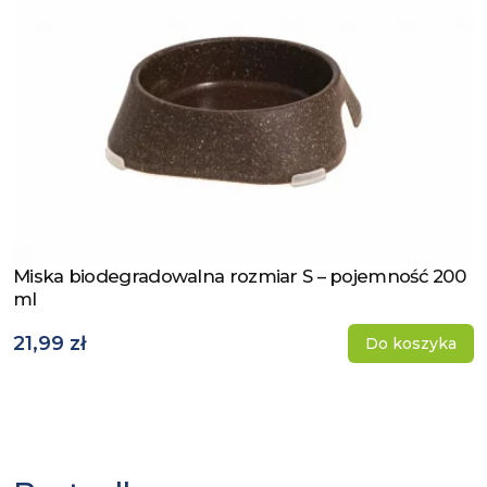
Miska biodegradowalna rozmiar S – pojemność 200
Zobacz produkt
ml
21,99 zł
Do koszyka