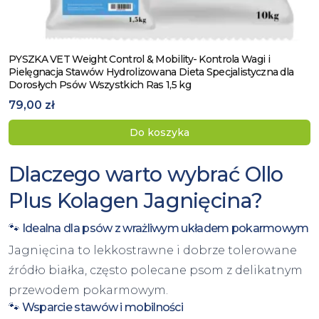
PYSZKA VET Weight Control & Mobility- Kontrola Wagi i
Zobacz produkt
Pielęgnacja Stawów Hydrolizowana Dieta Specjalistyczna dla
Dorosłych Psów Wszystkich Ras 1,5 kg
79,00 zł
Do koszyka
Dlaczego warto wybrać Ollo
Plus Kolagen Jagnięcina?
🐾 Idealna dla psów z wrażliwym układem pokarmowym
Jagnięcina to lekkostrawne i dobrze tolerowane
źródło białka, często polecane psom z delikatnym
przewodem pokarmowym.
🐾 Wsparcie stawów i mobilności