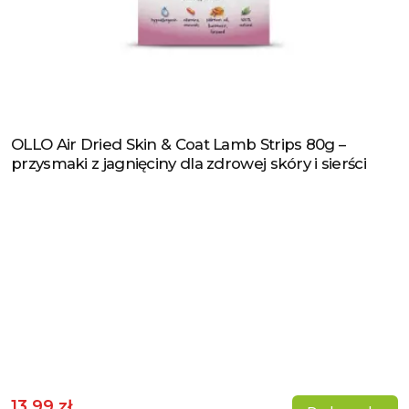
OLLO Air Dried Skin & Coat Lamb Strips 80g –
Zobacz produkt
przysmaki z jagnięciny dla zdrowej skóry i sierści
13,99 zł