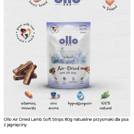
Ollo Air Dried Lamb Soft Strips 80g naturalne przysmaki dla psa
Zobacz produkt
z jagnięciny