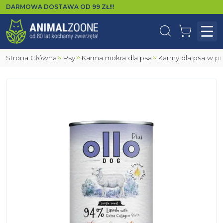
DARMOWA DOSTAWA OD
99
ZŁ!!!
Wyszukaj
Koszyk
Otw
Strona Główna
Psy
Karma mokra dla psa
Karmy dla psa w p