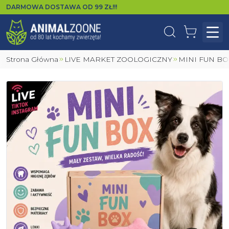
DARMOWA DOSTAWA OD
99
ZŁ!!!
Wyszukaj
Koszyk
Otw
Strona Główna
LIVE MARKET ZOOLOGICZNY
MINI FUN B