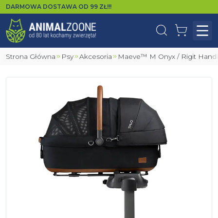
DARMOWA DOSTAWA OD
99
ZŁ!!!
Wyszukaj
Koszyk
Otw
Strona Główna
Psy
Akcesoria
Maeve™ M Onyx / Rigit Hand