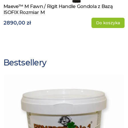
Maeve™ M Fawn / Rigit Handle Gondola z Bazą
Zobacz produkt
ISOFIX Rozmiar M
2890,00 zł
Do koszyka
Bestsellery