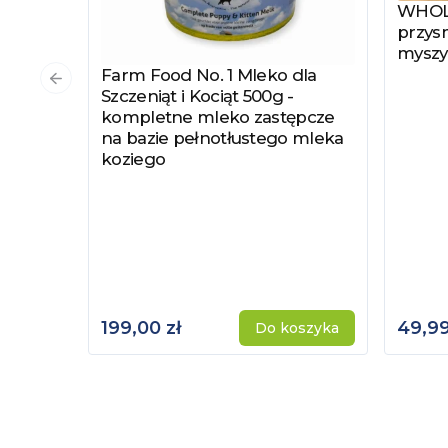
WHOLE
Zobac
przysm
myszy
Farm Food No. 1 Mleko dla
Zobacz produkt
Poprzedni slajd
Szczeniąt i Kociąt 500g -
kompletne mleko zastępcze
na bazie pełnotłustego mleka
koziego
199,00 zł
49,99
Do koszyka