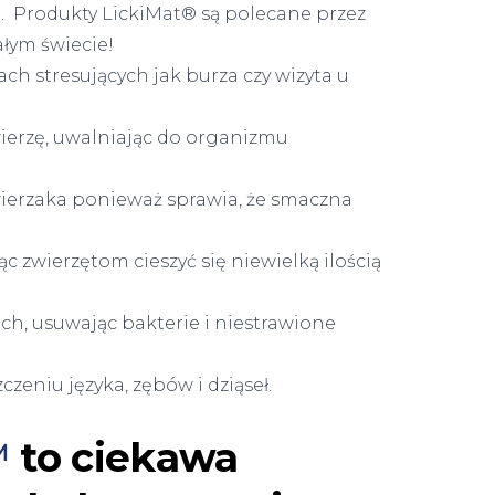
ę. Produkty LickiMat® są polecane przez
ałym świecie!
h stresujących jak burza czy wizyta u
zwierzę, uwalniając do organizmu
ierzaka ponieważ sprawia, że smaczna
c zwierzętom cieszyć się niewielką ilością
, usuwając bakterie i niestrawione
zeniu języka, zębów i dziąseł.
™
to ciekawa