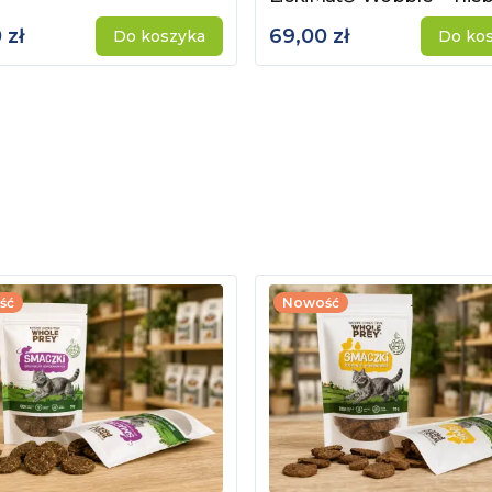
 zł
69,00 zł
Do koszyka
Do ko
ść
Nowość