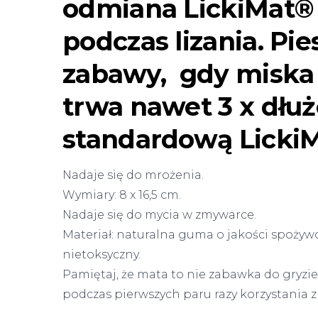
odmiana LickiMat® 
podczas lizania. Pi
zabawy, gdy miska 
trwa nawet 3 x dłuże
standardową Licki
Nadaje się do mrożenia.
Wymiary: 8 x 16,5 cm.
Nadaje się do mycia w zmywarce.
Materiał: naturalna guma o jakości spożywcze
nietoksyczny.
Pamiętaj, że mata to nie zabawka do gryzi
podczas pierwszych paru razy korzystania z