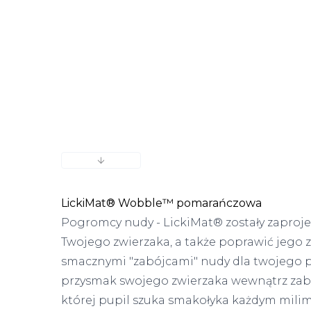
Następny slajd
LickiMat® Wobble™ pomarańczowa
Pogromcy nudy - LickiMat® zostały zapro
Twojego zwierzaka, a także poprawić jego 
smacznymi "zabójcami" nudy dla twojego 
przysmak swojego zwierzaka wewnątrz zaba
której pupil szuka smakołyka każdym milim