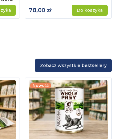
78,00 zł
69,00 
szyka
Do koszyka
Zobacz wszystkie bestsellery
Nowość