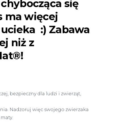
chybocząca się
es ma więcej
ucieka :) Zabawa
j niż z
Mat®!
j, bezpieczny dla ludzi i zwierząt,
enia. Nadzoruj więc swojego zwierzaka
 maty.