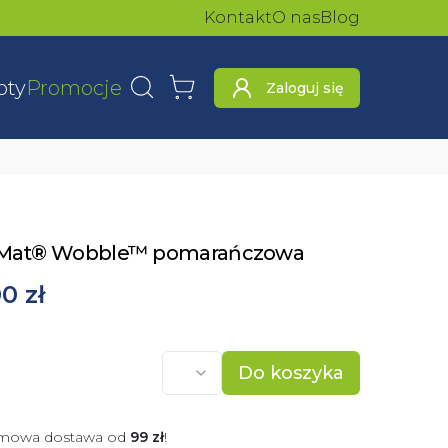
Kontakt
O nas
Blog
oty
Promocje
Zaloguj się
Wyszukaj
Koszyk
iMat® Wobble™ pomarańczowa
0 zł
Do koszyka
mowa dostawa od
99
zł
!