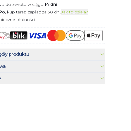
wo do zwrotu w ciągu
14 dni
Po
, kup teraz, zapłać za 30 dni.
Jak to działa?
ieczne płatności
óły produktu
wa
y