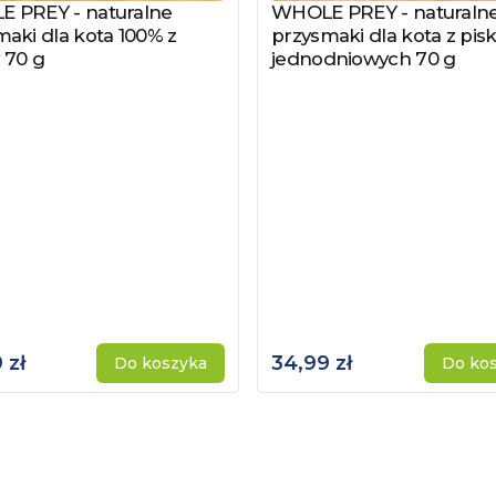
 PREY - naturalne
WHOLE PREY - naturaln
z produkt
Zobacz produkt
aki dla kota 100% z
przysmaki dla kota z pisk
 70 g
jednodniowych 70 g
 zł
34,99 zł
Do koszyka
Do ko