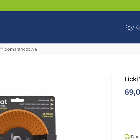
Psy
K
e™ pomarańczowa
Lick
69,0
Dar