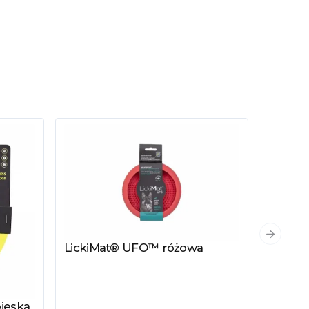
Następn
LickiMat® UFO™ różowa
Zobacz produkt
ieska
LickiM
Zobacz