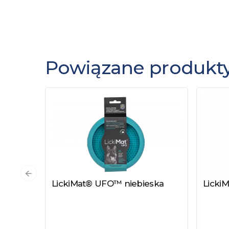
Powiązane produkt
Poprzedni slajd
LickiMat® UFO™ niebieska
Licki
Zobacz produkt
Zobac