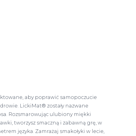
jektowane, aby poprawić samopoczucie
zdrowie. LickiMat® zostały nazwane
psa. Rozsmarowując ulubiony miękki
wki, tworzysz smaczną i zabawną grę, w
etrem języka. Zamrażaj smakołyki w lecie,