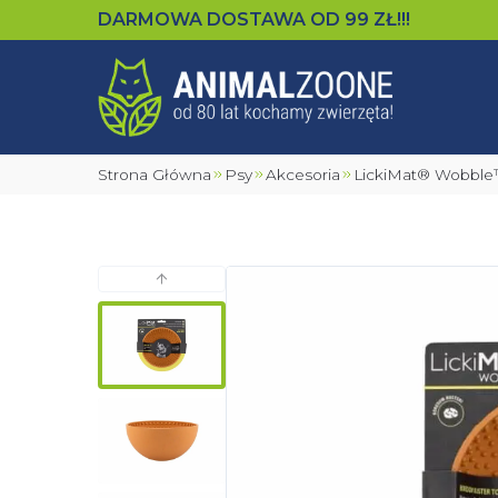
DARMOWA DOSTAWA OD
99
ZŁ!!!
Strona Główna
Psy
Akcesoria
LickiMat® Wobbl
Poprzedni slajd