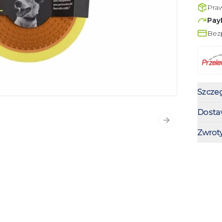
Pra
Pay
Bezp
Szczeg
Dosta
Następny slajd
Zwrot