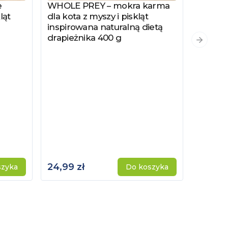
e
WHOLE PREY – mokra karma
Zobacz produkt
ląt
dla kota z myszy i piskląt
inspirowana naturalną dietą
drapieżnika 400 g
PYSZKA
Zobacz
Następn
Hydrol
Specjal
Kotów 
Kastro
24,99 zł
115,00 
szyka
Do koszyka