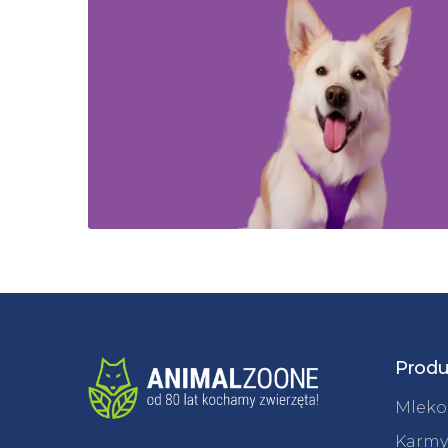
Produ
Mleko 
Karmy