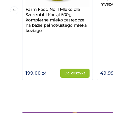
myszy
Farm Food No. 1 Mleko dla
Zobacz produkt
Poprzedni slajd
Szczeniąt i Kociąt 500g -
kompletne mleko zastępcze
na bazie pełnotłustego mleka
koziego
199,00 zł
49,99
Do koszyka