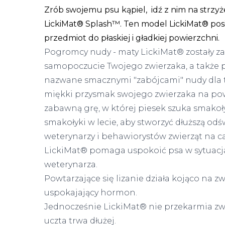
Zrób swojemu psu kąpiel, idź z nim na strzy
LickiMat® Splash™. Ten model LickiMat® posi
przedmiot do płaskiej i gładkiej powierzchni.
Pogromcy nudy - maty LickiMat® zostały z
samopoczucie Twojego zwierzaka, a także p
nazwane smacznymi "zabójcami" nudy dla 
miękki przysmak swojego zwierzaka na pow
zabawną grę, w której piesek szuka smako
smakołyki w lecie, aby stworzyć dłuższą od
weterynarzy i behawiorystów zwierząt na c
LickiMat® pomaga uspokoić psa w sytuacjac
weterynarza.
Powtarzające się lizanie działa kojąco na 
uspokajający hormon.
Jednocześnie LickiMat® nie przekarmia zw
uczta trwa dłużej.