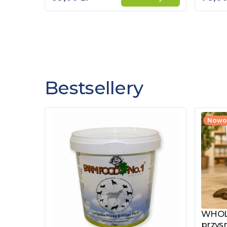
Bestsellery
Nowo
WHOLE
Zobac
przysm