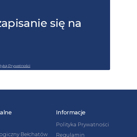
zapisanie się na
ityką Prywatności
kalne
Informacje
Polityka Prywatności
logiczny Bełchatów
Regulamin