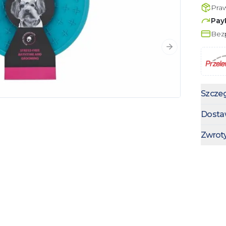
Pra
Pay
Bezp
Następny slajd
Szczeg
Dosta
Zwrot