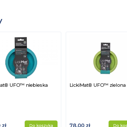
y
Mat® UFO™ niebieska
LickiMat® UFO™ zielona
z produkt
Zobacz produkt
 zł
78,00 zł
Do koszyka
Do ko