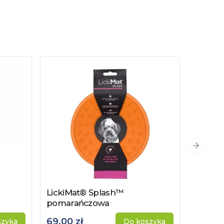
Następn
LickiMat® Splash™
LickiM
Zobacz produkt
Zobacz
pomarańczowa
69,00 zł
69,00 
szyka
Do koszyka