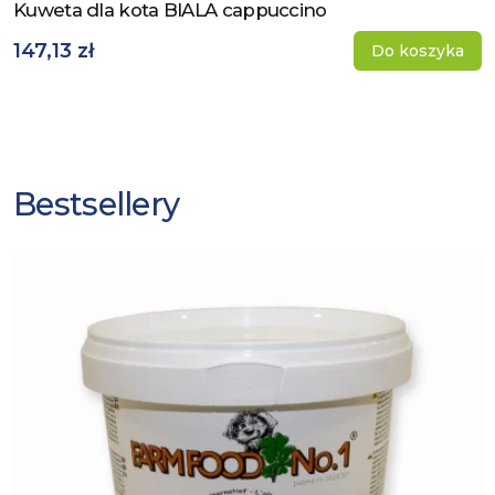
Kuweta dla kota BIALA cappuccino
Zobacz produkt
147,13 zł
Do koszyka
Bestsellery