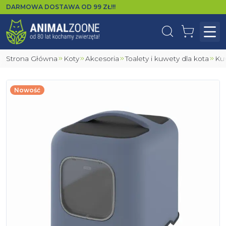
DARMOWA DOSTAWA OD
99
ZŁ!!!
Wyszukaj
Koszyk
Otw
Strona Główna
Koty
Akcesoria
Toalety i kuwety dla kota
K
Nowość