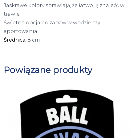
Jaskrawe kolory sprawiają, że łatwo ją znaleźć w
trawie.
Świetna opcja do zabaw w wodzie czy
aportowania.
Średnica:
8 cm
Powiązane produkty