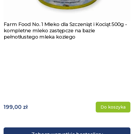
Farm Food No. 1 Mleko dla Szczeniąt i Kociąt 500g -
Zobacz produkt
kompletne mleko zastępcze na bazie
pełnotłustego mleka koziego
199,00 zł
Do koszyka