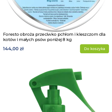
Foresto obroża przeciwko pchłom i kleszczom dla
Zobacz produkt
kotów i małych psów poniżej 8 kg
144,00 zł
Do koszyka