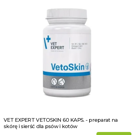
VET EXPERT VETOSKIN 60 KAPS. - preparat na
Zobacz produkt
skórę i sierść dla psów i kotów