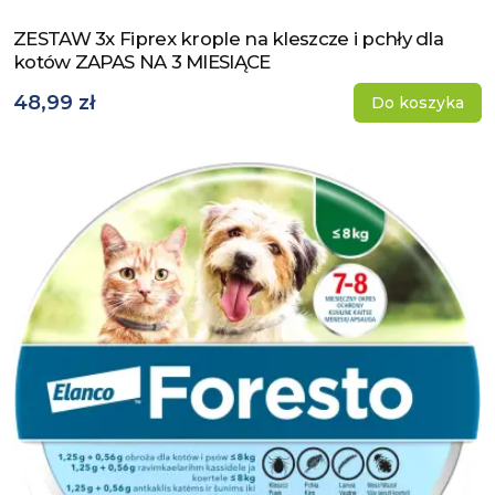
ZESTAW 3x Fiprex krople na kleszcze i pchły dla
Zobacz produkt
kotów ZAPAS NA 3 MIESIĄCE
48,99 zł
Do koszyka