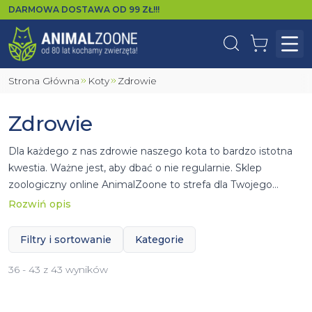
DARMOWA DOSTAWA OD
99
ZŁ!!!
Wyszukaj
Koszyk
Otw
Strona Główna
Koty
Zdrowie
Zdrowie
Dla każdego z nas zdrowie naszego kota to bardzo istotna
kwestia. Ważne jest, aby dbać o nie regularnie. Sklep
zoologiczny online AnimalZoone to strefa dla Twojego
pupila, gdzie znajdziesz niezbędne produkty pozwalające
Rozwiń opis
utrzymać Twojego mruczka w dobrej kondycji. Szeroki
wybór
preparatów pomagających w walce z pasożytami
Filtry i sortowanie
Kategorie
zewnętrznymi i wewnętrznymi, akcesoria do
higieny oczu i
uszu
kota oraz
witaminy i odżywki
. Ponadto w sytuacji
36 - 43 z 43 wyników
konieczności utrzymania czworonoga z dala od niektórych
powierzchni przydatne będą
repelenty na koty
. Dodatkowo