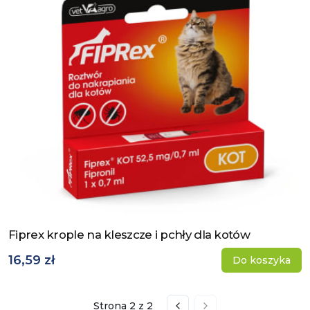
Fiprex krople na kleszcze i pchły dla kotów
Zobacz produkt
16,59 zł
Do koszyka
Strona
2
z
2