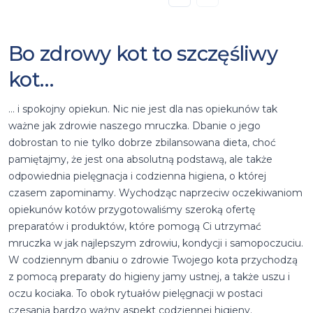
Przejdź do poprzedniej st
Przejdź do następnej
Bo zdrowy kot to szczęśliwy
kot…
… i spokojny opiekun. Nic nie jest dla nas opiekunów tak
ważne jak zdrowie naszego mruczka. Dbanie o jego
dobrostan to nie tylko dobrze zbilansowana dieta, choć
pamiętajmy, że jest ona absolutną podstawą, ale także
odpowiednia pielęgnacja i codzienna higiena, o której
czasem zapominamy. Wychodząc naprzeciw oczekiwaniom
opiekunów kotów przygotowaliśmy szeroką ofertę
preparatów i produktów, które pomogą Ci utrzymać
mruczka w jak najlepszym zdrowiu, kondycji i samopoczuciu.
W codziennym dbaniu o zdrowie Twojego kota przychodzą
z pomocą preparaty do higieny jamy ustnej, a także uszu i
oczu kociaka. To obok rytuałów pielęgnacji w postaci
czesania bardzo ważny aspekt codziennej higieny.