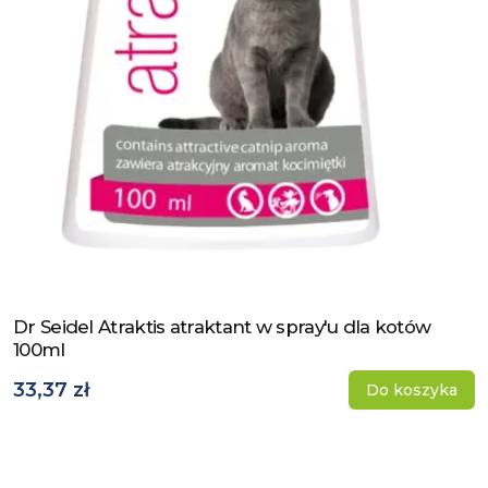
Dr Seidel Atraktis atraktant w spray'u dla kotów
Zobacz produkt
100ml
33,37 zł
Do koszyka