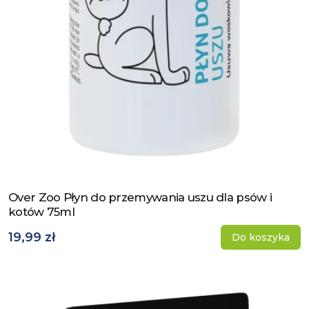
Over Zoo Płyn do przemywania uszu dla psów i
Zobacz produkt
kotów 75ml
19,99 zł
Do koszyka