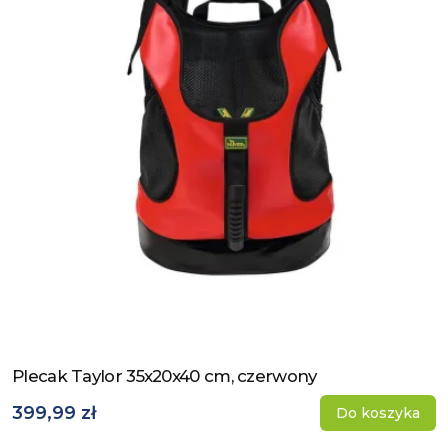
Plecak Taylor 35x20x40 cm, czerwony
Zobacz produkt
399,99 zł
Do koszyka