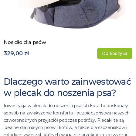
Nosidło dla psów
Zobacz produkt
329,00 zł
Do koszyka
Dlaczego warto zainwestować
w plecak do noszenia psa?
Inwestycja w plecak do noszenia psa lub kota to doskonały
sposób na zwiększenie komfortu i bezpieczeństwa naszych
czworonożnych przyjaciół podczas podróży. Plecaki te są
idealne dla małych psów i kotów, a także dla szczeniaków i
młodych zwierząt, których waga nie przekracza zazwyczaj