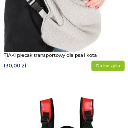
TIAKI plecak transportowy dla psa i kota
Zobacz produkt
130,00 zł
Do koszyka