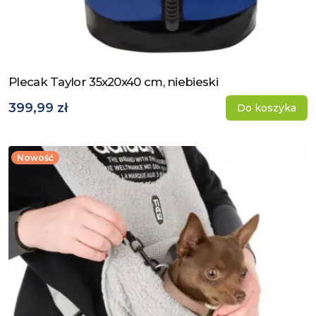
Plecak Taylor 35x20x40 cm, niebieski
Zobacz produkt
399,99 zł
Do koszyka
Nowość