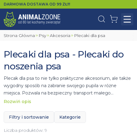
DARMOWA DOSTAWA OD
99
ZŁ!!!
Wyszukaj
Koszyk
Otw
Strona Główna
Psy
Akcesoria
Plecaki dla psa
Plecaki dla psa - Plecaki do
noszenia psa
Plecak dla psa to nie tylko praktyczne akcesorium, ale także
wygodny sposób na zabranie swojego pupila w różne
miejsca. Pozwala na bezpieczny transport małego
czworonoga, zwłaszcza podczas pieszych wycieczek czy
Rozwiń opis
podróży. Poniżej prezentujemy najczęściej zadawane
pytania dotyczące plecaków do noszenia psów.
Filtry i sortowanie
Kategorie
Liczba produktów:
9