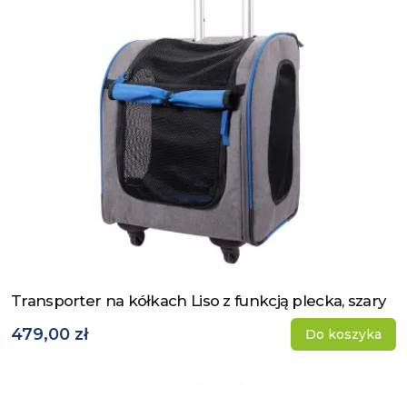
Transporter na kółkach Liso z funkcją plecka, szary
Zobacz produkt
479,00 zł
Do koszyka