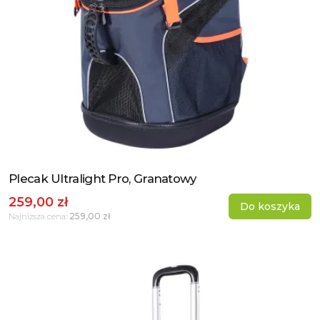
Plecak Ultralight Pro, Granatowy
Zobacz produkt
259,00 zł
Do koszyka
259,00 zł
Najniższa cena: