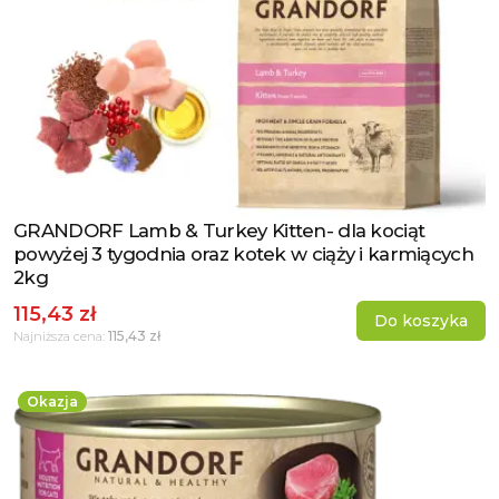
GRANDORF Lamb & Turkey Kitten- dla kociąt
Zobacz produkt
powyżej 3 tygodnia oraz kotek w ciąży i karmiących
2kg
115,43 zł
Do koszyka
115,43 zł
Najniższa cena:
Okazja