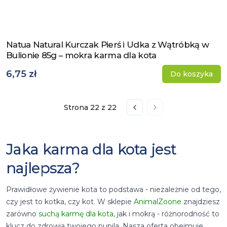
Natua Natural Kurczak Pierś i Udka z Wątróbką w
Zobacz produkt
Bulionie 85g – mokra karma dla kota
6,75 zł
Do koszyka
Strona
22
z
22
Przejdź do poprzedniej s
Przejdź do następn
Jaka karma dla kota jest
najlepsza?
Prawidłowe żywienie kota to podstawa - niezależnie od tego,
czy jest to kotka, czy kot. W sklepie
AnimalZoone
znajdziesz
zarówno
suchą karmę dla kota
, jak i mokrą - różnorodność to
klucz do zdrowia twojego pupila. Nasza oferta obejmuje