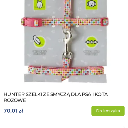
HUNTER SZELKI ZE SMYCZĄ DLA PSA I KOTA
Zobacz produkt
RÓŻOWE
70,01 zł
Do koszyka