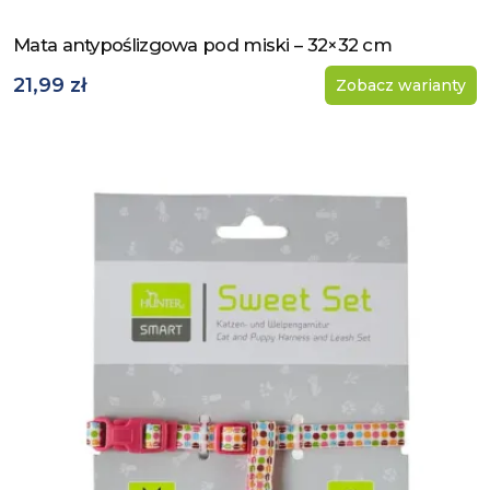
Mata antypoślizgowa pod miski – 32×32 cm
Zobacz produkt
21,99 zł
Zobacz warianty