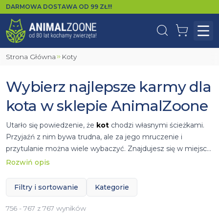
DARMOWA DOSTAWA OD
99
ZŁ!!!
Wyszukaj
Koszyk
Otw
Strona Główna
Koty
Wybierz najlepsze karmy dla
kota w sklepie AnimalZoone
Utarło się powiedzenie, że
kot
chodzi własnymi ścieżkami.
Przyjaźń z nim bywa trudna, ale za jego mruczenie i
przytulanie można wiele wybaczyć. Znajdujesz się w miejscu,
które doskonale rozumie potrzeby Twojego kociaka. Miejsce
Rozwiń opis
stworzone z pasją i miłością do zwierząt, gdzie zadbamy nie
tylko o dietę Twojego kociaka poprzez szeroki karm suchych
Filtry i sortowanie
Kategorie
i
mokrych oraz
przysmaków
, ale także o odpowiednią
suplementacje witaminami i odżywkami
dając różne
756 - 767 z 767 wyników
alternatywy zakupu. Dodatkowo otrzymasz możliwość