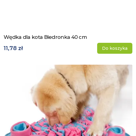
Wędka dla kota Biedronka 40 cm
Zobacz produkt
11,78 zł
Do koszyka