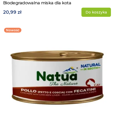
Biodegradowalna miska dla kota
Zobacz produkt
20,99 zł
Do koszyka
Nowość