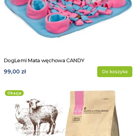
DogLemi Mata węchowa CANDY
Zobacz produkt
99,00 zł
Do koszyka
Okazja