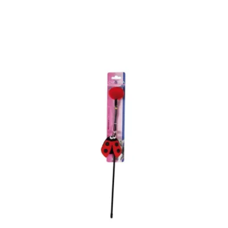
wyboru z
pełnego wachlarza akcesoriów
,
kosmetyków
oraz zabawek dla kotów. Twój kot jest dla nas najważniejszy!
Jeżeli masz jakieś pytania napisz, a pomożemy dobrać coś
specjalnie dla Twojego Mruczka.