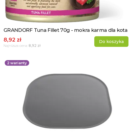
GRANDORF Tuna Fillet 70g - mokra karma dla kota
Zobacz produkt
8,92 zł
Do koszyka
8,92 zł
Najniższa cena:
2
warianty