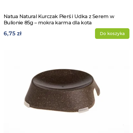
Natua Natural Kurczak Pierś i Udka z Serem w
Zobacz produkt
Bulionie 85g – mokra karma dla kota
6,75 zł
Do koszyka