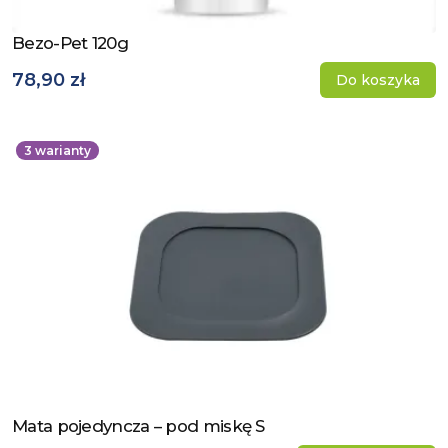
Bezo-Pet 120g
Zobacz produkt
78,90 zł
Do koszyka
3
warianty
Mata pojedyncza – pod miskę S
Zobacz produkt