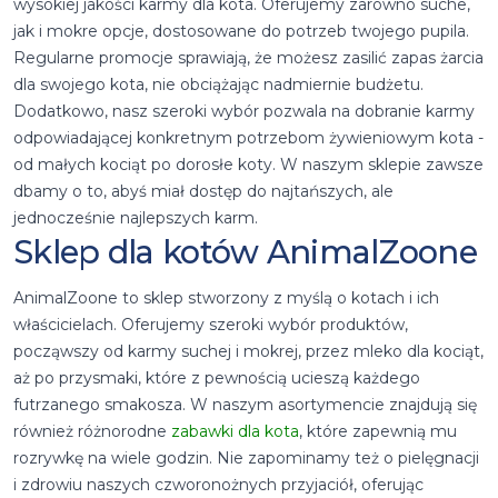
wysokiej jakości karmy dla kota. Oferujemy zarówno suche,
jak i mokre opcje, dostosowane do potrzeb twojego pupila.
Regularne promocje sprawiają, że możesz zasilić zapas żarcia
dla swojego kota, nie obciążając nadmiernie budżetu.
Dodatkowo, nasz szeroki wybór pozwala na dobranie karmy
odpowiadającej konkretnym potrzebom żywieniowym kota -
od małych kociąt po dorosłe koty. W naszym sklepie zawsze
dbamy o to, abyś miał dostęp do najtańszych, ale
jednocześnie najlepszych karm.
Sklep dla kotów AnimalZoone
AnimalZoone to sklep stworzony z myślą o kotach i ich
właścicielach. Oferujemy szeroki wybór produktów,
począwszy od karmy suchej i mokrej, przez mleko dla kociąt,
aż po przysmaki, które z pewnością ucieszą każdego
futrzanego smakosza. W naszym asortymencie znajdują się
również różnorodne
zabawki dla kota
, które zapewnią mu
rozrywkę na wiele godzin. Nie zapominamy też o pielęgnacji
i zdrowiu naszych czworonożnych przyjaciół, oferując