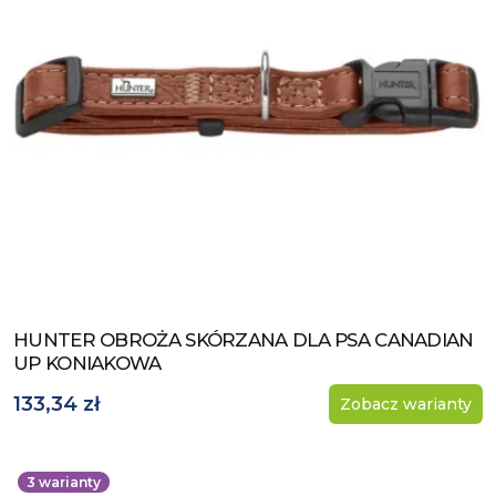
HUNTER OBROŻA SKÓRZANA DLA PSA CANADIAN
Zobacz produkt
UP KONIAKOWA
133,34 zł
Zobacz warianty
3
warianty