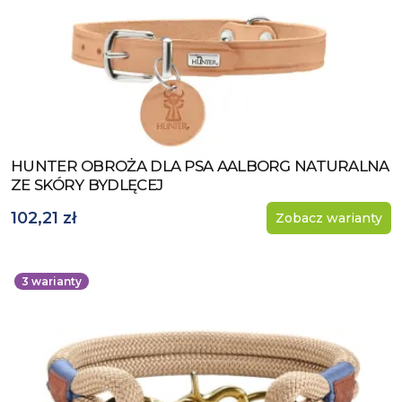
HUNTER OBROŻA DLA PSA AALBORG NATURALNA
Zobacz produkt
ZE SKÓRY BYDLĘCEJ
102,21 zł
Zobacz warianty
3
warianty