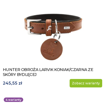
HUNTER OBROŻA LARVIK KONIAK/CZARNA ZE
Zobacz produkt
SKÓRY BYDLĘCEJ
245,55 zł
Zobacz warianty
4
warianty