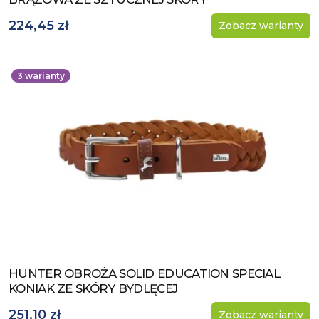
224,45 zł
Zobacz warianty
3
warianty
HUNTER OBROŻA SOLID EDUCATION SPECIAL
Zobacz produkt
KONIAK ZE SKÓRY BYDLĘCEJ
251,10 zł
Zobacz warianty