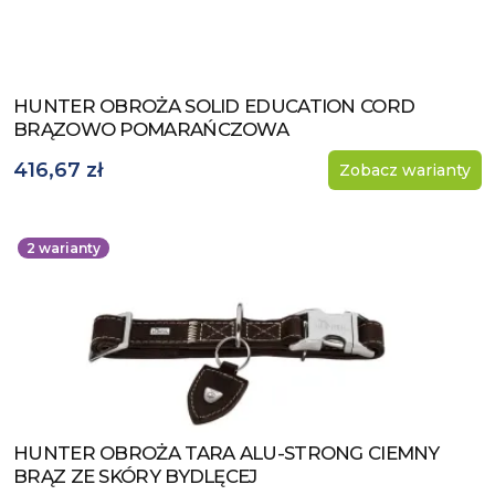
HUNTER OBROŻA SOLID EDUCATION CORD
Zobacz produkt
BRĄZOWO POMARAŃCZOWA
416,67 zł
Zobacz warianty
2
warianty
HUNTER OBROŻA TARA ALU-STRONG CIEMNY
Zobacz produkt
BRĄZ ZE SKÓRY BYDLĘCEJ