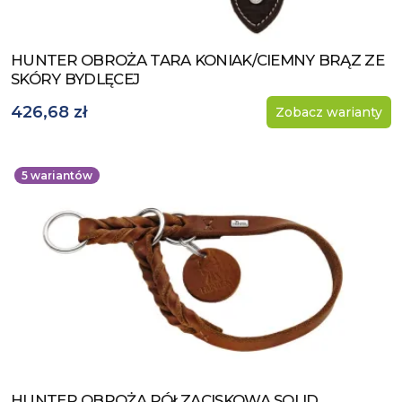
HUNTER OBROŻA TARA KONIAK/CIEMNY BRĄZ ZE
Zobacz produkt
SKÓRY BYDLĘCEJ
426,68 zł
Zobacz warianty
5
wariantów
HUNTER OBROŻA PÓŁZACISKOWA SOLID
Zobacz produkt