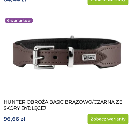
6
wariantów
HUNTER OBROŻA BASIC BRĄZOWO/CZARNA ZE
Zobacz produkt
SKÓRY BYDLĘCEJ
96,66 zł
Zobacz warianty