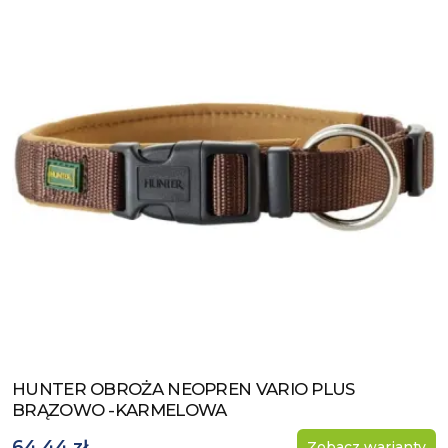
HUNTER OBROŻA NEOPREN VARIO PLUS
Zobacz produkt
BRĄZOWO -KARMELOWA
64,44 zł
Zobacz warianty