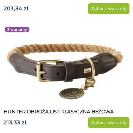
203,34 zł
Zobacz warianty
3
warianty
HUNTER OBROŻA LIST KLASYCZNA BEŻOWA
Zobacz produkt
213,33 zł
Zobacz warianty