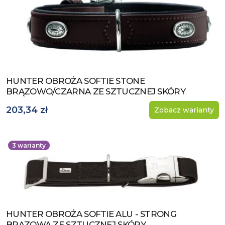
HUNTER OBROŻA SOFTIE STONE
Zobacz produkt
BRĄZOWO/CZARNA ZE SZTUCZNEJ SKÓRY
203,34 zł
Zobacz warianty
3
warianty
HUNTER OBROŻA SOFTIE ALU - STRONG
Zobacz produkt
BRĄZOWA ZE SZTUCZNEJ SKÓRY