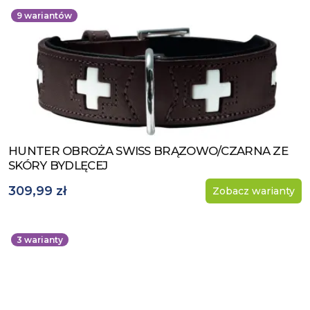
9
wariantów
HUNTER OBROŻA SWISS BRĄZOWO/CZARNA ZE
Zobacz produkt
SKÓRY BYDLĘCEJ
309,99 zł
Zobacz warianty
3
warianty