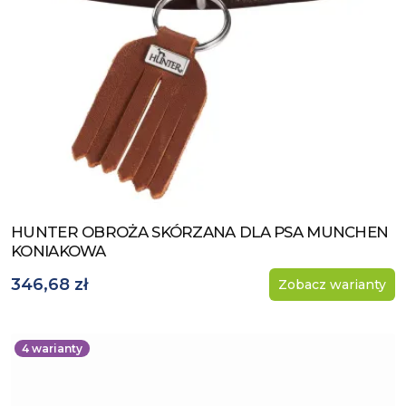
HUNTER OBROŻA SKÓRZANA DLA PSA MUNCHEN
Zobacz produkt
KONIAKOWA
346,68 zł
Zobacz warianty
4
warianty