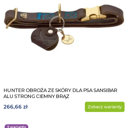
HUNTER OBROŻA ZE SKÓRY DLA PSA SANSIBAR
Zobacz produkt
ALU STRONG CIEMNY BRĄZ
266,66 zł
Zobacz warianty
3
warianty