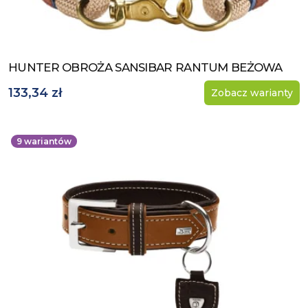
HUNTER OBROŻA SANSIBAR RANTUM BEŻOWA
Zobacz produkt
133,34 zł
Zobacz warianty
9
wariantów