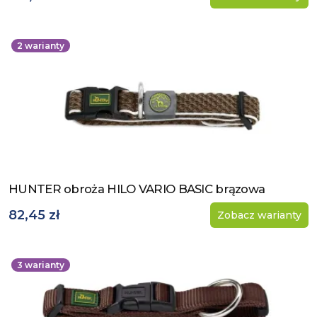
2
warianty
HUNTER obroża HILO VARIO BASIC brązowa
Zobacz produkt
82,45 zł
Zobacz warianty
3
warianty