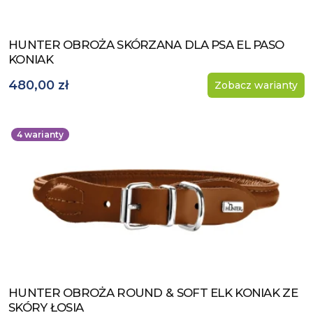
HUNTER OBROŻA SKÓRZANA DLA PSA EL PASO
Zobacz produkt
KONIAK
480,00 zł
Zobacz warianty
4
warianty
HUNTER OBROŻA ROUND & SOFT ELK KONIAK ZE
Zobacz produkt
SKÓRY ŁOSIA