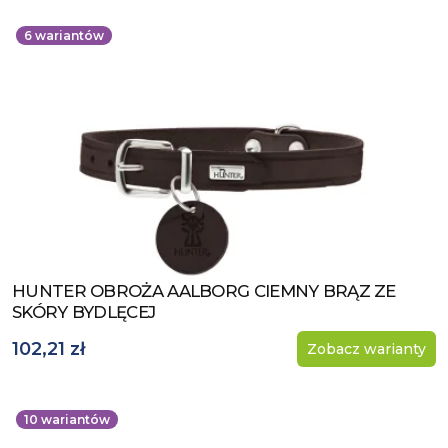
6
wariantów
HUNTER OBROŻA AALBORG CIEMNY BRĄZ ZE
Zobacz produkt
SKÓRY BYDLĘCEJ
102,21 zł
Zobacz warianty
10
wariantów