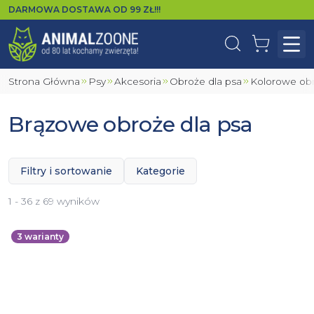
DARMOWA DOSTAWA OD
99
ZŁ!!!
Wyszukaj
Koszyk
Otw
Strona Główna
Psy
Akcesoria
Obroże dla psa
Kolorowe ob
Brązowe obroże dla psa
Filtry i sortowanie
Kategorie
1 - 36 z 69 wyników
3
warianty