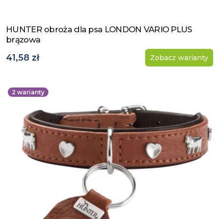
HUNTER obroża dla psa LONDON VARIO PLUS
Zobacz produkt
brązowa
41,58 zł
Zobacz warianty
2
warianty