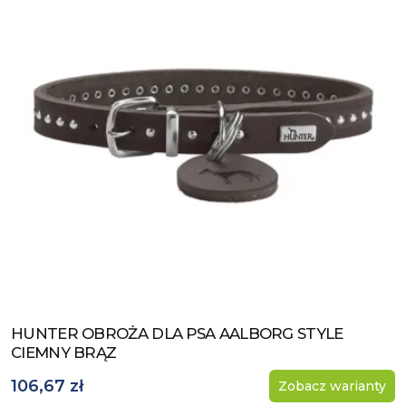
HUNTER OBROŻA DLA PSA AALBORG STYLE
Zobacz produkt
CIEMNY BRĄZ
106,67 zł
Zobacz warianty