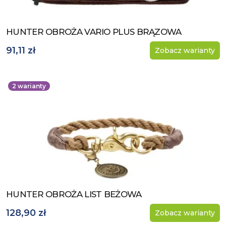
HUNTER OBROŻA VARIO PLUS BRĄZOWA
Zobacz produkt
91,11 zł
Zobacz warianty
2
warianty
HUNTER OBROŻA LIST BEŻOWA
Zobacz produkt
128,90 zł
Zobacz warianty