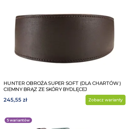
HUNTER OBROŻA SUPER SOFT (DLA CHARTÓW )
Zobacz produkt
CIEMNY BRĄZ ZE SKÓRY BYDLĘCEJ
245,55 zł
Zobacz warianty
5
wariantów