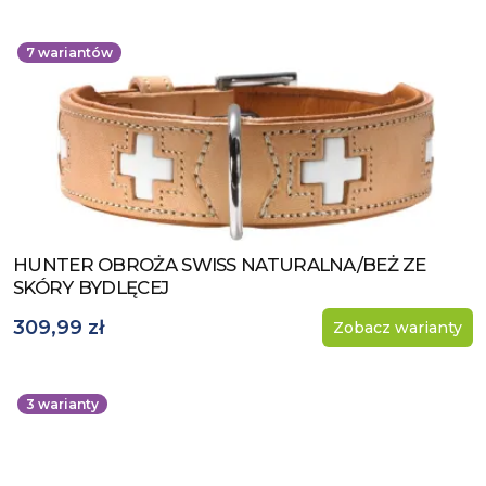
7
wariantów
HUNTER OBROŻA SWISS NATURALNA/BEŻ ZE
Zobacz produkt
SKÓRY BYDLĘCEJ
309,99 zł
Zobacz warianty
3
warianty