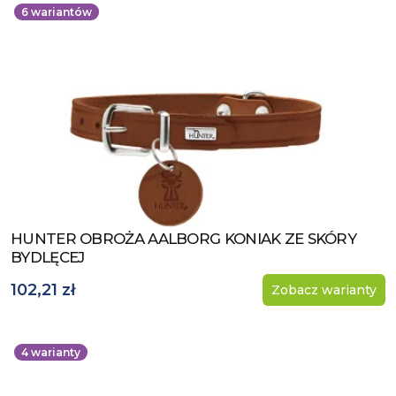
6
wariantów
HUNTER OBROŻA AALBORG KONIAK ZE SKÓRY
Zobacz produkt
BYDLĘCEJ
102,21 zł
Zobacz warianty
4
warianty