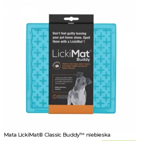
Mata LickiMat® Classic Buddy™ niebieska
Zobacz produkt