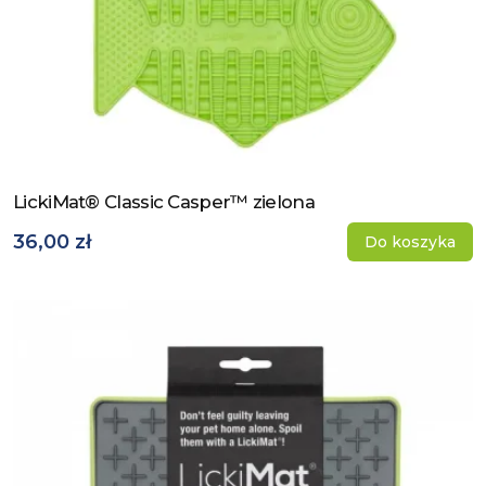
LickiMat® Classic Casper™ zielona
Zobacz produkt
36,00 zł
Do koszyka