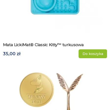
Mata LickiMat® Classic Kitty™ turkusowa
Zobacz produkt
35,00 zł
Do koszyka