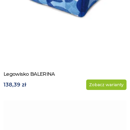
Legowisko BALERINA
Zobacz produkt
138,39 zł
Zobacz warianty