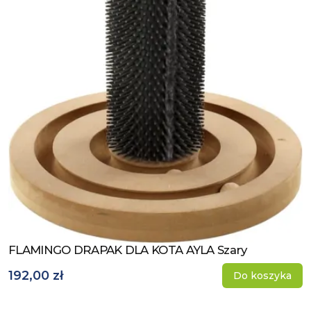
FLAMINGO DRAPAK DLA KOTA AYLA Szary
Zobacz produkt
192,00 zł
Do koszyka