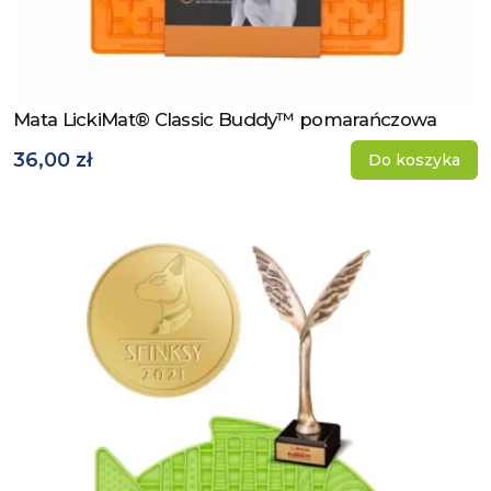
Mata LickiMat® Classic Buddy™ pomarańczowa
Zobacz produkt
36,00 zł
Do koszyka