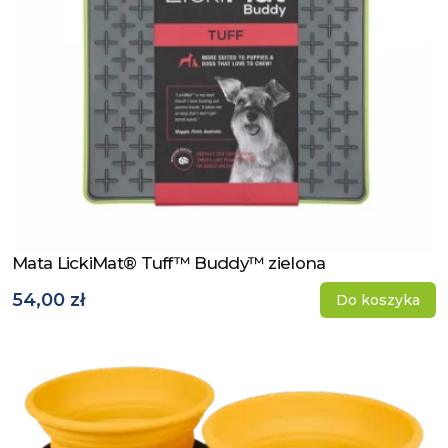
Mata LickiMat® Tuff™ Buddy™ zielona
Zobacz produkt
54,00 zł
Do koszyka