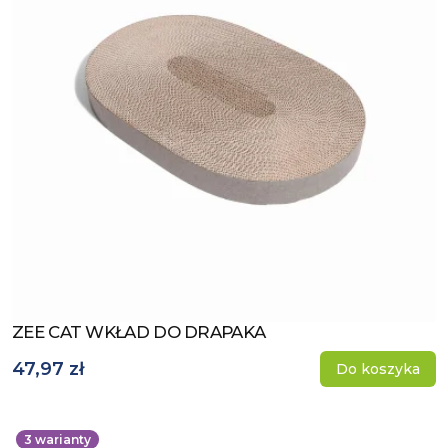
ZEE CAT WKŁAD DO DRAPAKA
Zobacz produkt
47,97 zł
Do koszyka
3
warianty