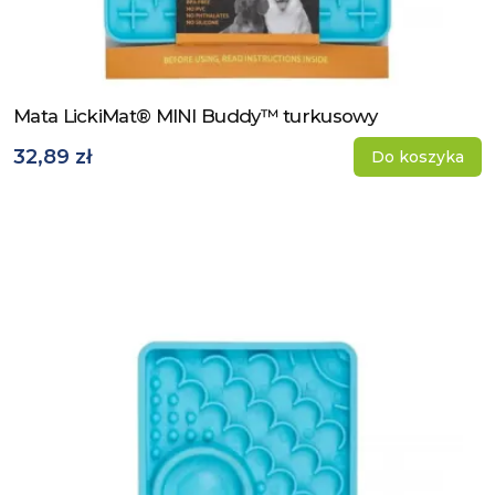
Mata LickiMat® MINI Buddy™ turkusowy
Zobacz produkt
32,89 zł
Do koszyka