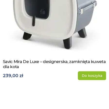
Savic Mira De Luxe – designerska, zamknięta kuweta
Zobacz produkt
dla kota
239,00 zł
Do koszyka