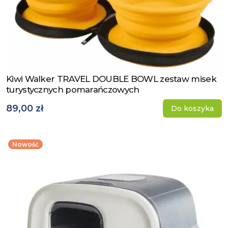
Kiwi Walker TRAVEL DOUBLE BOWL zestaw misek
Zobacz produkt
turystycznych pomarańczowych
89,00 zł
Do koszyka
Nowość