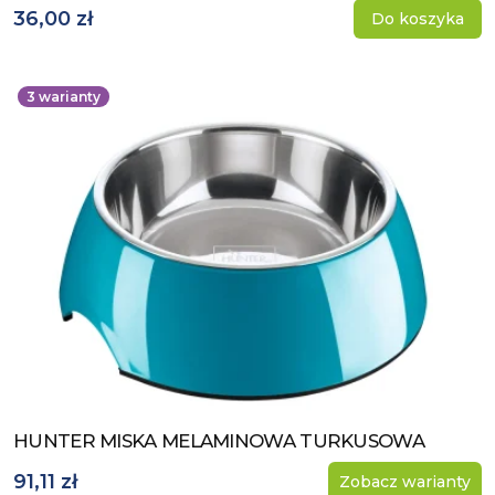
36,00 zł
Do koszyka
3
warianty
HUNTER MISKA MELAMINOWA TURKUSOWA
Zobacz produkt
91,11 zł
Zobacz warianty