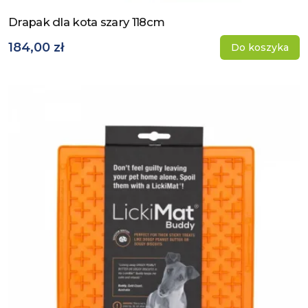
Drapak dla kota szary 118cm
Zobacz produkt
184,00 zł
Do koszyka