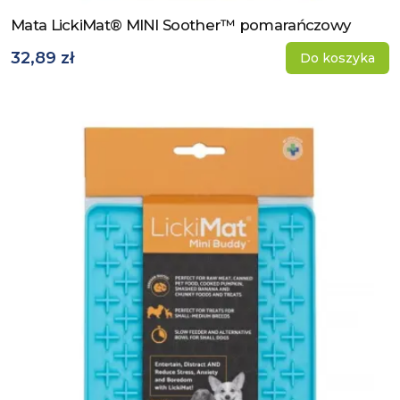
Mata LickiMat® MINI Soother™ pomarańczowy
Zobacz produkt
32,89 zł
Do koszyka