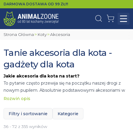
DARMOWA DOSTAWA OD
99
ZŁ!!!
Wyszukaj
Koszyk
Otw
Strona Główna
Koty
Akcesoria
Tanie akcesoria dla kota -
gadżety dla kota
Jakie akcesoria dla kota na start?
To pytanie często przewija się na początku naszej drogi z
nowym pupilem. Absolutnie podstawowymi akcesoriami w
jakie powinniśmy się zaopatrzyć jest miska na wodę oraz
Rozwiń opis
karmę. Nie mniej istotna jest kuweta dla kota
samoczyszcząca oraz żwirek. Ponadto ważne jest, aby kot
Filtry i sortowanie
Kategorie
od początku miał swoje miejsce w postaci
budki lub
legowiska
koty bardzo lubią się chować w ciasnych i
36 - 72 z 355 wyników
przytulnych miejscach. Dodatkowo warto już na początku