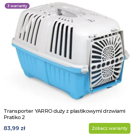
3
warianty
Transporter YARRO duży z plastikowymi drzwiami
Zobacz produkt
Pratiko 2
83,99 zł
Zobacz warianty