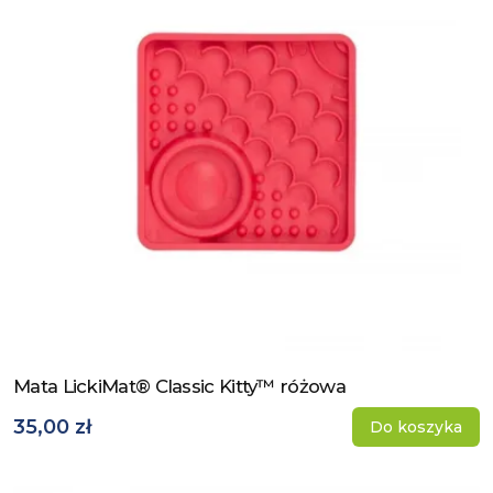
Mata LickiMat® Classic Kitty™ różowa
Zobacz produkt
35,00 zł
Do koszyka