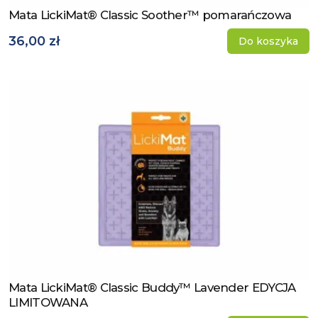
Mata LickiMat® Classic Soother™ pomarańczowa
Zobacz produkt
36,00 zł
Do koszyka
Mata LickiMat® Classic Buddy™ Lavender EDYCJA
Zobacz produkt
LIMITOWANA