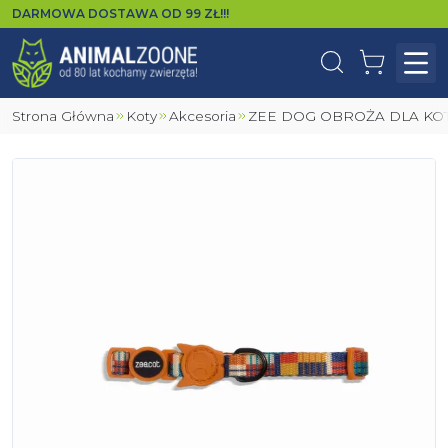
DARMOWA DOSTAWA OD
99
ZŁ!!!
Wyszukaj
Koszyk
Otw
Strona Główna
Koty
Akcesoria
ZEE DOG OBROŻA DLA KO