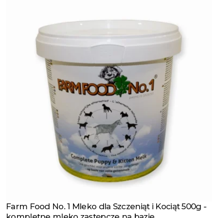
Farm Food No. 1 Mleko dla Szczeniąt i Kociąt 500g -
Zobacz produkt
kompletne mleko zastępcze na bazie