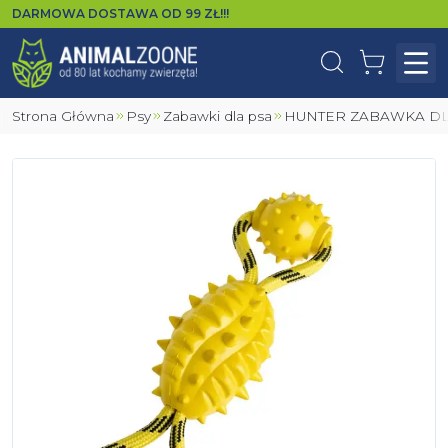
DARMOWA DOSTAWA OD
99
ZŁ!!!
Wyszukaj
Koszyk
Otw
Strona Główna
Psy
Zabawki dla psa
HUNTER ZABAWKA DL