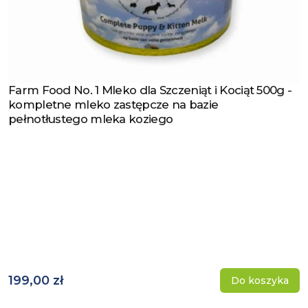
Farm Food No. 1 Mleko dla Szczeniąt i Kociąt 500g -
Zobacz produkt
kompletne mleko zastępcze na bazie
pełnotłustego mleka koziego
199,00 zł
Do koszyka