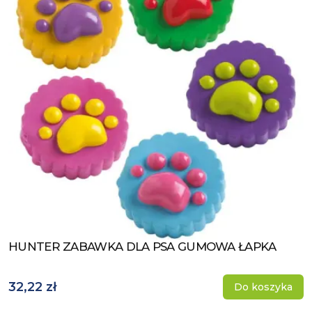
HUNTER ZABAWKA DLA PSA GUMOWA ŁAPKA
Zobacz produkt
32,22 zł
Do koszyka